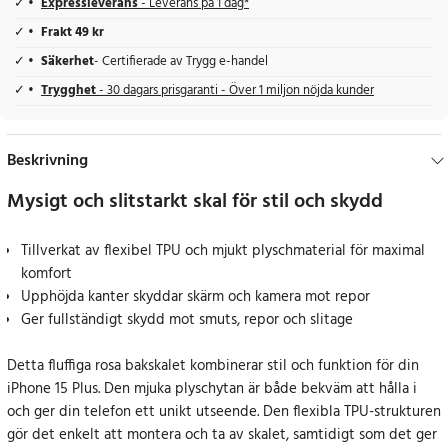
Expressleverans
- Leverans på 1 dag*
Frakt 49 kr
Säkerhet
- Certifierade av Trygg e-handel
Trygghet
- 30 dagars prisgaranti - Över 1 miljon nöjda kunder
Beskrivning
Mysigt och slitstarkt skal för stil och skydd
Tillverkat av flexibel TPU och mjukt plyschmaterial för maximal
komfort
Upphöjda kanter skyddar skärm och kamera mot repor
Ger fullständigt skydd mot smuts, repor och slitage
Detta fluffiga rosa bakskalet kombinerar stil och funktion för din
iPhone 15 Plus. Den mjuka plyschytan är både bekväm att hålla i
och ger din telefon ett unikt utseende. Den flexibla TPU-strukturen
gör det enkelt att montera och ta av skalet, samtidigt som det ger