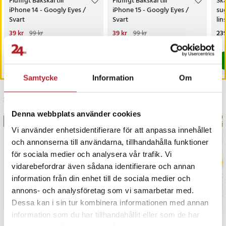
Fluffigt Bakskal till
Fluffigt Bakskal till
Sk
iPhone 14 - Googly Eyes /
iPhone 15 - Googly Eyes /
su
Svart
Svart
lin
Nuvarande pris
39 kr
:
Nuvarande pris
39 kr
:
Pri
239
99 kr
99 kr
39 kr
Tidigare pris
:
99 kr
39 kr
Tidigare pris
:
99 kr
I lager, levereras inom 1-2 vardagar
I lager, levereras inom 1-2 vardagar
Köp
Köp
Samtycke
Information
Om
Senast besökta
Denna webbplats använder cookies
BÄSTSÄLJARE
BÄS
Vi använder enhetsidentifierare för att anpassa innehållet
och annonserna till användarna, tillhandahålla funktioner
för sociala medier och analysera vår trafik. Vi
vidarebefordrar även sådana identifierare och annan
information från din enhet till de sociala medier och
annons- och analysföretag som vi samarbetar med.
Dessa kan i sin tur kombinera informationen med annan
information som du har tillhandahållit eller som de har