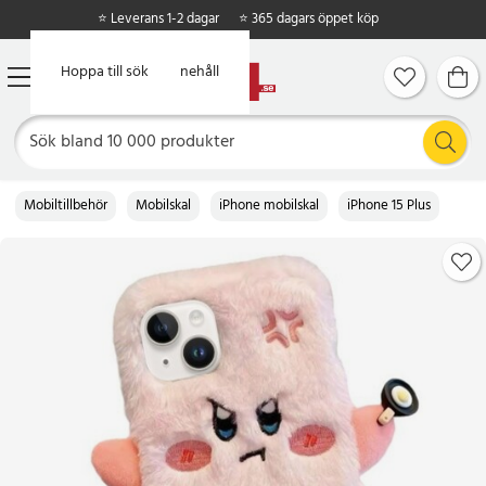
⭐ Leverans 1-2 dagar
⭐ 365 dagars öppet köp
Hoppa till huvudinnehåll
Hoppa till sök
Mobiltillbehör
Mobilskal
iPhone mobilskal
iPhone 15 Plus