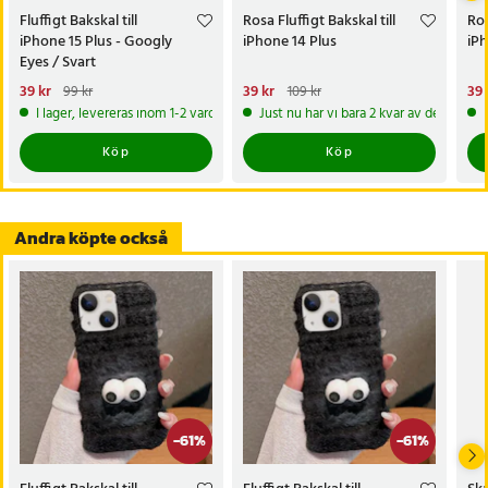
Fluffigt Bakskal till
Rosa Fluffigt Bakskal till
Ros
iPhone 15 Plus - Googly
iPhone 14 Plus
iPh
Eyes / Svart
Nuvarande pris
39 kr
:
Nuvarande pris
39 kr
:
Nu
39 
99 kr
109 kr
39 kr
Tidigare pris
:
99 kr
39 kr
Tidigare pris
:
109 kr
39 
I lager, levereras inom 1-2 vardagar
Just nu har vi bara 2 kvar av denna pr
Köp
Köp
Andra köpte också
-
61
%
-
61
%