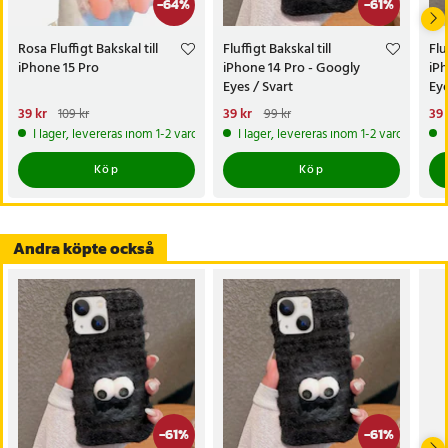
-
64
%
-
61
%
- Funktioner: Upphöjda kanter, fullständig åtkomst till portar och
knappar
Rosa Fluffigt Bakskal till
Fluffigt Bakskal till
Flu
- Design: Plyschyta med googly eyes, vintervänlig stil
iPhone 15 Pro
iPhone 14 Pro - Googly
iPh
- Skydd: Skyddar mot repor, smuts, tårar och vardagligt slitage
Eyes / Svart
Eye
Nuvarande pris
39 kr
:
Nuvarande pris
39 kr
:
Nu
39 
109 kr
99 kr
Artikelnummer
:
117670
39 kr
Tidigare pris
:
109 kr
39 kr
Tidigare pris
:
99 kr
39 
I lager, levereras inom 1-2 vardagar
I lager, levereras inom 1-2 vardagar
Köp
Köp
Andra köpte också
-
61
%
-
61
%