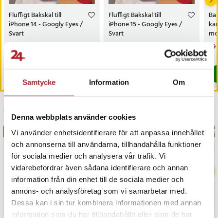
Fluffigt Bakskal till
Fluffigt Bakskal till
Ba
iPhone 14 - Googly Eyes /
iPhone 15 - Googly Eyes /
ka
Svart
Svart
mob
Gal
Nuvarande pris
39 kr
:
Nuvarande pris
39 kr
:
Nu
29 
99 kr
99 kr
39 kr
Tidigare pris
:
99 kr
39 kr
Tidigare pris
:
99 kr
29 
I lager, levereras inom 1-2 vardagar
I lager, levereras inom 1-2 vardagar
Köp
Köp
Samtycke
Information
Om
Senast besökta
Denna webbplats använder cookies
BÄSTSÄLJARE
BÄS
Vi använder enhetsidentifierare för att anpassa innehållet
och annonserna till användarna, tillhandahålla funktioner
för sociala medier och analysera vår trafik. Vi
vidarebefordrar även sådana identifierare och annan
information från din enhet till de sociala medier och
annons- och analysföretag som vi samarbetar med.
Dessa kan i sin tur kombinera informationen med annan
information som du har tillhandahållit eller som de har