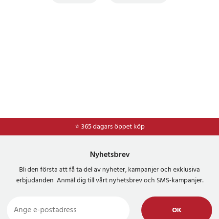
⭐ 365 dagars öppet köp
⭐
Frakt 49kr *
Nyhetsbrev
Bli den första att få ta del av nyheter, kampanjer och exklusiva
erbjudanden Anmäl dig till vårt nyhetsbrev och SMS-kampanjer.
OK