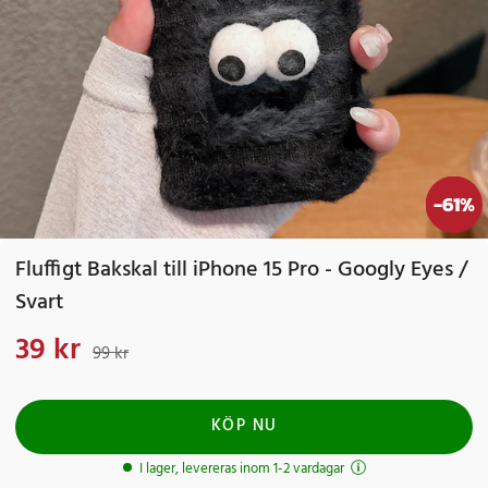
-
61
%
Fluffigt Bakskal till iPhone 15 Pro - Googly Eyes /
Svart
39 kr
Nuvarande pris
:
39 kr
Tidigare pris
:
99 kr
99 kr
KÖP NU
I lager, levereras inom 1-2 vardagar