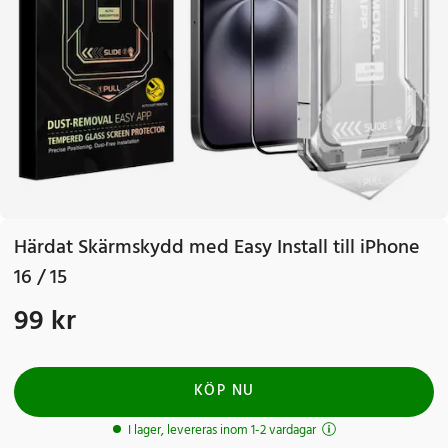
Härdat Skärmskydd med Easy Install till iPhone
16 / 15
99 kr
Pris
:
99 kr
KÖP NU
I lager, levereras inom 1-2 vardagar