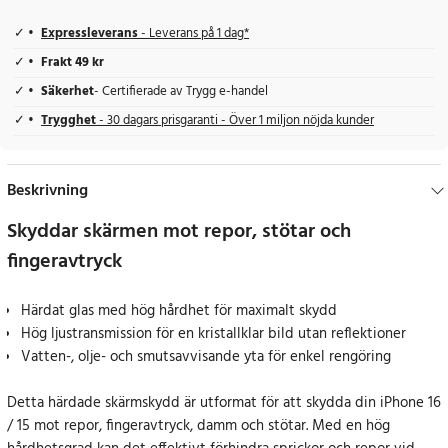
Expressleverans
- Leverans på 1 dag*
Frakt 49 kr
Säkerhet
- Certifierade av Trygg e-handel
Trygghet
- 30 dagars prisgaranti - Över 1 miljon nöjda kunder
Beskrivning
Skyddar skärmen mot repor, stötar och
fingeravtryck
Härdat glas med hög hårdhet för maximalt skydd
Hög ljustransmission för en kristallklar bild utan reflektioner
Vatten-, olje- och smutsavvisande yta för enkel rengöring
Detta härdade skärmskydd är utformat för att skydda din iPhone 16
/ 15 mot repor, fingeravtryck, damm och stötar. Med en hög