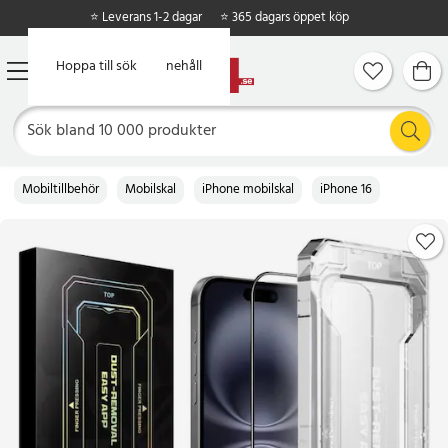
⭐ Leverans 1-2 dagar
⭐ 365 dagars öppet köp
Hoppa till huvudinnehåll
Hoppa till sök
Mobiltillbehör
Mobilskal
iPhone mobilskal
iPhone 16