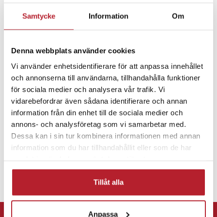
Artikelnummer
:
117815
Samtycke
Information
Om
Fortsätt att fynda
Mobiltillbehör
iPhone mobilskal
Mobilskal
Denna webbplats använder cookies
Vi använder enhetsidentifierare för att anpassa innehållet
och annonserna till användarna, tillhandahålla funktioner
iPhone 16
för sociala medier och analysera vår trafik. Vi
vidarebefordrar även sådana identifierare och annan
information från din enhet till de sociala medier och
annons- och analysföretag som vi samarbetar med.
Dessa kan i sin tur kombinera informationen med annan
information som du har tillhandahållit eller som de har
samlat in när du har använt deras tjänster.
Tillåt alla
⭐ 365 dagars öppet köp
Anpassa