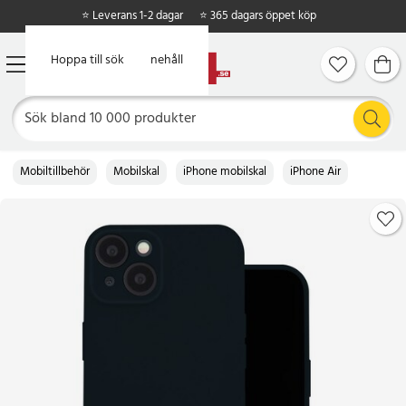
⭐ Leverans 1-2 dagar
⭐ 365 dagars öppet köp
Hoppa till huvudinnehåll
Hoppa till sök
Mobiltillbehör
Mobilskal
iPhone mobilskal
iPhone Air