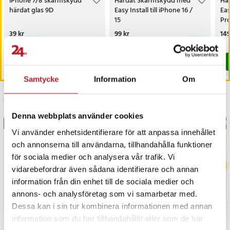
iPhone 7/8 skärmskydd
Härdat Skärmskydd med
Hä
härdat glas 9D
Easy Install till iPhone 16 /
Eas
15
Pr
Pris
39 kr
:
39 kr
Pris
99 kr
:
99 kr
Pri
149
Sista exemplaret
I lager, levereras inom 1-2 vardagar
Köp
Köp
Samtycke
Information
Om
Senast besökta
Denna webbplats använder cookies
BÄSTSÄLJARE
BÄS
Vi använder enhetsidentifierare för att anpassa innehållet
och annonserna till användarna, tillhandahålla funktioner
för sociala medier och analysera vår trafik. Vi
vidarebefordrar även sådana identifierare och annan
information från din enhet till de sociala medier och
annons- och analysföretag som vi samarbetar med.
Dessa kan i sin tur kombinera informationen med annan
information som du har tillhandahållit eller som de har