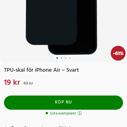
-
61
%
TPU-skal för iPhone Air – Svart
19 kr
Nuvarande pris
:
19 kr
Tidigare pris
:
49 kr
49 kr
KÖP NU
Sista exemplaret