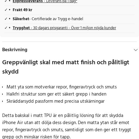
Expressleverans
- Leverans på 1 dag*
Frakt 49 kr
Säkerhet
- Certifierade av Trygg e-handel
Trygghet
- 30 dagars prisgaranti - Över 1 miljon nöjda kunder
Beskrivning
Greppvänligt skal med matt finish och pålitligt
skydd
Matt yta som motverkar repor, fingeravtryck och smuts
Halkfri struktur som ger ett säkert grepp i handen
Skräddarsydd passform med precisa utskärningar
Detta bakskal i matt TPU är en pålitlig lösning för att skydda
iPhone Air utan att dölja dess design. Den matta ytan står emot
repor, fingeravtryck och smuts, samtidigt som den ger ett tryggt
grepp och minskar risken för tapp.