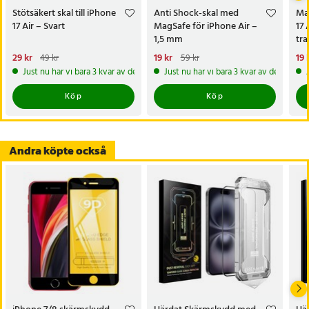
- Material: TPU (termoplastisk polyuretan)
Stötsäkert skal till iPhone
Anti Shock-skal med
Mag
- Yta: Matt finish
17 Air – Svart
MagSafe för iPhone Air –
17 
- Färg: Svart
1,5 mm
tr
- Kompatibilitet: Trådlös laddning, bilhållare
Nuvarande pris
29 kr
:
Nuvarande pris
19 kr
:
19 kr
Tidigare
Nu
19 
49 kr
59 kr
29 kr
Tidigare pris
:
49 kr
pris
:
59 kr
pri
- Funktioner: Stötskydd, halkfri yta, reptålig, smutsavvisande,
Just nu har vi bara 3 kvar av denna produkt
Just nu har vi bara 3 kvar av denna pr
exakta utskärningar
Köp
Köp
- Märke: TFO
Artikelnummer
:
123034
Andra köpte också