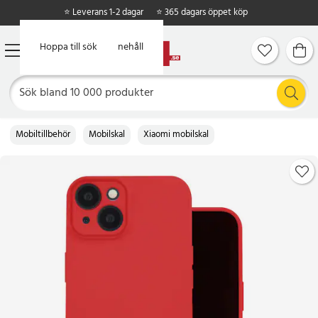
⭐ Leverans 1-2 dagar
⭐ 365 dagars öppet köp
Hoppa till huvudinnehåll
Hoppa till sök
Mobiltillbehör
Mobilskal
Xiaomi mobilskal