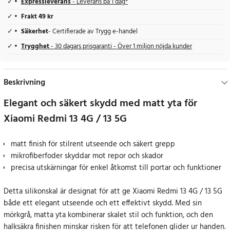
Expressleverans
- Leverans på 1 dag*
Frakt 49 kr
Säkerhet
- Certifierade av Trygg e-handel
Trygghet
- 30 dagars prisgaranti - Över 1 miljon nöjda kunder
Beskrivning
Elegant och säkert skydd med matt yta för
Xiaomi Redmi 13 4G / 13 5G
matt finish för stilrent utseende och säkert grepp
mikrofiberfoder skyddar mot repor och skador
precisa utskärningar för enkel åtkomst till portar och funktioner
Detta silikonskal är designat för att ge Xiaomi Redmi 13 4G / 13 5G
både ett elegant utseende och ett effektivt skydd. Med sin
mörkgrå, matta yta kombinerar skalet stil och funktion, och den
halksäkra finishen minskar risken för att telefonen glider ur handen.