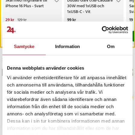
Skal med ringhållare till
Dudao GaN USB-Laddare
Mju
iPhone 16 Plus - Svart
30W med 1xUSB och
Sa
1xUSB-C - Vit
Sva
Nuvarande pris
29 kr
:
Pris
99 kr
:
99 kr
Pri
19 
129 kr
29 kr
Tidigare pris
:
129 kr
Sista exemplaret
Just nu har vi bara 3 kvar av denna produkt
Köp
Köp
Samtycke
Information
Om
Senast besökta
Denna webbplats använder cookies
BÄSTSÄLJARE
BÄSTSÄLJARE
BÄS
Vi använder enhetsidentifierare för att anpassa innehållet
och annonserna till användarna, tillhandahålla funktioner
för sociala medier och analysera vår trafik. Vi
vidarebefordrar även sådana identifierare och annan
information från din enhet till de sociala medier och
annons- och analysföretag som vi samarbetar med.
Dessa kan i sin tur kombinera informationen med annan
information som du har tillhandahållit eller som de har