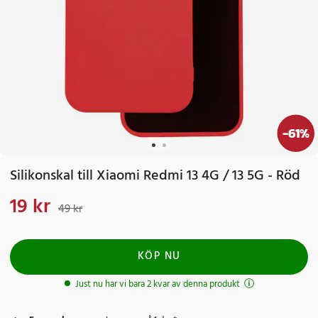
-
61
%
Silikonskal till Xiaomi Redmi 13 4G / 13 5G - Röd
19 kr
Nuvarande pris
:
19 kr
Tidigare pris
:
49 kr
49 kr
KÖP NU
Just nu har vi bara 2 kvar av denna produkt