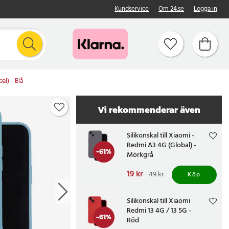
Kundservice
Om 24.se
Logga in
al) - Blå
Vi rekommenderar även
Silikonskal till Xiaomi -
Redmi A3 4G (Global) -
-
61
%
Mörkgrå
Nuvarande pris
19 kr
:
49 kr
Köp
19 kr
Tidigare pris
:
49 kr
Silikonskal till Xiaomi
Redmi 13 4G / 13 5G -
-
61
%
Röd