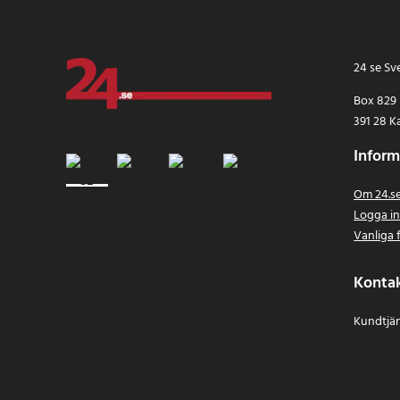
24 se Sv
Box 829
391 28 K
Inform
Om 24.s
Logga i
Vanliga 
Konta
Kundtjän