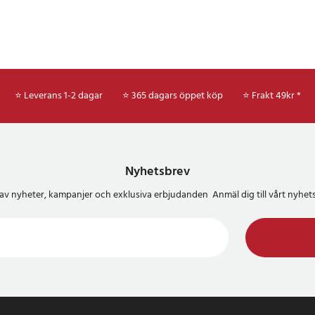
⭐ Leverans 1-2 dagar
⭐ 365 dagars öppet köp
⭐
Frakt 49kr *
Nyhetsbrev
del av nyheter, kampanjer och exklusiva erbjudanden Anmäl dig till vårt nyh