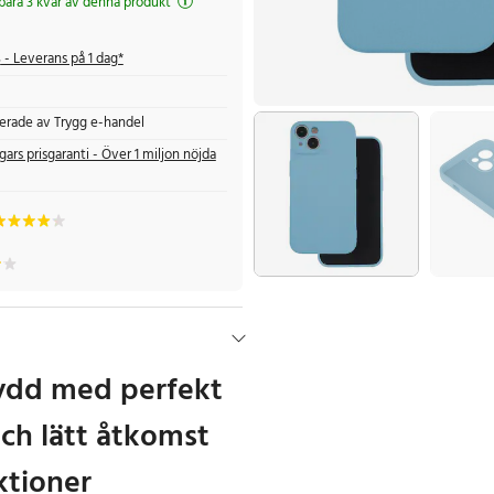
 bara 3 kvar av denna produkt
s
- Leverans på 1 dag*
fierade av Trygg e-handel
gars prisgaranti - Över 1 miljon nöjda
ydd med perfekt
ch lätt åtkomst
nktioner