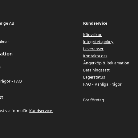
erige AB
Kundservice
Köpvillkor
almar
Integritetspolicy
Leveranser
ation
Kontakta oss
Ångerköp & Reklamation
e
Betalningssätt
n
Lagerstatus
frågor - FAQ
FAQ - Vanliga Frågor
kt
För företag
st via formulär:
Kundservice