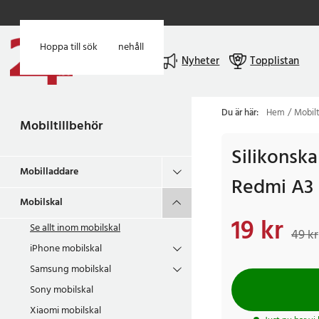
Hoppa till huvudinnehåll
Hoppa till sök
Meny
Nyheter
Topplistan
Du är här:
Hem
Mobilt
Mobiltillbehör
Silikonskal
Mobilladdare
Redmi A3 
Mobilskal
19 kr
Nuvarande pris
:
19 k
Se allt inom
mobilskal
49 kr
iPhone mobilskal
Samsung mobilskal
Sony mobilskal
Xiaomi mobilskal