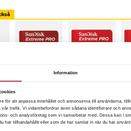
a av skalet. Det stödjer dessutom
fungerar med de flesta bilfästen,
ckså
ltid är skyddad – även på språng.
 grepp
 extra skydd
 för portar och kameror
ådlös laddning
2
Sandisk Extreme
Minneskort
Min
Information
Pro MicroSDHC
SanDisk Extreme
San
V30 U3 4K 100 MB/s
Pro microSDXC - 128GB
mic
32GB
Pris
299 kr
:
299 kr
Pris
449 kr
:
449 kr
Pri
949
cookies
inom 1-2 vardagar
I lager, levereras inom 1-2 vardagar
Kommer i lager 2026-08-14
I
e för att anpassa innehållet och annonserna till användarna, tillh
Köp
Köp
vår trafik. Vi vidarebefordrar även sådana identifierare och anna
nnons- och analysföretag som vi samarbetar med. Dessa kan i sin
har tillhandahållit eller som de har samlat in när du har använt 