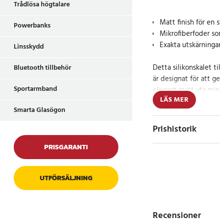
Trådlösa högtalare
Matt finish för en 
Powerbanks
Mikrofiberfoder s
Exakta utskärninga
Linsskydd
Detta silikonskalet t
Bluetooth tillbehör
är designat för att g
Sportarmband
elegant matt yta mins
LÄS MER
glider ur händerna, 
Smarta Glasögon
att hålla i. Det inre 
baksidan av telefonen
Prishistorik
förlänger livslängde
PRISGARANTI
Perfekt passform 
med trådlösa lad
UTFÖRSÄLJNING
Skalet är perfekt anp
(Global) med precisa 
Recensioner
kameror, vilket gör a