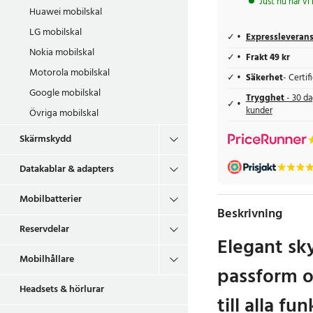
Just nu har vi
Huawei mobilskal
LG mobilskal
Expressleveran
Nokia mobilskal
Frakt 49 kr
Motorola mobilskal
Säkerhet
- Certi
Google mobilskal
Trygghet
- 30 da
kunder
Övriga mobilskal
Skärmskydd
Datakablar & adapters
Mobilbatterier
Beskrivning
Reservdelar
Elegant sk
Mobilhållare
passform o
Headsets & hörlurar
till alla fu