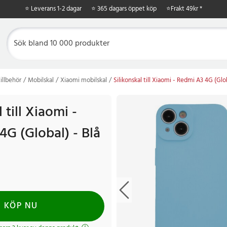
⭐ Leverans 1-2 dagar
⭐ 365 dagars öppet köp
⭐
Frakt 49kr *
illbehör
Mobilskal
Xiaomi mobilskal
Silikonskal till Xiaomi - Redmi A3 4G (Glob
 till Xiaomi -
4G (Global) - Blå
r
Tidigare pris
:
49 kr
KÖP NU