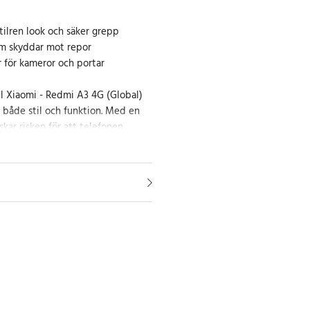
stilren look och säker grepp
om skyddar mot repor
r för kameror och portar
ill Xiaomi - Redmi A3 4G (Global)
e både stil och funktion. Med en
kar risken för att telefonen
samtidigt som den känns behaglig
fodret av mjuk mikrofiber skyddar
 från repor och skador, vilket
n på enheten.
och full kompatibilitet
dare
assat till Xiaomi - Redmi A3 4G
utskärningar för alla portar och
tt du enkelt kan använda alla