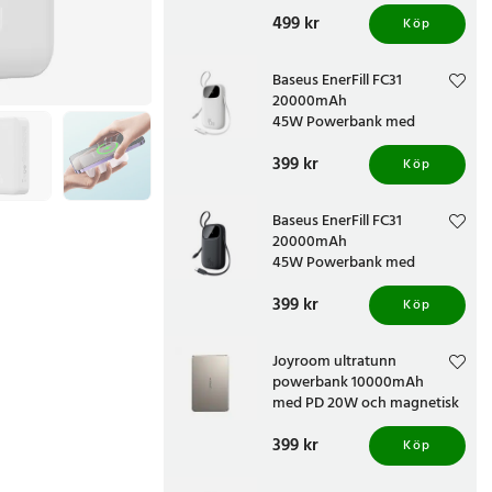
Pris
499 kr
:
499 kr
Köp
Baseus EnerFill FC31
20000mAh
45W Powerbank med
inbyggda USB-C-kablar - Vit
Pris
399 kr
:
399 kr
Köp
Baseus EnerFill FC31
20000mAh
45W Powerbank med
inbyggda USB-C-kablar -
Pris
399 kr
:
399 kr
Svart
Köp
Joyroom ultratunn
powerbank 10000mAh
med PD 20W och magnetisk
laddning - Titanium
Pris
399 kr
:
399 kr
Köp