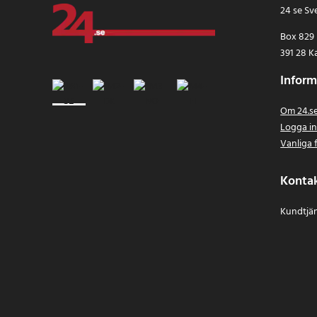
24 se Sv
Box 829
391 28 K
Inform
Om 24.s
Logga i
Vanliga 
Konta
Kundtjän