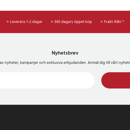
⭐ Leverans 1-2 dagar
⭐ 365 dagars öppet köp
⭐
Frakt 49kr *
Nyhetsbrev
del av nyheter, kampanjer och exklusiva erbjudanden Anmäl dig till vårt nyh