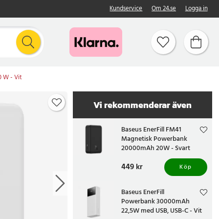
Kundservice
Om 24.se
Logga in
 W - Vit
Vi rekommenderar även
Baseus EnerFill FM41
Magnetisk Powerbank
20000mAh 20W - Svart
Pris
449 kr
:
449 kr
Köp
Baseus EnerFill
Powerbank 30000mAh
22,5W med USB, USB-C - Vit