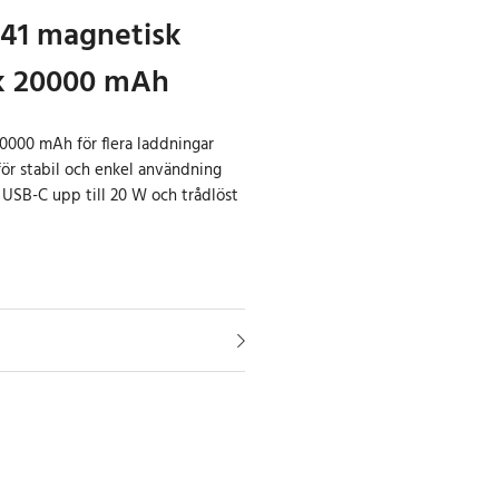
M41 magnetisk
 20000 mAh
0000 mAh för flera laddningar
för stabil och enkel användning
USB-C upp till 20 W och trådlöst
1 magnetiska powerbank 20000
n pålitlig energikälla för både
n stora kapaciteten gör det
n smartphone eller andra enheter
er extra trygghet när du är på
 dina enheter intensivt.
ionen håller din telefon stadigt
ing. Det gör att du kan använda