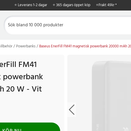
⭐ Leverans 1-2 dagar
⭐ 365 dagars öppet köp
⭐
Frakt 49kr *
illbehör
Powerbanks
Baseus EnerFill FM41 magnetisk powerbank 20000 mAh 20
erFill FM41
k powerbank
 20 W - Vit