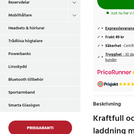
Reservdelar
Just nu har vi
Mobilhållare
Headsets & hörlurar
Expressleveran
Frakt 49 kr
Trådlösa högtalare
Säkerhet
- Certi
Powerbanks
Trygghet
- 30 da
kunder
Linsskydd
Bluetooth tillbehör
Sportarmband
Beskrivning
Smarta Glasögon
Kraftfull o
laddning 
PRISGARANTI