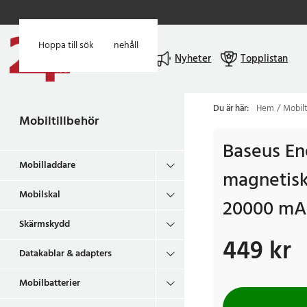
Hoppa till huvudinnehåll
Hoppa till sök
Meny
Nyheter
Topplistan
Du är här:
Hem
Mobilt
Mobiltillbehör
Baseus En
Mobilladdare
magnetis
Mobilskal
20000 mAh
Skärmskydd
449 kr
Pris
:
449 kr
Datakablar & adapters
Mobilbatterier