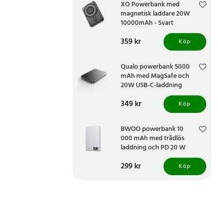
XO Powerbank med
magnetisk laddare 20W
10000mAh - Svart
Pris
359 kr
:
359 kr
Köp
Qualo powerbank 5000
mAh med MagSafe och
20W USB-C-laddning
Pris
349 kr
:
349 kr
Köp
BWOO powerbank 10
000 mAh med trådlös
laddning och PD 20 W
Pris
299 kr
:
299 kr
Köp