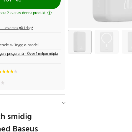
KÖP NU
 bara 2 kvar av denna produkt
s
- Leverans på 1 dag*
fierade av Trygg e-handel
gars prisgaranti - Över 1 miljon nöjda
ch smidig
med Baseus