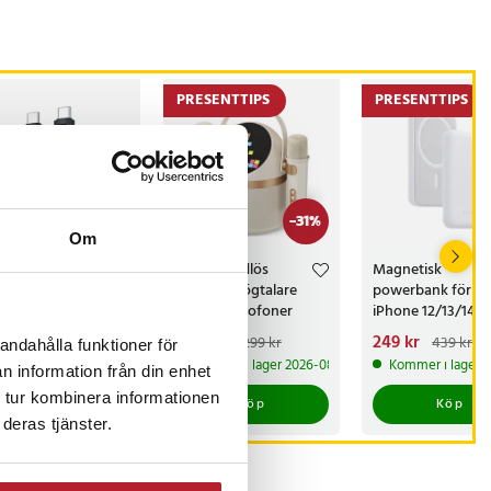
PRESENTTIPS
PRESENTTIPS
-
31
%
Om
ao USB-C-
Philips Trådlös
Magnetisk
el 100W med
Karaoke-högtalare
powerbank för
 – 1 m
med 2 mikrofoner
iPhone 12/13/14 -
TAS2509WT/00
20W 10000 mAh
s
kr
:
69 kr
Nuvarande pris
899 kr
:
Nuvarande pris
249 kr
:
1 299 kr
439 kr
andahålla funktioner för
899 kr
Tidigare pris
:
249 kr
Tidigare pri
ust nu har vi bara 3 kvar av denna produkt
Kommer i lager 2026-08-14
Kommer i lager 
1 299 kr
439 kr
n information från din enhet
 tur kombinera informationen
Köp
Köp
Köp
deras tjänster.