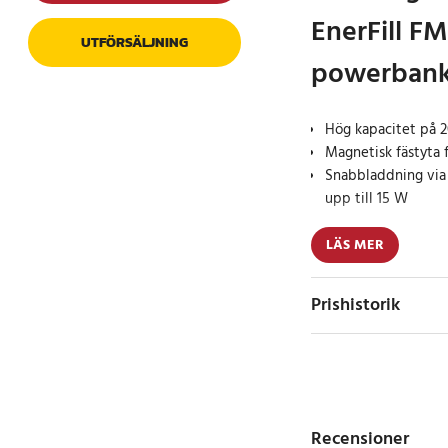
EnerFill F
UTFÖRSÄLJNING
powerbank
Hög kapacitet på 2
Magnetisk fästyta 
Snabbladdning via 
upp till 15 W
Baseus EnerFill FM4
LÄS MER
mAh 20 W i vitt ger e
vardag och resor. De
Prishistorik
möjligt att ladda di
flera gånger, vilket g
språng eller använder
Den magnetiska funkt
på plats under laddn
Recensioner