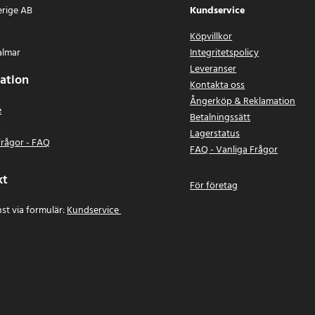
erige AB
Kundservice
Köpvillkor
almar
Integritetspolicy
Leveranser
ation
Kontakta oss
Ångerköp & Reklamation
e
Betalningssätt
n
Lagerstatus
frågor - FAQ
FAQ - Vanliga Frågor
kt
För företag
st via formulär:
Kundservice