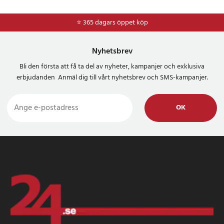
⭐ 365 dagars öppet köp
⭐
Frakt 49kr *
Nyhetsbrev
Bli den första att få ta del av nyheter, kampanjer och exklusiva
erbjudanden Anmäl dig till vårt nyhetsbrev och SMS-kampanjer.
OK