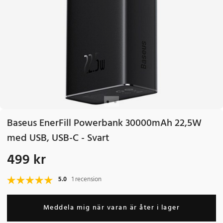
Baseus EnerFill Powerbank 30000mAh 22,5W
med USB, USB-C - Svart
499 kr
Pris
:
499 kr
5.0
1 recension
Meddela mig när varan är åter i lager