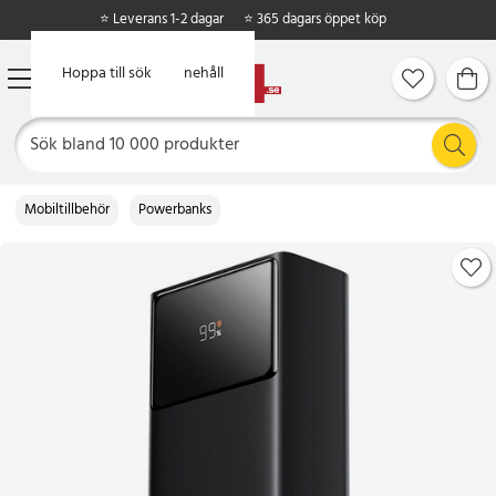
⭐ Leverans 1-2 dagar
⭐ 365 dagars öppet köp
Hoppa till huvudinnehåll
Hoppa till sök
Mobiltillbehör
Powerbanks