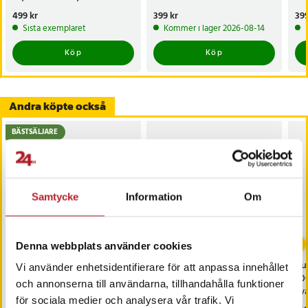
- Material: plast
inbyggda USB-C-kablar - Vit
inb
Pris
499 kr
:
499 kr
Pris
399 kr
:
399 kr
Pri
399
- Färg: svart
Sva
Sista exemplaret
Kommer i lager 2026-08-14
Artikelnummer
:
125321
Köp
Köp
Andra köpte också
BÄSTSÄLJARE
Samtycke
Information
Om
-
49
%
Denna webbplats använder cookies
Snabbladdare -
Minneskort SanDisk
Du
Vi använder enhetsidentifierare för att anpassa innehållet
Väggladdare och
Extreme microSDXC -
20
och annonserna till användarna, tillhandahålla funktioner
laddkabel med USB-C
256GB
Sva
för sociala medier och analysera vår trafik. Vi