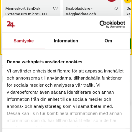
Artikelnummer
:
129540
Minneskort SanDisk
Snabbladdare -
Du
Extreme Pro microSDXC
Väggladdare och
kab
- 128GB
laddkabel med USB-C
Pris
449 kr
:
449 kr
Nuvarande pris
169 kr
:
Pri
19 
329 kr
169 kr
Tidigare pris
:
329 kr
Kommer i lager 2026-08-14
I lager, levereras inom 1-2 vardagar
Samtycke
Information
Om
Köp
Köp
Denna webbplats använder cookies
Senast besökta
Vi använder enhetsidentifierare för att anpassa innehållet
och annonserna till användarna, tillhandahålla funktioner
BÄSTSÄLJARE
BÄS
för sociala medier och analysera vår trafik. Vi
vidarebefordrar även sådana identifierare och annan
information från din enhet till de sociala medier och
annons- och analysföretag som vi samarbetar med.
Dessa kan i sin tur kombinera informationen med annan
information som du har tillhandahållit eller som de har
samlat in när du har använt deras tjänster.