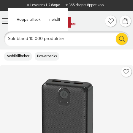
⭐ Leverans 1-2 dagar
⭐ 365 dagars öppet köp
Hoppa till huvudinnehåll
Hoppa till sök
Mobiltillbehör
Powerbanks