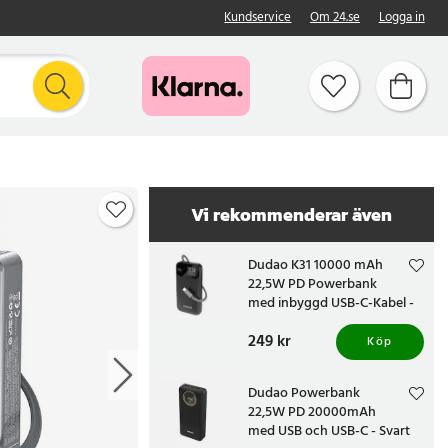
Kundservice
Om 24.se
Logga in
Vi rekommenderar även
Dudao K31 10000 mAh
22,5W PD Powerbank
med inbyggd USB-C-Kabel -
Svart
Pris
249 kr
:
249 kr
Köp
Dudao Powerbank
22,5W PD 20000mAh
med USB och USB-C - Svart