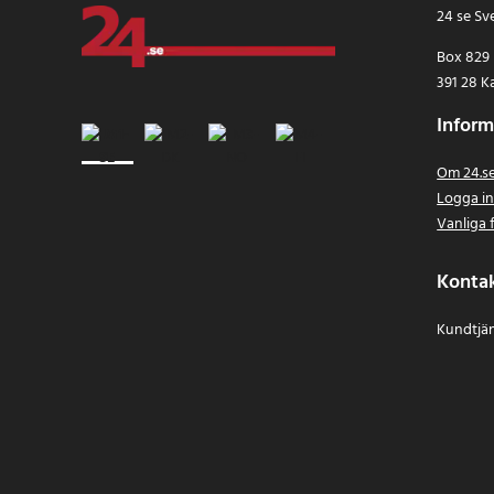
24 se Sv
Box 829
391 28 K
Inform
Om 24.s
Logga i
Vanliga 
Konta
Kundtjän