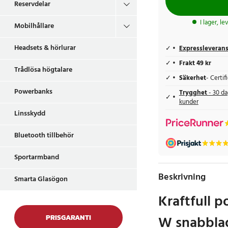
Reservdelar
I lager, l
Mobilhållare
Headsets & hörlurar
Expressleveran
Frakt 49 kr
Trådlösa högtalare
Säkerhet
- Certi
Powerbanks
Trygghet
- 30 da
kunder
Linsskydd
Bluetooth tillbehör
Sportarmband
Beskrivning
Smarta Glasögon
Kraftfull 
W snabbla
PRISGARANTI