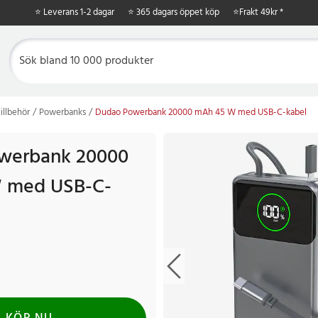
⭐ Leverans 1-2 dagar
⭐ 365 dagars öppet köp
⭐
Frakt 49kr *
illbehör
Powerbanks
Dudao Powerbank 20000 mAh 45 W med USB-C-kabel
werbank 20000
 med USB-C-