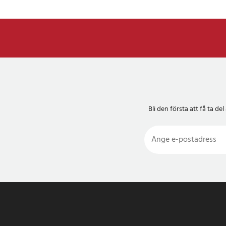
- Kabel: Inbyggd utd
- Tillbehör: Bärrem,
- Färg: grå
Artikelnummer
:
1254
Bli den första att få ta 