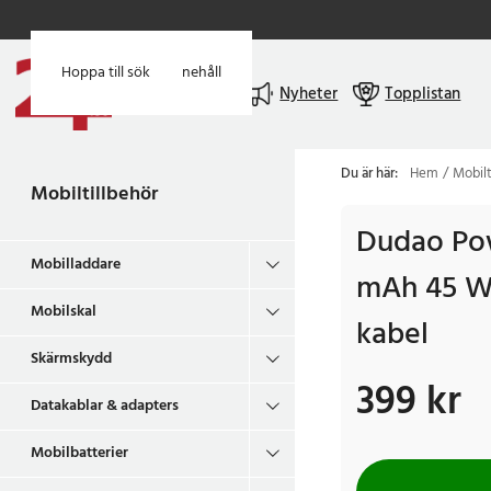
Hoppa till huvudinnehåll
Hoppa till sök
Meny
Nyheter
Topplistan
Du är här:
Hem
Mobilt
Mobiltillbehör
Dudao Po
Mobilladdare
mAh 45 W
Mobilskal
kabel
Skärmskydd
399 kr
Pris
:
399 kr
Datakablar & adapters
Mobilbatterier