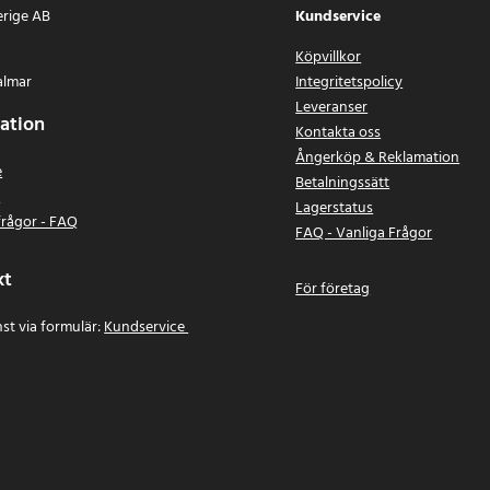
erige AB
Kundservice
Köpvillkor
almar
Integritetspolicy
Leveranser
ation
Kontakta oss
Ångerköp & Reklamation
e
Betalningssätt
n
Lagerstatus
frågor - FAQ
FAQ - Vanliga Frågor
kt
För företag
st via formulär:
Kundservice