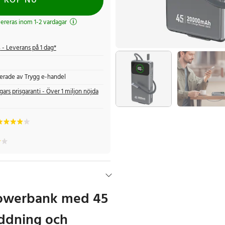
KÖP NU
evereras inom 1-2 vardagar
s
- Leverans på 1 dag*
fierade av Trygg e-handel
gars prisgaranti - Över 1 miljon nöjda
powerbank med 45
ddning och