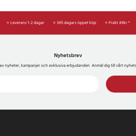
ragbar USB-C-kabel
 användarmanual
⭐ Leverans 1-2 dagar
⭐ 365 dagars öppet köp
⭐
Frakt 49kr *
44
Nyhetsbrev
del av nyheter, kampanjer och exklusiva erbjudanden Anmäl dig till vårt nyh