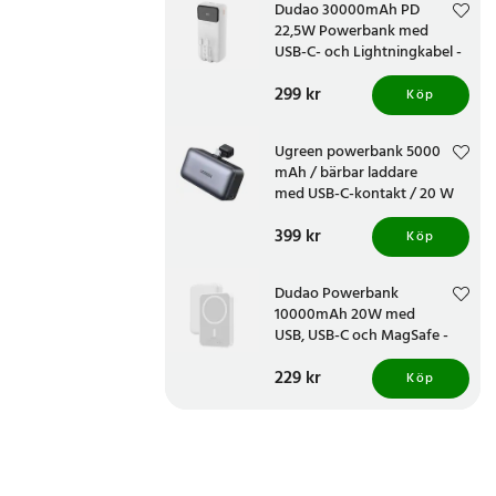
Dudao 30000mAh PD
22,5W Powerbank med
USB-C- och Lightningkabel -
Vit
Pris
299 kr
:
299 kr
Köp
Ugreen powerbank 5000
mAh / bärbar laddare
med USB-C-kontakt / 20 W
nödladdare med digital
Pris
399 kr
:
399 kr
display
Köp
Dudao Powerbank
10000mAh 20W med
USB, USB-C och MagSafe -
Vit
Pris
229 kr
:
229 kr
Köp