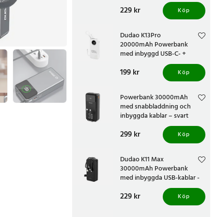
Pris
229 kr
:
229 kr
Köp
Dudao K13Pro
20000mAh Powerbank
med inbyggd USB-C- +
Lightningkabel - Vit
Pris
199 kr
:
199 kr
Köp
Powerbank 30000mAh
med snabbladdning och
inbyggda kablar – svart
Pris
299 kr
:
299 kr
Köp
Dudao K11 Max
30000mAh Powerbank
med inbyggda USB-kablar -
Svart
Pris
229 kr
:
229 kr
Köp