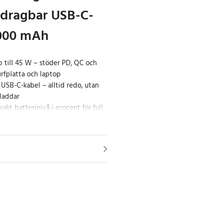
dragbar USB-C-
0000 mAh
 till 45 W – stöder PD, QC och
rfplatta och laptop
USB-C-kabel – alltid redo, utan
sladdar
xakt batterinivå i procent för full
 kraftfull 20000 mAh powerbank
effekt – perfekt för dig som
ålitlig laddning både hemma och
 de ledande
arderna PD, QC och VOOC, vilket
ed allt från smartphones och
ra datorer.