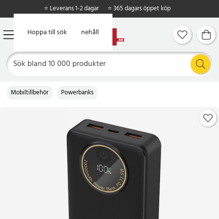
⭐ Leverans 1-2 dagar
⭐ 365 dagars öppet köp
Hoppa till huvudinnehåll
Hoppa till sök
Mobiltillbehör
Powerbanks