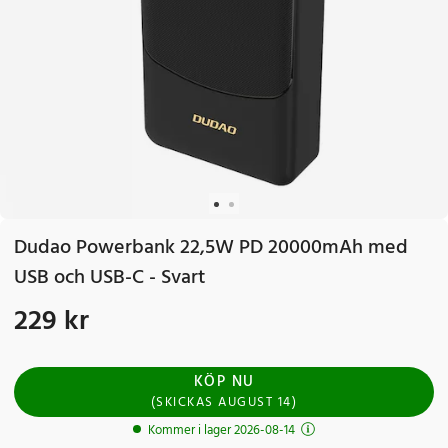
Dudao Powerbank 22,5W PD 20000mAh med
USB och USB-C - Svart
229 kr
Pris
:
229 kr
KÖP NU
(
SKICKAS
AUGUST 14
)
Kommer i lager 2026-08-14