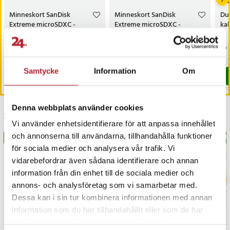
- Färg: Svart
Minneskort SanDisk
Minneskort SanDisk
Du
Artikelnummer
:
129543
Extreme microSDXC -
Extreme microSDXC -
kab
128GB
512GB
Pris
319 kr
:
319 kr
Pris
949 kr
:
949 kr
Pri
19 
I lager, levereras inom 1-2 vardagar
I lager, levereras inom 1-2 vardagar
Samtycke
Information
Om
Köp
Köp
Denna webbplats använder cookies
Senast besökta
Vi använder enhetsidentifierare för att anpassa innehållet
och annonserna till användarna, tillhandahålla funktioner
BÄSTSÄLJARE
BÄS
för sociala medier och analysera vår trafik. Vi
vidarebefordrar även sådana identifierare och annan
information från din enhet till de sociala medier och
annons- och analysföretag som vi samarbetar med.
Dessa kan i sin tur kombinera informationen med annan
information som du har tillhandahållit eller som de har
samlat in när du har använt deras tjänster.