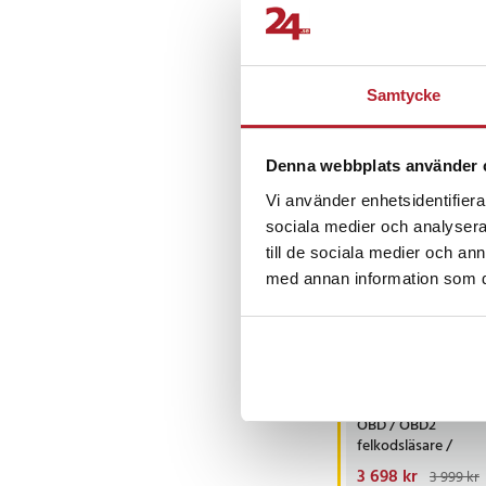
Ron F
•
3 å
RF
Samtycke
Denna webbplats använder 
Andra köpte o
Vi använder enhetsidentifierar
sociala medier och analysera 
BÄSTSÄLJARE
till de sociala medier och a
med annan information som du 
-
iCarsoft CR MAX
OBD / OBD2
felkodsläsare /
bildiagnosverktyg /
Nuvarande pris
3 698 kr
:
3 999 kr