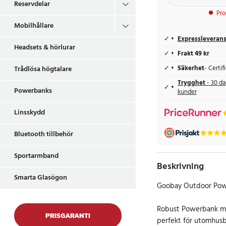
Reservdelar
Pro
Mobilhållare
Expressleveran
Headsets & hörlurar
Frakt 49 kr
Säkerhet
- Certi
Trådlösa högtalare
Trygghet
- 30 da
Powerbanks
kunder
Linsskydd
Bluetooth tillbehör
Sportarmband
Beskrivning
Smarta Glasögon
Goobay Outdoor Pow
Robust Powerbank me
PRISGARANTI
perfekt för utomhusb