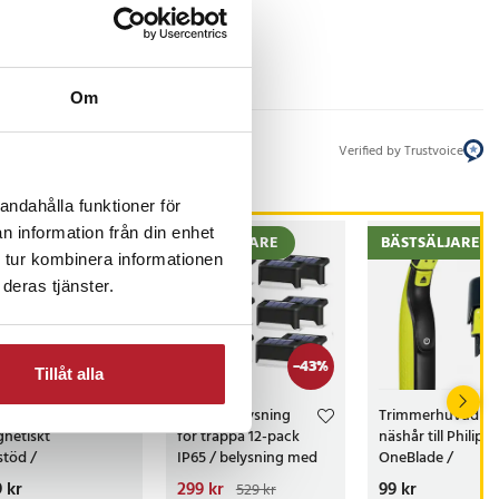
Om
Verified by Trustvoice
andahålla funktioner för
n information från din enhet
STSÄLJARE
BÄSTSÄLJARE
BÄSTSÄLJARE
 tur kombinera informationen
deras tjänster.
-
43
%
Tillåt alla
lande knivslip /
Solcellsbelysning
Trimmerhuvud fö
netiskt
för trappa 12-pack
näshår till Philips
stöd /
IP65 / belysning med
OneBlade /
mantbryne
solceller för altan och
näshårstrimmer /
s
 kr
:
249 kr
Nuvarande pris
299 kr
:
Pris
99 kr
:
99 kr
529 kr