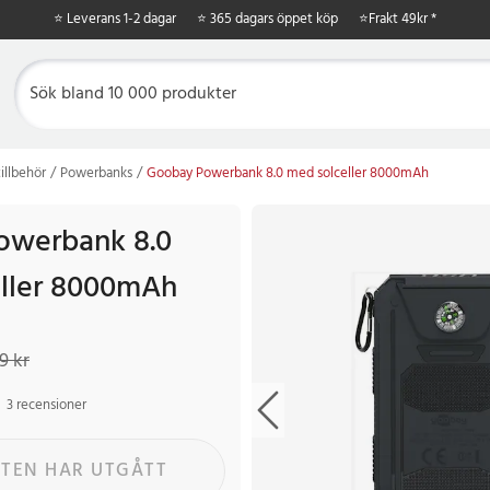
⭐ Leverans 1-2 dagar
⭐ 365 dagars öppet köp
⭐
Frakt 49kr *
illbehör
Powerbanks
Goobay Powerbank 8.0 med solceller 8000mAh
owerbank 8.0
ller 8000mAh
 kr
Tidigare pris
:
549 kr
9 kr
3 recensioner
TEN HAR UTGÅTT