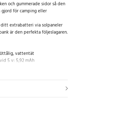
säcken och gummerade sidor så den
m gjord för camping eller
ditt extrabatteri via solpaneler
ank är den perfekta följeslagaren.
öttålig, vattentät
vid 5 v: 5,92 mAh
h
olymer Battery (LiPo)
 mAh
o hona (Type B)
hona (Type A)