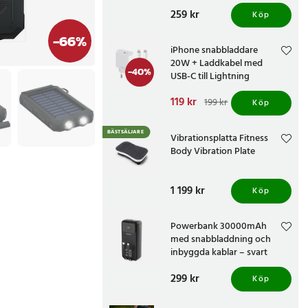
Pris
259 kr
:
259 kr
Köp
-
66
%
iPhone snabbladdare
20W + Laddkabel med
-
40
%
USB-C till Lightning
Nuvarande pris
119 kr
:
199 kr
Köp
119 kr
Tidigare pris
:
199 kr
BÄSTSÄLJARE
Vibrationsplatta Fitness
Body Vibration Plate
Pris
1 199 kr
:
1 199 kr
Köp
Powerbank 30000mAh
med snabbladdning och
inbyggda kablar – svart
Pris
299 kr
:
299 kr
Köp