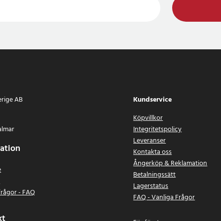
erige AB
Kundservice
Köpvillkor
almar
Integritetspolicy
Leveranser
ation
Kontakta oss
Ångerköp & Reklamation
e
Betalningssätt
n
Lagerstatus
frågor - FAQ
FAQ - Vanliga Frågor
kt