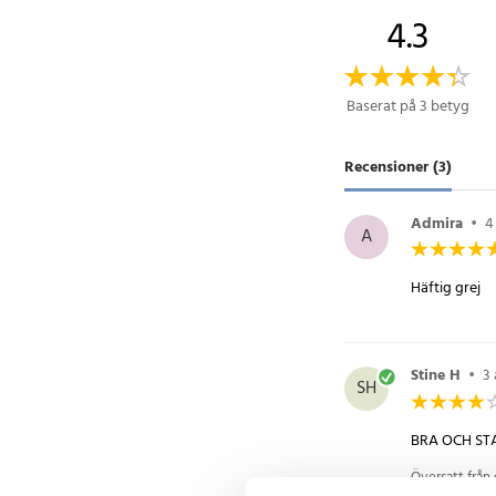
4.3
Kabellängd: 0,5 m
Längd: 140 mm
Bredd: 77 mm
Baserat på 3 betyg
Höjd: 22 mm
Vikt: 246 g
Recensioner (3)
Artikelnummer
:
7526
Admira
•
4
A
Häftig grej
Stine H
•
3
SH
BRA OCH ST
Översatt från