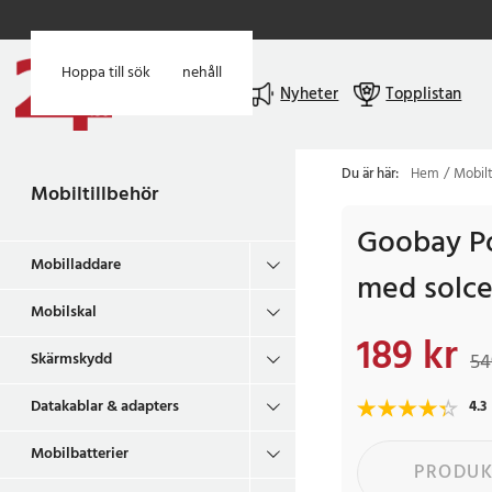
Hoppa till huvudinnehåll
Hoppa till sök
Meny
Nyheter
Topplistan
Du är här:
Hem
Mobilt
Mobiltillbehör
Goobay P
Mobilladdare
med solce
Mobilskal
189 kr
Nuvarande pris
:
189
Skärmskydd
54
Datakablar & adapters
4.3
Mobilbatterier
PRODUK