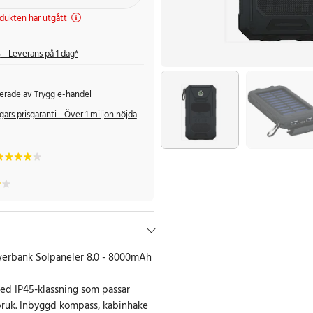
dukten har utgått
s
- Leverans på 1 dag*
fierade av Trygg e-handel
gars prisgaranti - Över 1 miljon nöjda
erbank Solpaneler 8.0 - 8000mAh
d IP45-klassning som passar
ruk. Inbyggd kompass, kabinhake