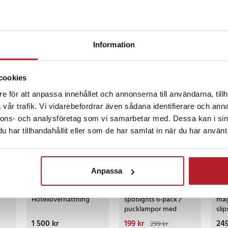
r sedan
Information
cookies
ckså
e för att anpassa innehållet och annonserna till användarna, tillh
vår trafik. Vi vidarebefordrar även sådana identifierare och anna
BÄSTSÄLJARE
BÄ
nnons- och analysföretag som vi samarbetar med. Dessa kan i sin
har tillhandahållit eller som de har samlat in när du har använt 
8
%
-
33
%
Anpassa
Värdebevis
Trådlösa LED-
Rul
Hotellövernattning
spotlights 6-pack /
mag
pucklampor med
slip
fjärrkontroll / dimbar
dia
Pris
1 500 kr
:
1 500 kr
Nuvarande pris
199 kr
:
Pri
249
299 kr