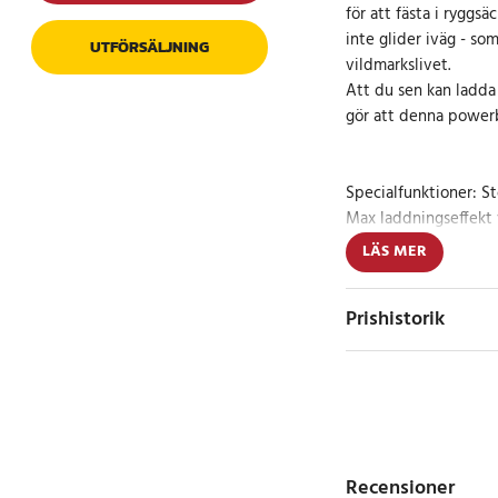
för att fästa i rygg
inte glider iväg - so
UTFÖRSÄLJNING
vildmarkslivet.
Att du sen kan ladda 
gör att denna powerb
Specialfunktioner: St
Max laddningseffekt 
Energitäthet: 29,6 W
LÄS MER
Maxkapacitet: 8 Ah
Batterityp: Lithium-P
Prishistorik
Spänning: 3.7 V
Maxkapacitet: 8000
Laddningsbart: Ja
IP45
Ingång: USB 2.0 Micr
Utgång: 2 x USB 2.0 
Övrigt:
Recensioner