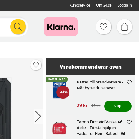
Kundservice
Om 24.se
Logga in
Vi rekommenderar även
BÄSTSÄLJARE
Batteri till brandvarnare -
När bytte du senast?
-
41
%
Nuvarande pris
29 kr
:
49 kr
Köp
29 kr
Tidigare pris
:
49 kr
Tarmo First aid Väska 46
delar - Första hjälpen-
väska för Hem, Båt och Bil