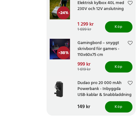
Elektrisk kylbox 40L med
230V och 12V anslutning
-
24
%
Nuvarande pris
1 299 kr
:
Köp
1 299 kr
Tidigare pris
:
1 699 kr
1 699 kr
Gamingbord – snyggt
skrivbord för gamers -
-
38
%
110x60x75 cm
Nuvarande pris
999 kr
:
Köp
999 kr
Tidigare pris
:
1 619 kr
1 619 kr
Dudao pro 20 000 mAh
Powerbank - Inbyggda
USB-kablar & Snabbladdning
Pris
149 kr
:
149 kr
Köp