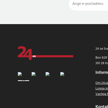
24 se Sv
Box 829
391 28 K
Inform
Om 24.s
Logga i
Vanliga 
Konta