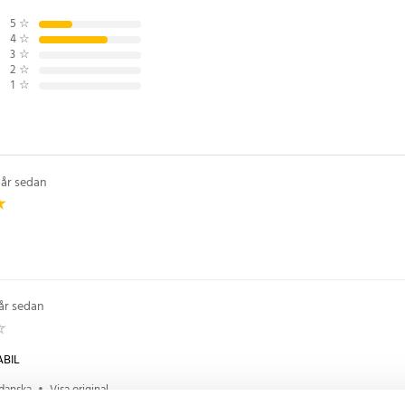
5
☆
4
☆
3
☆
2
☆
1
☆
8
 år sedan
 år sedan
ABIL
 danska
•
Visa original