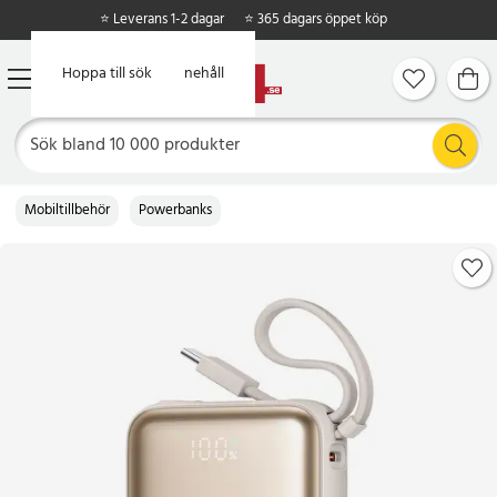
⭐ Leverans 1-2 dagar
⭐ 365 dagars öppet köp
Hoppa till huvudinnehåll
Hoppa till sök
Mobiltillbehör
Powerbanks