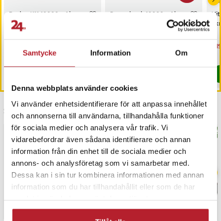
Dudao K11 10000mAh
Powerbank 10000mAh
Vit
Powerbank med
med 2xUSB och 1xUSB-C
Sk
inbyggda USB-kablar - Svart
Pris
99 kr
:
99 kr
Nuvarande pris
149 kr
:
Nu
1 1
299 kr
149 kr
Tidigare pris
:
299 kr
1 1
Samtycke
Information
Om
Kommer i lager 2026-08-14
Just nu har vi bara 2 kvar av denna pr
Köp
Köp
Denna webbplats använder cookies
Vi använder enhetsidentifierare för att anpassa innehållet
Senast besökta
och annonserna till användarna, tillhandahålla funktioner
för sociala medier och analysera vår trafik. Vi
BÄSTSÄLJARE
BÄS
vidarebefordrar även sådana identifierare och annan
information från din enhet till de sociala medier och
annons- och analysföretag som vi samarbetar med.
Dessa kan i sin tur kombinera informationen med annan
information som du har tillhandahållit eller som de har
samlat in när du har använt deras tjänster.