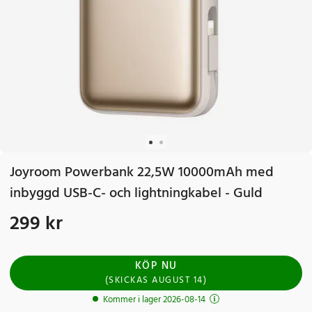
Joyroom Powerbank 22,5W 10000mAh med
inbyggd USB-C- och lightningkabel - Guld
299 kr
Pris
:
299 kr
KÖP NU
(
SKICKAS
AUGUST 14
)
Kommer i lager 2026-08-14