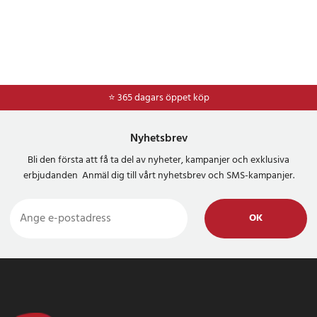
⭐ 365 dagars öppet köp
⭐
Frakt 49kr *
Nyhetsbrev
Bli den första att få ta del av nyheter, kampanjer och exklusiva
erbjudanden Anmäl dig till vårt nyhetsbrev och SMS-kampanjer.
OK