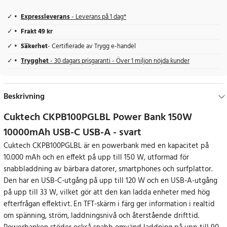
Expressleverans
- Leverans på 1 dag*
Frakt 49 kr
Säkerhet
- Certifierade av Trygg e-handel
Trygghet
- 30 dagars prisgaranti - Över 1 miljon nöjda kunder
Beskrivning
Cuktech CKPB100PGLBL Power Bank 150W
10000mAh USB-C USB-A - svart
Cuktech CKPB100PGLBL är en powerbank med en kapacitet på
10.000 mAh och en effekt på upp till 150 W, utformad för
snabbladdning av bärbara datorer, smartphones och surfplattor.
Den har en USB-C-utgång på upp till 120 W och en USB-A-utgång
på upp till 33 W, vilket gör att den kan ladda enheter med hög
efterfrågan effektivt. En TFT-skärm i färg ger information i realtid
om spänning, ström, laddningsnivå och återstående drifttid.