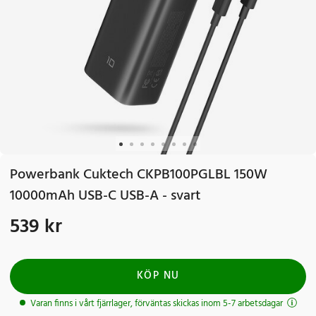
Powerbank Cuktech CKPB100PGLBL 150W
10000mAh USB-C USB-A - svart
539 kr
Pris
:
539 kr
KÖP NU
Varan finns i vårt fjärrlager, förväntas skickas inom 5-7 arbetsdagar