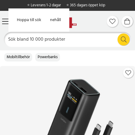
⭐ Leverans 1-2 dagar
⭐ 365 dagars öppet köp
Hoppa till huvudinnehåll
Hoppa till sök
Mobiltillbehör
Powerbanks