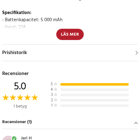
Specifikation:
- Batterikapacitet: 5 000 mAh
- Input: 2.1A
- Output: 2.1A
LÄS MER
- PD 20W
- Mått: 91 x 64 x 15mm
Prishistorik
- Färg: Vit
Artikelnummer
:
103306
Recensioner
5.0
5
☆
4
☆
3
☆
2
☆
1
☆
1 betyg
Recensioner (1)
Jari H