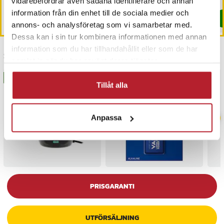
I lager, levereras inom 1-2 vardagar
vidarebefordrar även sådana identifierare och annan
information från din enhet till de sociala medier och
Köp
Köp
annons- och analysföretag som vi samarbetar med.
Dessa kan i sin tur kombinera informationen med annan
information som du har tillhandahållit eller som de har
Senast besökta
samlat in när du har använt deras tjänster.
BÄSTSÄLJARE
BÄSTSÄLJARE
Tillåt alla
Anpassa
PRISGARANTI
UTFÖRSÄLJNING