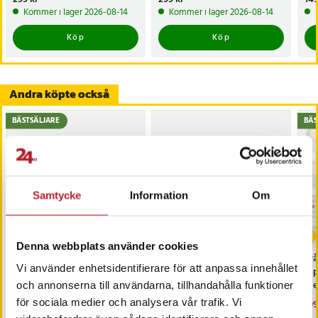
Kommer i lager 2026-08-14
Kommer i lager 2026-08-14
Köp
Köp
Andra köpte också
BÄSTSÄLJARE
BÄS
Samtycke
Information
Om
-
8
%
Denna webbplats använder cookies
iCarsoft CR MAX OBD /
Värdebevis
Trå
Vi använder enhetsidentifierare för att anpassa innehållet
OBD2 felkodsläsare /
Hotellövernattning
6-
bildiagnosverktyg /
med
och annonserna till användarna, tillhandahålla funktioner
diagnosverktyg för bil
sk
för sociala medier och analysera vår trafik. Vi
Nuvarande pris
3 698 kr
:
Pris
1 500 kr
:
1 500 kr
Nu
199
3 999 kr
3 698 kr
Tidigare pris
:
3 999 kr
199
I lager, levereras inom 1-2 vardagar