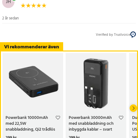
JH
2 år sedan
Verified by Trustvoice
Vi rekommenderar även
Powerbank 10000mAh
Powerbank 30000mAh
Du
med 22,5W
med snabbladdning och
Po
snabbladdning, Qi2 trådlös
inbyggda kablar – svart
US
laddning och inbyggt stativ
Pris
299 kr
:
299 kr
Pris
299 kr
:
299 kr
Pri
149