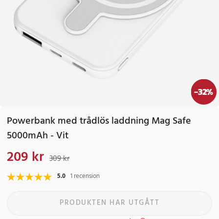
-
32
%
Powerbank med trådlös laddning Mag Safe
5000mAh - Vit
209 kr
Nuvarande pris
:
209 kr
Tidigare pris
:
309 kr
309 kr
5.0
1 recension
PRODUKTEN HAR UTGÅTT