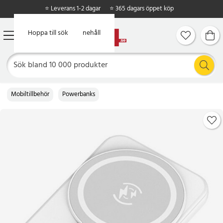
⭐ Leverans 1-2 dagar
⭐ 365 dagars öppet köp
Hoppa till huvudinnehåll
Hoppa till sök
Mobiltillbehör
Powerbanks