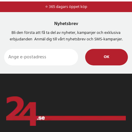
⭐ 365 dagars öppet köp
⭐
Frakt 49kr *
Nyhetsbrev
Bli den första att få ta del av nyheter, kampanjer och exklusiva
erbjudanden Anmäl dig till vårt nyhetsbrev och SMS-kampanjer.
OK