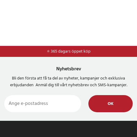
⭐ 365 dagars öppet köp
⭐
Frakt 49kr *
Nyhetsbrev
Bli den första att få ta del av nyheter, kampanjer och exklusiva
erbjudanden Anmäl dig till vårt nyhetsbrev och SMS-kampanjer.
OK