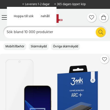
⭐ Leverans 1-2 dagar
⭐ 365 dagars öppet köp
Hoppa till huvudinnehåll
Hoppa till sök
Mobiltillbehör
Skärmskydd
Övriga skärmskydd