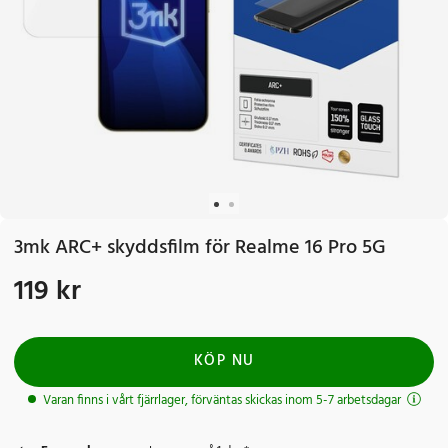
3mk ARC+ skyddsfilm för Realme 16 Pro 5G
119 kr
Pris
:
119 kr
KÖP NU
Varan finns i vårt fjärrlager, förväntas skickas inom 5-7 arbetsdagar