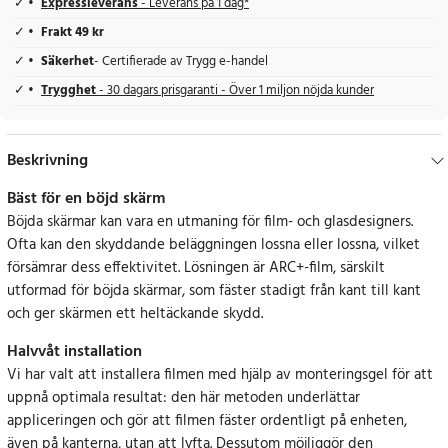
Expressleverans
- Leverans på 1 dag*
Frakt 49 kr
Säkerhet
- Certifierade av Trygg e-handel
Trygghet
- 30 dagars prisgaranti - Över 1 miljon nöjda kunder
Beskrivning
Bäst för en böjd skärm
Böjda skärmar kan vara en utmaning för film- och glasdesigners.
Ofta kan den skyddande beläggningen lossna eller lossna, vilket
försämrar dess effektivitet. Lösningen är ARC+-film, särskilt
utformad för böjda skärmar, som fäster stadigt från kant till kant
och ger skärmen ett heltäckande skydd.
Halvvåt installation
Vi har valt att installera filmen med hjälp av monteringsgel för att
uppnå optimala resultat: den här metoden underlättar
appliceringen och gör att filmen fäster ordentligt på enheten,
även på kanterna, utan att lyfta. Dessutom möjliggör den