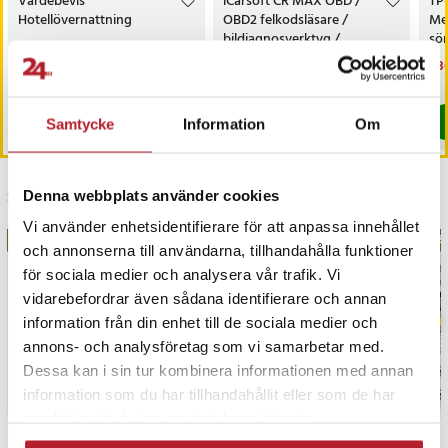
Värdebevis
iCarsoft CR MAX OBD /
TP
Hotellövernattning
OBD2 felkodsläsare /
Me
bildiagnosverktyg /
sö
diagnosverktyg för bil
AC
Pris
1 500 kr
:
1 500 kr
Nuvarande pris
3 698 kr
:
Nu
1 3
3 999 kr
3 698 kr
Tidigare pris
:
3 999 kr
1 3
I lager, levereras inom 1-2 vardagar
I lager, levereras inom 1-2 vardagar
Köp
Köp
Samtycke
Information
Om
Senast besökta
Denna webbplats använder cookies
Vi använder enhetsidentifierare för att anpassa innehållet
BÄSTSÄLJARE
BÄS
och annonserna till användarna, tillhandahålla funktioner
för sociala medier och analysera vår trafik. Vi
vidarebefordrar även sådana identifierare och annan
information från din enhet till de sociala medier och
annons- och analysföretag som vi samarbetar med.
Dessa kan i sin tur kombinera informationen med annan
information som du har tillhandahållit eller som de har
samlat in när du har använt deras tjänster.