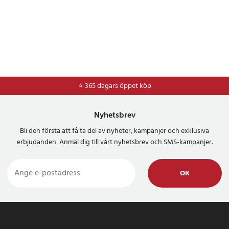
⭐ 365 dagars öppet köp
⭐
Frakt 49kr *
Nyhetsbrev
Bli den första att få ta del av nyheter, kampanjer och exklusiva
erbjudanden Anmäl dig till vårt nyhetsbrev och SMS-kampanjer.
OK