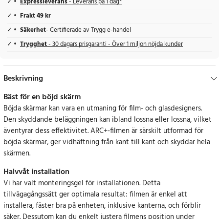
Expressleverans
- Leverans på 1 dag*
Frakt 49 kr
Säkerhet
- Certifierade av Trygg e-handel
Trygghet
- 30 dagars prisgaranti - Över 1 miljon nöjda kunder
Beskrivning
Bäst för en böjd skärm
Böjda skärmar kan vara en utmaning för film- och glasdesigners.
Den skyddande beläggningen kan ibland lossna eller lossna, vilket
äventyrar dess effektivitet. ARC+-filmen är särskilt utformad för
böjda skärmar, ger vidhäftning från kant till kant och skyddar hela
skärmen.
Halvvåt installation
Vi har valt monteringsgel för installationen. Detta
tillvägagångssätt ger optimala resultat: filmen är enkel att
installera, fäster bra på enheten, inklusive kanterna, och förblir
säker. Dessutom kan du enkelt justera filmens position under