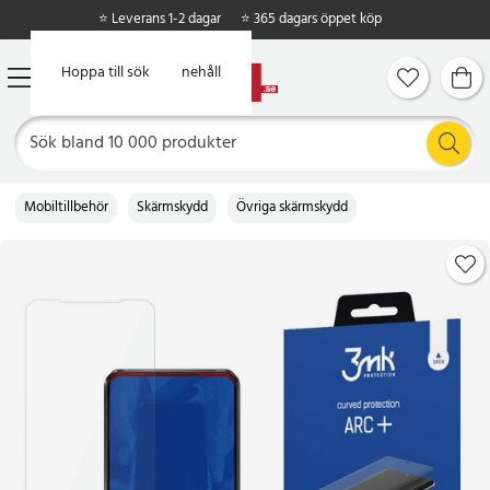
⭐ Leverans 1-2 dagar
⭐ 365 dagars öppet köp
Hoppa till huvudinnehåll
Hoppa till sök
Mobiltillbehör
Skärmskydd
Övriga skärmskydd