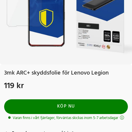
3mk ARC+ skyddsfolie för Lenovo Legion
119 kr
Pris
:
119 kr
KÖP NU
Varan finns i vårt fjärrlager, förväntas skickas inom 5-7 arbetsdagar