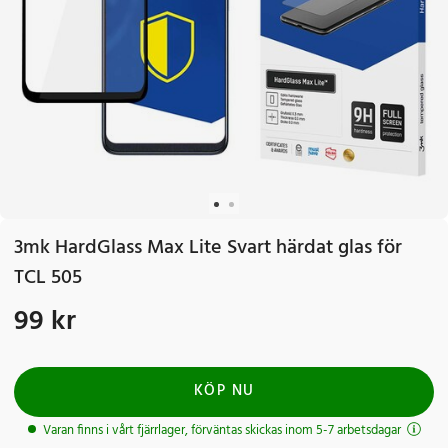
3mk HardGlass Max Lite Svart härdat glas för
TCL 505
99 kr
Pris
:
99 kr
KÖP NU
Varan finns i vårt fjärrlager, förväntas skickas inom 5-7 arbetsdagar