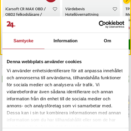
iCarsoft CR MAX OBD /
Värdebevis
TP
OBD2 felkodsläsare /
Hotellövernattning
Me
bildiagnosverktyg /
sö
diagnosverktyg för bil
AC
Nuvarande pris
3 698 kr
:
Pris
1 500 kr
:
1 500 kr
Nu
1 3
3 999 kr
3 698 kr
Tidigare pris
:
3 999 kr
1 3
I lager, levereras inom 1-2 vardagar
I lager, levereras inom 1-2 vardagar
Samtycke
Information
Om
Köp
Köp
Denna webbplats använder cookies
Senast besökta
Vi använder enhetsidentifierare för att anpassa innehållet
och annonserna till användarna, tillhandahålla funktioner
BÄSTSÄLJARE
BÄS
för sociala medier och analysera vår trafik. Vi
vidarebefordrar även sådana identifierare och annan
information från din enhet till de sociala medier och
annons- och analysföretag som vi samarbetar med.
Dessa kan i sin tur kombinera informationen med annan
information som du har tillhandahållit eller som de har
samlat in när du har använt deras tjänster.