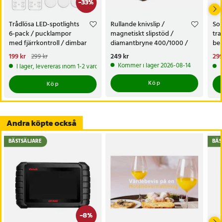
-
33
%
Trådlösa LED-spotlights
Rullande knivslip /
Sol
6-pack / pucklampor
magnetiskt slipstöd /
tra
med fjärrkontroll / dimbar
diamantbryne 400/1000 /
bel
skåpbelysning
knivvässare med fasta vinklar
alt
Nuvarande pris
199 kr
:
Pris
249 kr
:
249 kr
Nu
299
299 kr
tr
199 kr
Tidigare pris
:
299 kr
299
Kommer i lager 2026-08-14
I lager, levereras inom 1-2 vardagar
Köp
Köp
Andra köpte också
BÄSTSÄLJARE
BÄS
-
8
%