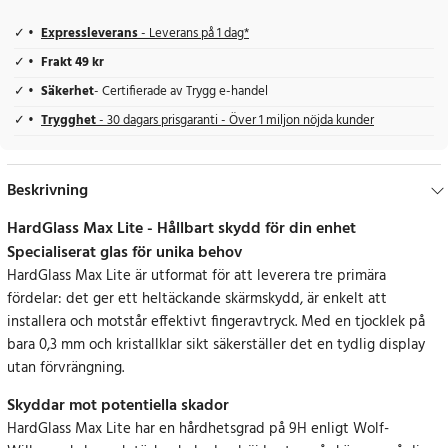
Expressleverans
- Leverans på 1 dag*
Frakt 49 kr
Säkerhet
- Certifierade av Trygg e-handel
Trygghet
- 30 dagars prisgaranti - Över 1 miljon nöjda kunder
Beskrivning
HardGlass Max Lite - Hållbart skydd för din enhet
Specialiserat glas för unika behov
HardGlass Max Lite är utformat för att leverera tre primära
fördelar: det ger ett heltäckande skärmskydd, är enkelt att
installera och motstår effektivt fingeravtryck. Med en tjocklek på
bara 0,3 mm och kristallklar sikt säkerställer det en tydlig display
utan förvrängning.
Skyddar mot potentiella skador
HardGlass Max Lite har en hårdhetsgrad på 9H enligt Wolf-