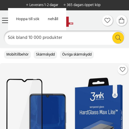
⭐ Leverans 1-2 dagar
⭐ 365 dagars öppet köp
Hoppa till huvudinnehåll
Hoppa till sök
Mobiltillbehör
Skärmskydd
Övriga skärmskydd