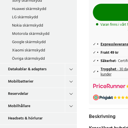
Sony skärmskydd
Huawei skärmskydd
LG skärmskydd
Varan finns i vårt
Nokia skärmskydd
Motorola skärmskydd
Google skärmskydd
Expressleveran
Xiaomi skärmskydd
Frakt 49 kr
Övriga skärmskydd
Säkerhet
- Certi
Datakablar & adapters
Trygghet
- 30 da
kunder
Mobilbatterier
Reservdelar
Mobilhållare
Beskrivning
Headsets & hörlurar