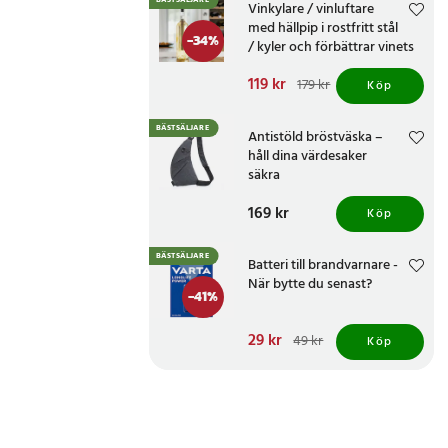
BÄSTSÄLJARE
Vinkylare / vinluftare
med hällpip i rostfritt stål
-
34
%
/ kyler och förbättrar vinets
smak
Nuvarande pris
119 kr
:
179 kr
Köp
119 kr
Tidigare pris
:
179 kr
BÄSTSÄLJARE
Antistöld bröstväska –
håll dina värdesaker
säkra
Pris
169 kr
:
169 kr
Köp
BÄSTSÄLJARE
Batteri till brandvarnare -
När bytte du senast?
-
41
%
Nuvarande pris
29 kr
:
49 kr
Köp
29 kr
Tidigare pris
:
49 kr