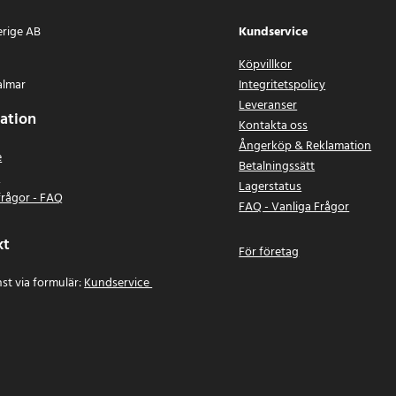
erige AB
Kundservice
Köpvillkor
almar
Integritetspolicy
Leveranser
ation
Kontakta oss
Ångerköp & Reklamation
e
Betalningssätt
n
Lagerstatus
frågor - FAQ
FAQ - Vanliga Frågor
kt
För företag
st via formulär:
Kundservice