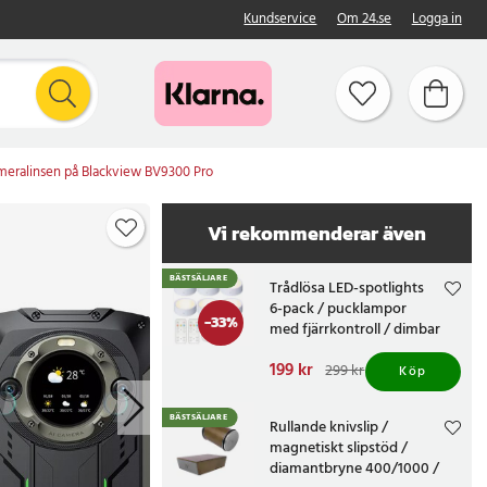
Kundservice
Om 24.se
Logga in
ameralinsen på Blackview BV9300 Pro
Vi rekommenderar även
BÄSTSÄLJARE
Trådlösa LED-spotlights
6-pack / pucklampor
-
33
%
med fjärrkontroll / dimbar
skåpbelysning
Nuvarande pris
199 kr
:
299 kr
Köp
199 kr
Tidigare pris
:
299 kr
BÄSTSÄLJARE
Rullande knivslip /
magnetiskt slipstöd /
diamantbryne 400/1000 /