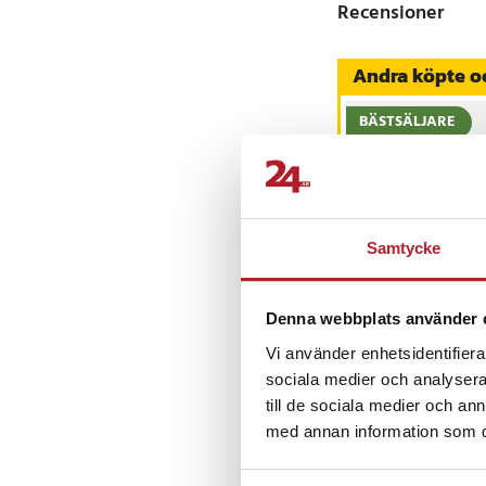
Recensioner
Andra köpte o
BÄSTSÄLJARE
-
Samtycke
iCarsoft CR MAX
OBD / OBD2
Denna webbplats använder 
felkodsläsare /
bildiagnosverktyg /
Vi använder enhetsidentifierar
Nuvarande pris
3 698 kr
:
3 999 kr
diagnosverktyg för 
3 698 kr
Tidigare pri
sociala medier och analysera 
I lager, levereras 
3 999 kr
till de sociala medier och a
Köp
med annan information som du 