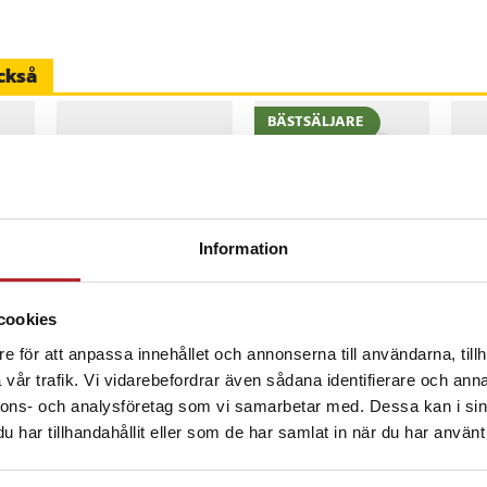
ckså
BÄSTSÄLJARE
8
%
-
53
%
Information
Värdebevis
TP-Link Deco M5
iCar
Hotellövernattning
Wi-Fi Mesh System
Bild
cookies
med sömlös täckning
bil
och AC1300-hastighet
e för att anpassa innehållet och annonserna till användarna, tillh
Pris
1 500 kr
:
1 500 kr
Nuvarande pris
1 369 kr
:
Nuv
2 4
2 929 kr
bil
s
:
1 369 kr
Tidigare pris
:
2 4
vår trafik. Vi vidarebefordrar även sådana identifierare och anna
I lager, levereras inom 1-2 vardagar
inom 1-2 vardagar
I lager, levereras inom 1-2 vardagar
I
2 929 kr
2 6
nnons- och analysföretag som vi samarbetar med. Dessa kan i sin
Köp
Köp
har tillhandahållit eller som de har samlat in när du har använt 