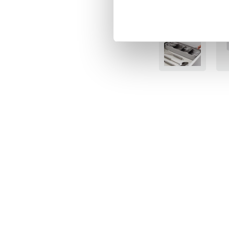
Senast besökta
BÄSTSÄLJARE