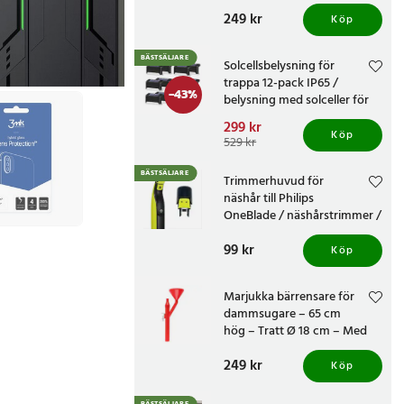
knivvässare med fasta
Pris
249 kr
:
249 kr
vinklar
Köp
BÄSTSÄLJARE
Solcellsbelysning för
trappa 12-pack IP65 /
-
43
%
belysning med solceller för
altan och staket /
Nuvarande pris
299 kr
:
trappbelysning
Köp
299 kr
Tidigare pris
:
529 kr
529 kr
BÄSTSÄLJARE
Trimmerhuvud för
näshår till Philips
OneBlade / näshårstrimmer /
nästrimmerhuvud
Pris
99 kr
:
99 kr
Köp
Marjukka bärrensare för
dammsugare – 65 cm
hög – Tratt Ø 18 cm – Med
två munstycken
Pris
249 kr
:
249 kr
Köp