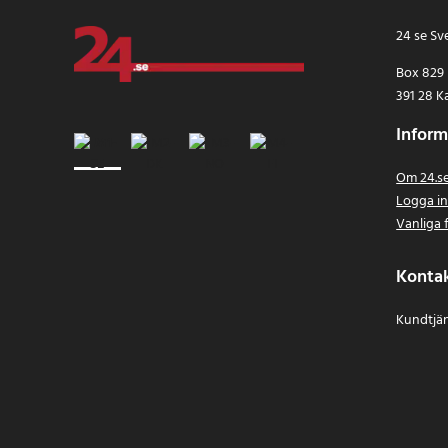
24 se Sv
Box 829
391 28 K
Inform
Om 24.s
Logga i
Vanliga 
Konta
Kundtjän