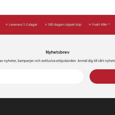
⭐ Leverans 1-2 dagar
⭐ 365 dagars öppet köp
⭐
Frakt 49kr *
Nyhetsbrev
del av nyheter, kampanjer och exklusiva erbjudanden Anmäl dig till vårt nyh