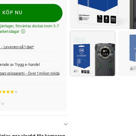
KÖP NU
 fjärrlager, förväntas skickas inom 5-7
arbetsdagar
s
- Leverans på 1 dag*
fierade av Trygg e-handel
gars prisgaranti - Över 1 miljon nöjda