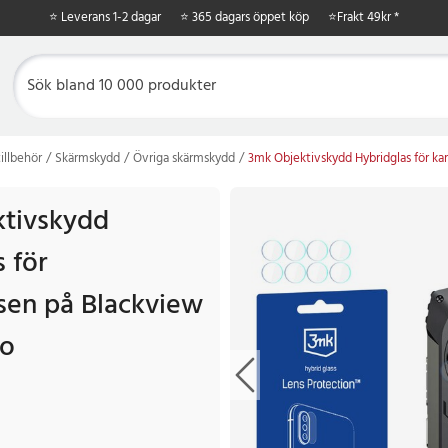
⭐ Leverans 1-2 dagar
⭐ 365 dagars öppet köp
⭐
Frakt 49kr *
illbehör
Skärmskydd
Övriga skärmskydd
3mk Objektivskydd Hybridglas för k
tivskydd
 för
sen på Blackview
ro