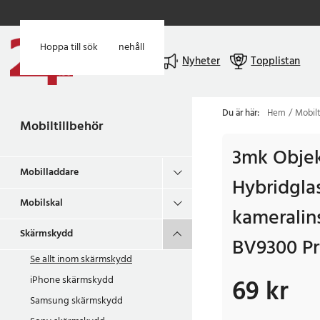
Hoppa till huvudinnehåll
Hoppa till sök
Meny
Nyheter
Topplistan
Du är här:
Hem
Mobilt
Mobiltillbehör
3mk Objek
Mobilladdare
Hybridglas
Mobilskal
kameralin
Skärmskydd
BV9300 P
Se allt inom
skärmskydd
iPhone skärmskydd
69 kr
Pris
:
69 kr
Samsung skärmskydd