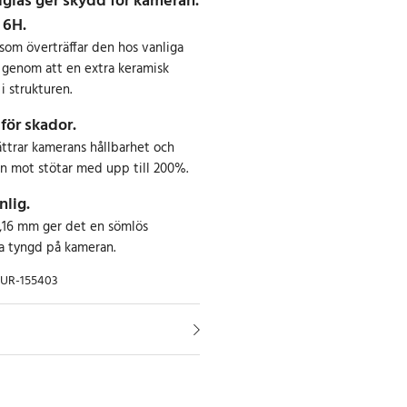
dglas ger skydd för kameran.
 6H.
som överträffar den hos vanliga
 genom att en extra keramisk
i strukturen.
för skador.
ättrar kamerans hållbarhet och
n mot stötar med upp till 200%.
lig.
,16 mm ger det en sömlös
a tyngd på kameran.
HUR-155403