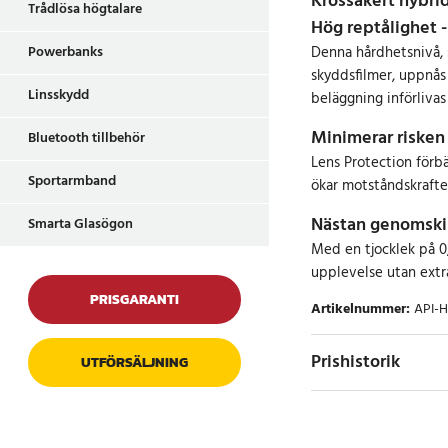
Krossäkert hybri
Trådlösa högtalare
Hög reptålighet -
Powerbanks
Denna hårdhetsnivå, 
skyddsfilmer, uppnås
Linsskydd
beläggning införlivas 
Minimerar risken 
Bluetooth tillbehör
Lens Protection förb
Sportarmband
ökar motståndskrafte
Nästan genomskin
Smarta Glasögon
Med en tjocklek på 0
upplevelse utan extr
PRISGARANTI
Artikelnummer
:
API-
Prishistorik
UTFÖRSÄLJNING