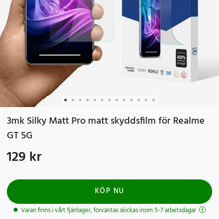
3mk Silky Matt Pro matt skyddsfilm för Realme
GT 5G
129 kr
Pris
:
129 kr
KÖP NU
Varan finns i vårt fjärrlager, förväntas skickas inom 5-7 arbetsdagar