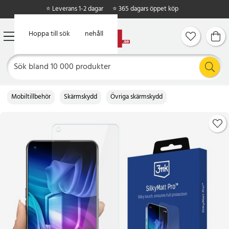
⭐ Leverans 1-2 dagar
⭐ 365 dagars öppet köp
Hoppa till huvudinnehåll
Hoppa till sök
Mobiltillbehör
Skärmskydd
Övriga skärmskydd