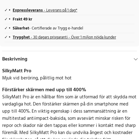
Expressleverans
- Leverans på 1 dag*
Frakt 49 kr
Säkerhet
- Certifierade av Trygg e-handel
Trygghet
- 30 dagars prisgaranti - Över 1 miljon nöjda kunder
Beskrivning
SilkyMatt Pro
Mjuk vid beröring, pålitlig mot hot
Förstärker skärmen med upp till 400%
SilkyMatt Pro är en hållbar film som är utformad för att skydda mot
vardagliga hot. Den förstärker skärmen på din smartphone med
upp till 400%. En viktig egenskap i dess sammansättning är en
multitestad antiimpact-baksida, som avsevärt minskar risken för
repor och skador när den tappas eller kommer i kontakt med sharp
föremål. Med SilkyMatt Pro kan du undvika ångest och kostnader