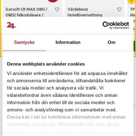
iCarsoft CR MAX OBD /
Värdebevis
TP
OBD2 felkodsläsare /
Hotellövernattning
Me
bildiagnosverktyg /
sö
diagnosverktyg för bil
AC
Nuvarande pris
3 698 kr
:
Pris
1 500 kr
:
1 500 kr
Nu
1 3
3 999 kr
3 698 kr
Tidigare pris
:
3 999 kr
1 3
I lager, levereras inom 1-2 vardagar
I lager, levereras inom 1-2 vardagar
Samtycke
Information
Om
Köp
Köp
Denna webbplats använder cookies
Senast besökta
Vi använder enhetsidentifierare för att anpassa innehållet
och annonserna till användarna, tillhandahålla funktioner
BÄSTSÄLJARE
för sociala medier och analysera vår trafik. Vi
vidarebefordrar även sådana identifierare och annan
information från din enhet till de sociala medier och
annons- och analysföretag som vi samarbetar med.
Dessa kan i sin tur kombinera informationen med annan
information som du har tillhandahållit eller som de har
samlat in när du har använt deras tjänster.