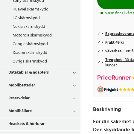
Sony skärmskydd
Huawei skärmskydd
Varan finns i vårt
LG skärmskydd
Nokia skärmskydd
Expressleveran
Motorola skärmskydd
Frakt 49 kr
Google skärmskydd
Säkerhet
- Certi
Xiaomi skärmskydd
Trygghet
- 30 da
Övriga skärmskydd
kunder
Datakablar & adapters
Mobilbatterier
Reservdelar
Beskrivning
Mobilhållare
För din säkerhet 
Headsets & hörlurar
Den skyddande fi