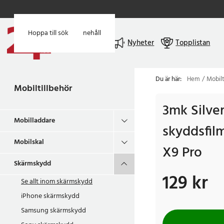
Hoppa till huvudinnehåll
Hoppa till sök
Meny
Nyheter
Topplistan
Du är här:
Hem
Mobilt
Mobiltillbehör
3mk Silve
Mobilladdare
skyddsfil
Mobilskal
X9 Pro
Skärmskydd
129 kr
Pris
:
129 kr
Se allt inom
skärmskydd
iPhone skärmskydd
Samsung skärmskydd