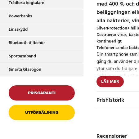
Trådlösa högtalare
med 400 % och d
beläggningen eli
Powerbanks
alla bakterier, v
SilverProtection+ hålle
Linsskydd
Destruerar virus, bakt
kontinuerligt
Bluetooth tillbehör
Telefoner samlar bakte
Din smartphone samlar
Sportarmband
gång du använder din
ytor som du tidigare h
Smarta Glasögon
ledstänger och rattar
LÄS MER
Det är anmärkningsvä
PRISGARANTI
upp till 300 gånger fl
Prishistorik
toalett.
UTFÖRSÄLJNING
I genomsnitt rör män
över 2 000 gånger per
mikroorganismer till 
Recensioner