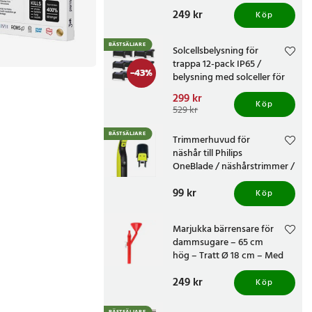
knivvässare med fasta
Pris
249 kr
:
249 kr
vinklar
Köp
BÄSTSÄLJARE
Solcellsbelysning för
trappa 12-pack IP65 /
-
43
%
belysning med solceller för
altan och staket /
Nuvarande pris
299 kr
:
trappbelysning
Köp
299 kr
Tidigare pris
:
529 kr
529 kr
BÄSTSÄLJARE
Trimmerhuvud för
näshår till Philips
OneBlade / näshårstrimmer /
nästrimmerhuvud
Pris
99 kr
:
99 kr
Köp
Marjukka bärrensare för
dammsugare – 65 cm
hög – Tratt Ø 18 cm – Med
två munstycken
Pris
249 kr
:
249 kr
Köp