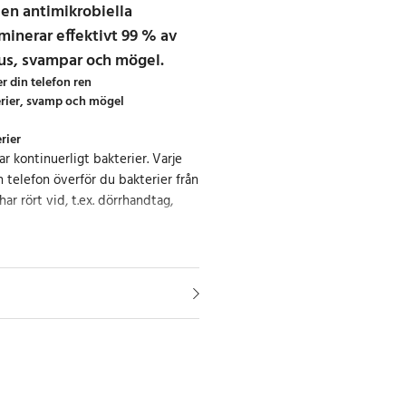
en antimikrobiella
minerar effektivt 99 % av
irus, svampar och mögel.
r din telefon ren
erier, svamp och mögel
rier
 kontinuerligt bakterier. Varje
 telefon överför du bakterier från
ar rört vid, t.ex. dörrhandtag,
.
rt att en mobilskärm kan hysa
er bakterier än en offentlig
niskor vid sin smartphone-skärm
 day, vilket kan överföra skadliga
den.