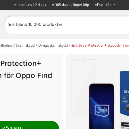
⭐ Leverans 1-2 dagar
⭐ 365 dagars öppet köp
⭐
Frakt 49kr *
illbehör
Skärmskydd
Övriga skärmskydd
3mk SilverProtection+ skyddsfilm fö
rProtection+
m för Oppo Find