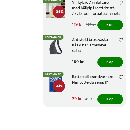
BÄSTSÄLJARE
Vinkylare / vinluftare
med hällpip i rostfritt stål
-
34
%
/ kyler och förbättrar vinets
smak
Nuvarande pris
119 kr
:
179 kr
Köp
119 kr
Tidigare pris
:
179 kr
BÄSTSÄLJARE
Antistöld bröstväska –
håll dina värdesaker
säkra
Pris
169 kr
:
169 kr
Köp
BÄSTSÄLJARE
Batteri till brandvarnare -
När bytte du senast?
-
41
%
Nuvarande pris
29 kr
:
49 kr
Köp
29 kr
Tidigare pris
:
49 kr