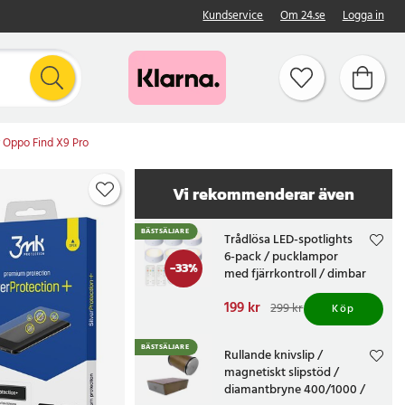
Kundservice
Om 24.se
Logga in
r Oppo Find X9 Pro
Vi rekommenderar även
BÄSTSÄLJARE
Trådlösa LED-spotlights
6-pack / pucklampor
-
33
%
med fjärrkontroll / dimbar
skåpbelysning
Nuvarande pris
199 kr
:
299 kr
Köp
199 kr
Tidigare pris
:
299 kr
BÄSTSÄLJARE
Rullande knivslip /
magnetiskt slipstöd /
diamantbryne 400/1000 /