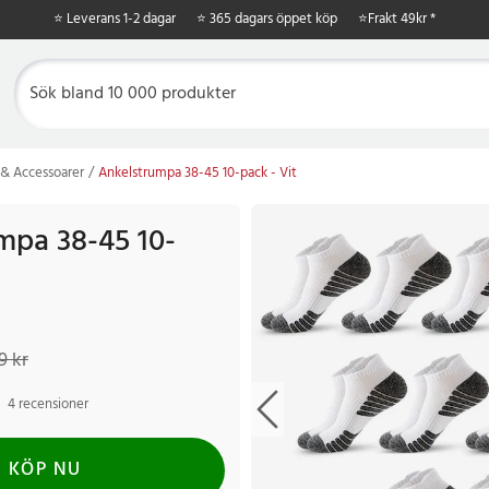
⭐ Leverans 1-2 dagar
⭐ 365 dagars öppet köp
⭐
Frakt 49kr *
& Accessoarer
Ankelstrumpa 38-45 10-pack - Vit
mpa 38-45 10-
kr
Tidigare pris
:
209 kr
9 kr
4 recensioner
KÖP NU