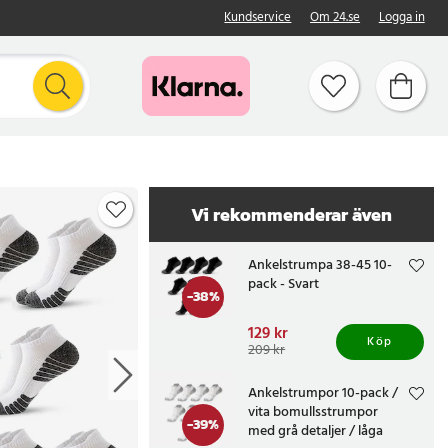
Kundservice
Om 24.se
Logga in
Vi rekommenderar även
Ankelstrumpa 38-45 10-
pack - Svart
-
38
%
Nuvarande pris
129 kr
:
Köp
129 kr
Tidigare pris
:
209 kr
209 kr
Ankelstrumpor 10-pack /
vita bomullsstrumpor
-
39
%
med grå detaljer / låga