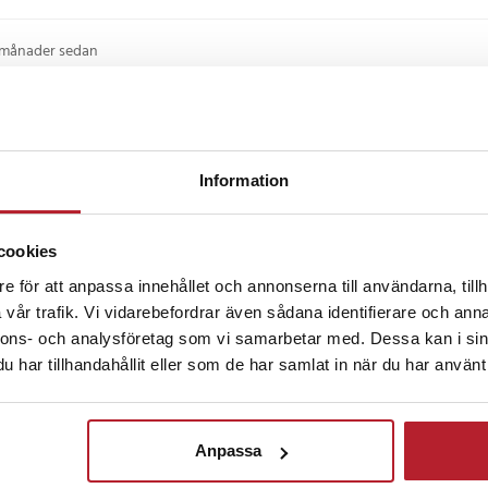
 månader sedan
 sköna strumpor. Mycket nöjd.
Information
•
8 månader sedan
cookies
e för att anpassa innehållet och annonserna till användarna, tillh
vår trafik. Vi vidarebefordrar även sådana identifierare och anna
nnons- och analysföretag som vi samarbetar med. Dessa kan i sin
ckså
har tillhandahållit eller som de har samlat in när du har använt 
PR
Anpassa