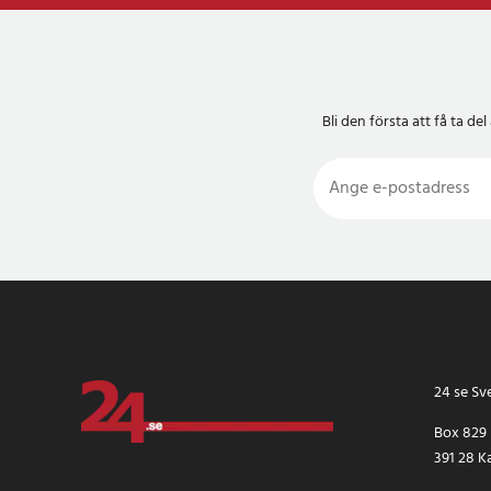
Bli den första att få ta 
24 se Sv
Box 829
391 28 K