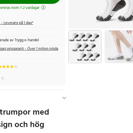
evereras inom 1-2 vardagar
s
- Leverans på 1 dag*
fierade av Trygg e-handel
gars prisgaranti - Över 1 miljon nöjda
lstrumpor med
sign och hög