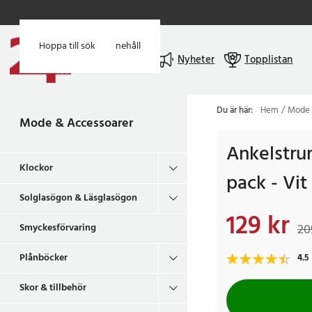
Hoppa till huvudinnehåll
Hoppa till sök
Meny
Nyheter
Topplistan
Du är här:
Hem
Mode 
Mode & Accessoarer
Ankelstru
Klockor
pack - Vit
Solglasögon & Läsglasögon
129 kr
Nuvarande pris
:
129 
Smyckesförvaring
20
Plånböcker
4.5
Skor & tillbehör