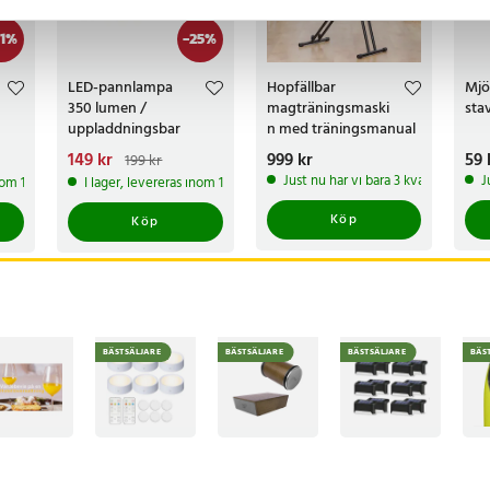
1
%
-
25
%
LED-pannlampa
Hopfällbar
Mjö
350 lumen /
magträningsmaski
sta
uppladdningsbar
n med träningsmanual
huvudlampa med
Nuvarande pris
149 kr
:
Pris
999 kr
:
999 kr
Pri
59 
199 kr
rörelsesensor / 230°
9 kr
149 kr
Tidigare pris
:
Just nu har vi bara 3 kvar av denna
J
inom 1-2 vardagar
I lager, levereras inom 1-2 vardagar
199 kr
bred ljusvinkel / USB-C
/ IPX4
Köp
Köp
BÄSTSÄLJARE
BÄSTSÄLJARE
BÄSTSÄLJARE
BÄS