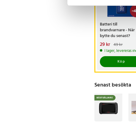
-
4
Batteri till
brandvarnare - När
bytte du senast?
Nuvarande pris
29 kr
:
49 kr
29 kr
Tidigare pris
:
4
I lager, levereras 
Köp
Senast besökta
BÄSTSÄLJARE