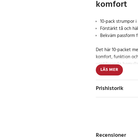
komfort
10-pack strumpor i
Förstärkt tå och häl
Bekväm passform f
Det här 10-packet m
komfort, funktion och
ventilerande bomull
LÄS MER
och håller fötterna t
användning.
Prishistorik
Med förstärkta partie
tuffare belastning oc
aktiviteter. Den spo
kontrasterande grå de
träning som för vard
Recensioner
Funktionella strum