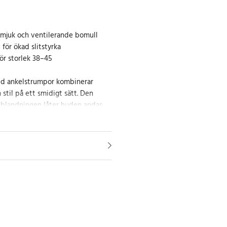
 mjuk och ventilerande bomull
 för ökad slitstyrka
ör storlek 38–45
ed ankelstrumpor kombinerar
 stil på ett smidigt sätt. Den
sblandningen låter huden andas
orra även under längre
r vid tå och häl klarar strumporna
h ger extra skydd vid intensiva
rtiga designen med vit bas och
taljer gör dem lika passande för
agsbruk.
por för aktiv livsstil