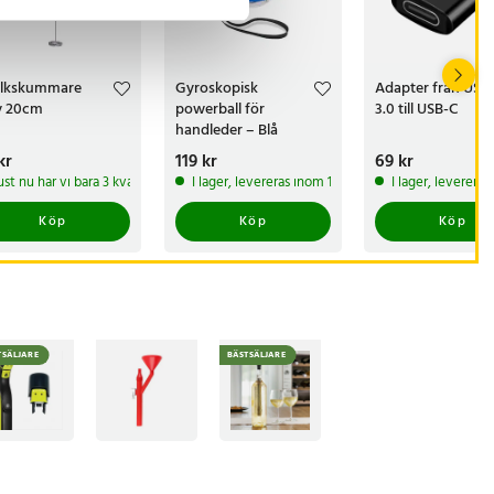
lkskummare
Gyroskopisk
Adapter från USB
v 20cm
powerball för
3.0 till USB-C
handleder – Blå
s
kr
:
59 kr
Pris
119 kr
:
119 kr
Pris
69 kr
:
69 kr
 produkt
ust nu har vi bara 3 kvar av denna produkt
I lager, levereras inom 1-2 vardagar
I lager, leverera
Köp
Köp
Köp
TSÄLJARE
BÄSTSÄLJARE