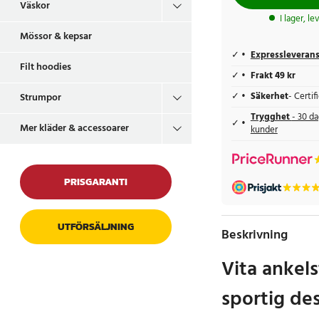
Väskor
I lager, l
Mössor & kepsar
Expressleveran
Filt hoodies
Frakt 49 kr
Säkerhet
- Certi
Strumpor
Trygghet
- 30 da
Mer kläder & accessoarer
kunder
PRISGARANTI
UTFÖRSÄLJNING
Beskrivning
Vita anke
sportig de