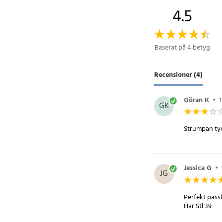
4.5
Ett tryggt val för di
ankelstrumpor med s
större storlekar.
Baserat på 4 betyg
Specifikation
Recensioner (4)
- Material: bomull
- Storlek: 38–45
- Antal: 10 par
Göran K
•
GK
- Färg: vit med grå de
Artikelnummer
:
12003
Strumpan tyck
Jessica G
•
JG
Perfekt pas
Har Stl 39