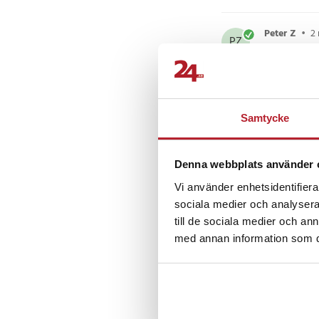
Peter Z
•
2
PZ
Jättebra och
Samtycke
Lemlem Y
LY
Denna webbplats använder 
Vi använder enhetsidentifierar
sociala medier och analysera 
till de sociala medier och a
Andra köpte o
med annan information som du 
BÄSTSÄLJARE