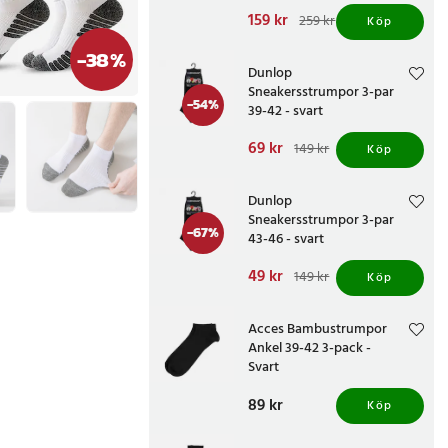
träningsstrumpor 40–45
Nuvarande pris
159 kr
:
259 kr
Köp
159 kr
Tidigare pris
:
259 kr
-
38
%
Dunlop
Sneakersstrumpor 3-par
-
54
%
39-42 - svart
Nuvarande pris
69 kr
:
149 kr
Köp
69 kr
Tidigare pris
:
149 kr
Dunlop
Sneakersstrumpor 3-par
-
67
%
43-46 - svart
Nuvarande pris
49 kr
:
149 kr
Köp
49 kr
Tidigare pris
:
149 kr
Acces Bambustrumpor
Ankel 39-42 3-pack -
Svart
Pris
89 kr
:
89 kr
Köp