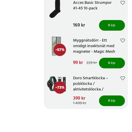
Acces Basic Strumpor
41-45 10-pack
Pris
169 kr
:
169 kr
Köp
Myggnätsdörr - Ett
smidigt insektsnät med
-
57
%
magneter - Magic Mesh
Nuvarande pris
99 kr
:
229 kr
Köp
99 kr
Tidigare pris
:
229 kr
Doro Smartklocka –
pulsklocka /
-
73
%
aktivitetsklocka /
hälsoklocka med pekskärm
Nuvarande pris
399 kr
:
för seniorer
Köp
399 kr
Tidigare pris
:
1 499 kr
1 499 kr