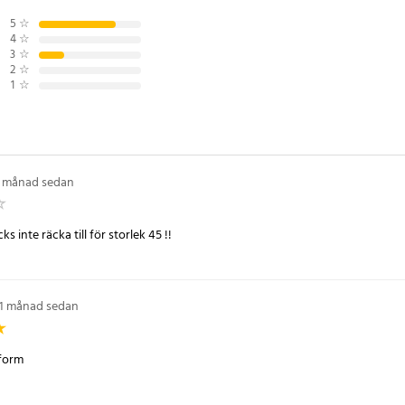
5
☆
g som söker hållbara och bekväma
4
☆
nygg design och bra passform för
3
☆
2
☆
1
☆
1 månad sedan
taljer
1
s inte räcka till för storlek 45 !!
1 månad sedan
sform