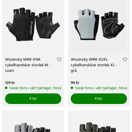
Wozinsky WRR-01M
Wozinsky WRR-02XL
cykelhandskar storlek M -
cykelhandskar storlek XL -
svart
grå
Pris
129 kr
:
129 kr
Pris
99 kr
:
99 kr
Varan finns i vårt fjärrlager, förväntas skickas inom 5-7 arbetsdagar
Varan finns i vårt fjärrlager, förvän
Köp
Köp