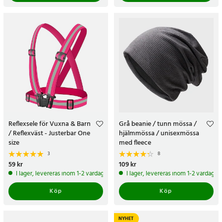
Reflexsele för Vuxna & Barn
Grå beanie / tunn mössa /
/ Reflexväst - Justerbar One
hjälmmössa / unisexmössa
size
med fleece
3
8
Pris
59 kr
:
59 kr
Pris
109 kr
:
109 kr
I lager, levereras inom 1-2 vardagar
I lager, levereras inom 1-2 vardagar
Köp
Köp
NYHET