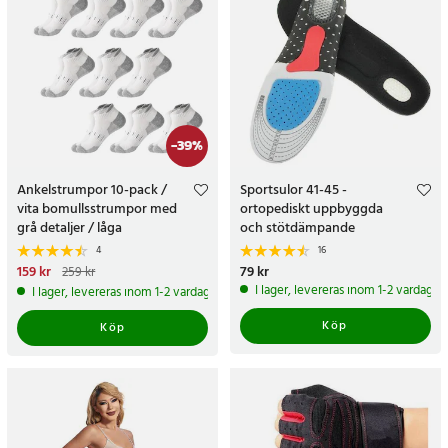
-
39
%
Ankelstrumpor 10-pack /
Sportsulor 41-45 -
vita bomullsstrumpor med
ortopediskt uppbyggda
grå detaljer / låga
och stötdämpande
träningsstrumpor 40–45
4
16
Nuvarande pris
159 kr
:
159 kr
Tidigare
Pris
79 kr
:
79 kr
259 kr
pris
:
259 kr
I lager, levereras inom 1-2 vardagar
I lager, levereras inom 1-2 vardagar
Köp
Köp