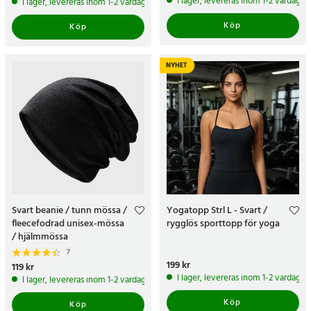
I lager, levereras inom 1-2 vardagar
I lager, levereras inom 1-2 vardagar
Köp
Köp
NYHET
Svart beanie / tunn mössa /
Yogatopp Strl L - Svart /
fleecefodrad unisex-mössa
rygglös sporttopp för yoga
/ hjälmmössa
7
Pris
199 kr
:
199 kr
Pris
119 kr
:
119 kr
I lager, levereras inom 1-2 vardagar
I lager, levereras inom 1-2 vardagar
Köp
Köp