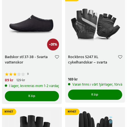
-
31
%
Badskor stl 37-38 - Svarta
Rockbros S247 XL
vattenskor
cykelhandskar – svarta
9
Pris
169 kr
:
169 kr
Nuvarande pris
89 kr
:
89 kr
Tidigare
129 kr
pris
:
129 kr
Varan finns i vårt fjärrlager, förvän
I lager, levereras inom 1-2 vardagar
Köp
Köp
NYHET
NYHET