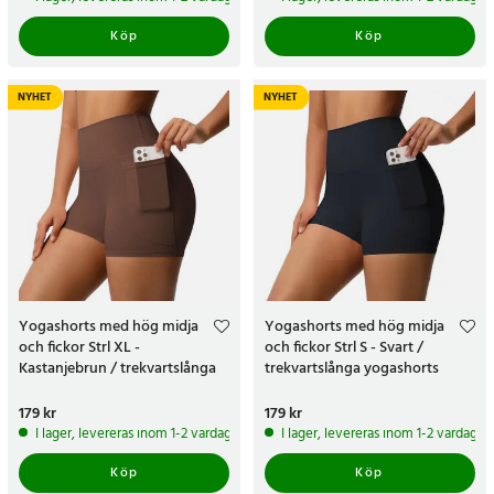
Köp
Köp
NYHET
NYHET
Yogashorts med hög midja
Yogashorts med hög midja
och fickor Strl XL -
och fickor Strl S - Svart /
Kastanjebrun / trekvartslånga
trekvartslånga yogashorts
yogashorts
Pris
179 kr
:
179 kr
Pris
179 kr
:
179 kr
I lager, levereras inom 1-2 vardagar
I lager, levereras inom 1-2 vardagar
Köp
Köp