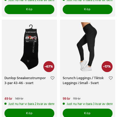
Just nu har vi bara 2 kvar av denna produkt
Just nu har vi bara 2 kvar av denna
Köp
Köp
-
67
%
-
17
%
Dunlop Sneakersstrumpor
Scrunch Leggings / Tiktok
3-par 43-46 - svart
Leggings i Small - Svart
Nuvarande pris
49 kr
:
49 kr
Tidigare
Nuvarande pris
99 kr
:
99 kr
Tidigare
149 kr
119 kr
pris
:
149 kr
pris
:
119 kr
Just nu har vi bara 2 kvar av denna produkt
Just nu har vi bara 3 kvar av denna
Köp
Köp