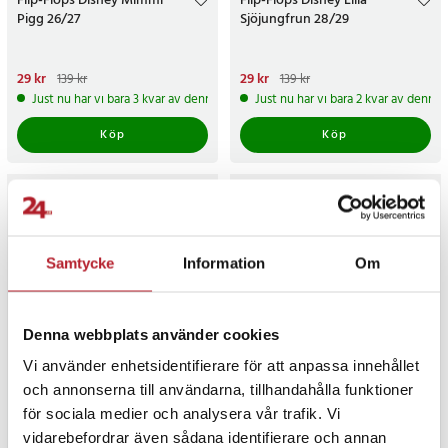
Flip-Flops Disney Mimmi
Flip-Flops Disney Lilla
Pigg 26/27
Sjöjungfrun 28/29
Nuvarande pris
29 kr
:
29 kr
Tidigare
Nuvarande pris
29 kr
:
29 kr
Tidigare
139 kr
139 kr
pris
:
139 kr
pris
:
139 kr
Just nu har vi bara 3 kvar av denna produkt
Just nu har vi bara 2 kvar av denna
Köp
Köp
Samtycke
Information
Om
Denna webbplats använder cookies
-
79
%
-
79
%
Vi använder enhetsidentifierare för att anpassa innehållet
och annonserna till användarna, tillhandahålla funktioner
Flip-Flops Batman 32/33
Flip-Flops Avengers 30/31
för sociala medier och analysera vår trafik. Vi
vidarebefordrar även sådana identifierare och annan