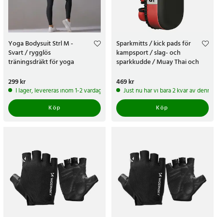
Yoga Bodysuit Strl M -
Sparkmitts / kick pads för
Svart / rygglös
kampsport / slag- och
träningsdräkt för yoga
sparkkudde / Muay Thai och
kickboxing - Svart/Röd/Vit
Pris
299 kr
:
299 kr
Pris
469 kr
:
469 kr
I lager, levereras inom 1-2 vardagar
Just nu har vi bara 2 kvar av denna
Köp
Köp