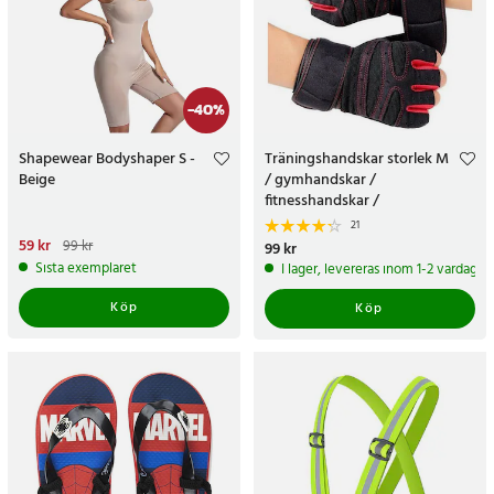
-
40
%
Shapewear Bodyshaper S -
Träningshandskar storlek M
Beige
/ gymhandskar /
fitnesshandskar /
träningshandskar med grepp
21
Nuvarande pris
59 kr
:
59 kr
Tidigare
99 kr
Pris
99 kr
:
99 kr
pris
:
99 kr
Sista exemplaret
I lager, levereras inom 1-2 vardagar
Köp
Köp