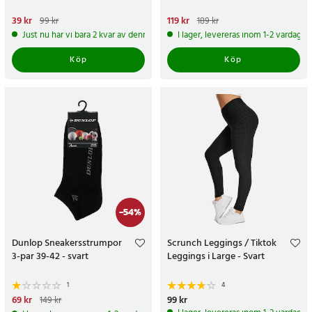
Nuvarande pris
39 kr
:
39 kr
Tidigare
Nuvarande pris
119 kr
:
119 kr
Tidigare
99 kr
189 kr
pris
:
99 kr
pris
:
189 kr
Just nu har vi bara 2 kvar av denna produkt
I lager, levereras inom 1-2 vardagar
Köp
Köp
-
54
%
Dunlop Sneakersstrumpor
Scrunch Leggings / Tiktok
3-par 39-42 - svart
Leggings i Large - Svart
1
4
Nuvarande pris
69 kr
:
69 kr
Tidigare
Pris
99 kr
:
99 kr
149 kr
pris
:
149 kr