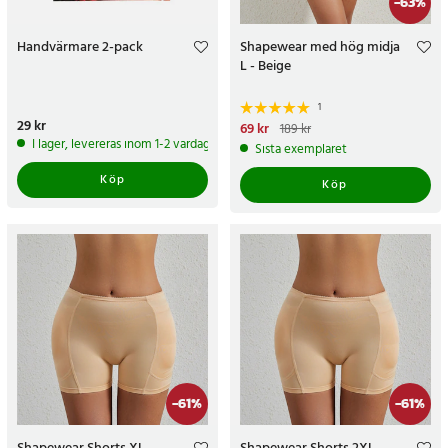
-
63
%
Handvärmare 2-pack
Shapewear med hög midja
L - Beige
1
Pris
29 kr
:
29 kr
Nuvarande pris
69 kr
:
69 kr
Tidigare
189 kr
pris
:
189 kr
I lager, levereras inom 1-2 vardagar
Sista exemplaret
Köp
Köp
-
61
%
-
61
%