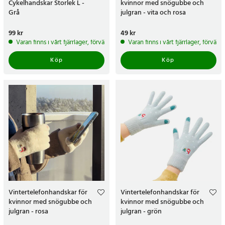
Cykelhandskar Storlek L -
kvinnor med snögubbe och
Grå
julgran - vita och rosa
Pris
99 kr
:
99 kr
Pris
49 kr
:
49 kr
Varan finns i vårt fjärrlager, förväntas skickas inom 5-7 arbetsdagar
Varan finns i vårt fjärrlager, förvän
Köp
Köp
Vintertelefonhandskar för
Vintertelefonhandskar för
kvinnor med snögubbe och
kvinnor med snögubbe och
julgran - rosa
julgran - grön