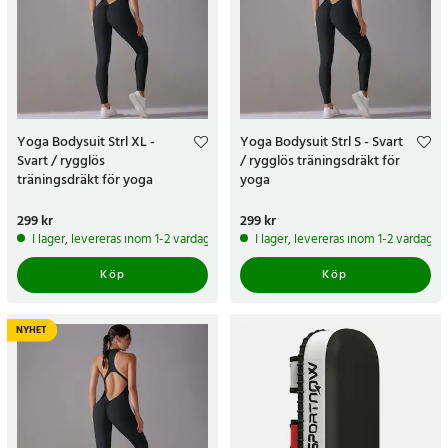
Yoga Bodysuit Strl XL -
Yoga Bodysuit Strl S - Svart
Svart / rygglös
/ rygglös träningsdräkt för
träningsdräkt för yoga
yoga
Pris
299 kr
:
299 kr
Pris
299 kr
:
299 kr
I lager, levereras inom 1-2 vardagar
I lager, levereras inom 1-2 vardagar
Köp
Köp
NYHET