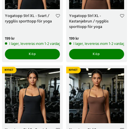
Yogatopp Strl XL - Svart /
Yogatopp Strl XL -
rygglös sporttopp för yoga
Kastanjebrun / rygglös
sporttopp för yoga
Pris
199 kr
:
199 kr
Pris
199 kr
:
199 kr
I lager, levereras inom 1-2 vardagar
I lager, levereras inom 1-2 vardagar
Köp
Köp
NYHET
NYHET