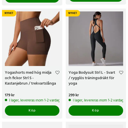
NYHET
NYHET
Yogashorts med hög midja
Yoga Bodysuit Strl L - Svart
och fickor Strl S -
/ rygglös träningsdräkt för
Kastanjebrun / trekvartslånga
yoga
yogashorts
Pris
179 kr
:
179 kr
Pris
299 kr
:
299 kr
I lager, levereras inom 1-2 vardagar
I lager, levereras inom 1-2 vardagar
Köp
Köp