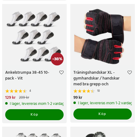
-
38
%
Ankelstrumpa 38-45 10-
Träningshandskar XL -
pack - Vit
gymhandskar / handskar
med bra grepp och
kardborreband
4
10
Nuvarande pris
129 kr
:
129 kr
Tidigare
Pris
99 kr
:
99 kr
209 kr
pris
:
209 kr
I lager, levereras inom 1-2 vardagar
I lager, levereras inom 1-2 vardagar
Köp
Köp