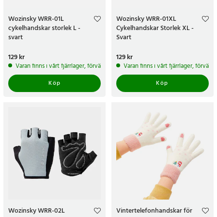
Wozinsky WRR-01L
Wozinsky WRR-01XL
cykelhandskar storlek L -
Cykelhandskar Storlek XL -
svart
Svart
Pris
129 kr
:
129 kr
Pris
129 kr
:
129 kr
Varan finns i vårt fjärrlager, förväntas skickas inom 5-7 arbetsdagar
Varan finns i vårt fjärrlager, förvän
Köp
Köp
Wozinsky WRR-02L
Vintertelefonhandskar för