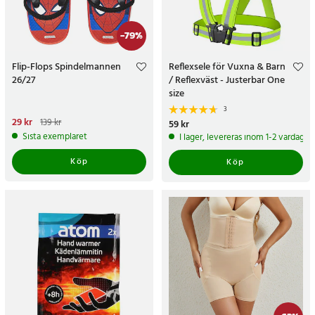
-
79
%
Flip-Flops Spindelmannen
Reflexsele för Vuxna & Barn
26/27
/ Reflexväst - Justerbar One
size
3
Nuvarande pris
29 kr
:
29 kr
Tidigare
139 kr
Pris
59 kr
:
59 kr
pris
:
139 kr
Sista exemplaret
I lager, levereras inom 1-2 vardagar
Köp
Köp