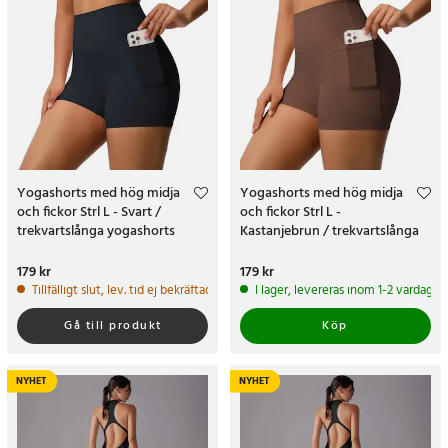
Yogashorts med hög midja
Yogashorts med hög midja
och fickor Strl L - Svart /
och fickor Strl L -
trekvartslånga yogashorts
Kastanjebrun / trekvartslånga
yogashorts
Pris
179 kr
:
179 kr
Pris
179 kr
:
179 kr
Tillfälligt slut, lev. tid ej bekräftad.
I lager, levereras inom 1-2 vardagar
Gå till produkt
Köp
NYHET
NYHET