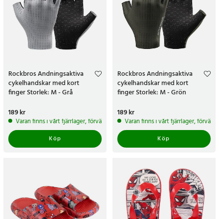
Rockbros Andningsaktiva
Rockbros Andningsaktiva
cykelhandskar med kort
cykelhandskar med kort
finger Storlek: M - Grå
finger Storlek: M - Grön
Pris
189 kr
:
189 kr
Pris
189 kr
:
189 kr
Varan finns i vårt fjärrlager, förväntas skickas inom 5-7 arbetsdagar
Varan finns i vårt fjärrlager, förvän
Köp
Köp