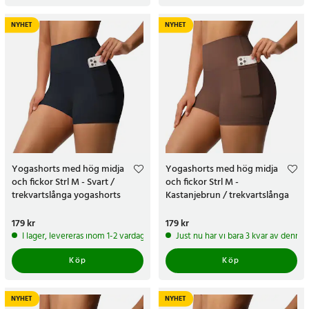
NYHET
NYHET
Yogashorts med hög midja
Yogashorts med hög midja
och fickor Strl M - Svart /
och fickor Strl M -
trekvartslånga yogashorts
Kastanjebrun / trekvartslånga
yogashorts
Pris
179 kr
:
179 kr
Pris
179 kr
:
179 kr
I lager, levereras inom 1-2 vardagar
Just nu har vi bara 3 kvar av denna
Köp
Köp
NYHET
NYHET