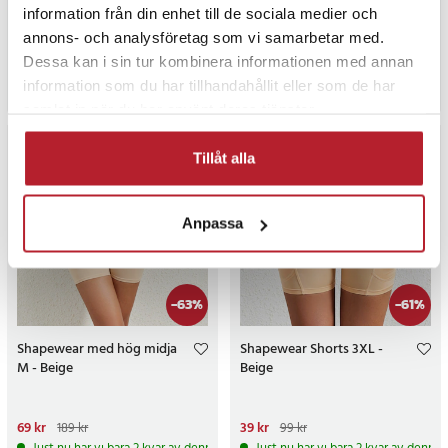
information från din enhet till de sociala medier och
Nuvarande pris
29 kr
:
29 kr
Tidigare
Nuvarande pris
29 kr
:
29 kr
Tidigare
139 kr
139 kr
annons- och analysföretag som vi samarbetar med.
pris
:
139 kr
pris
:
139 kr
I lager, levereras inom 1-2 vardagar
I lager, levereras inom 1-2 vardagar
Dessa kan i sin tur kombinera informationen med annan
Köp
Köp
information som du har tillhandahållit eller som de har
samlat in när du har använt deras tjänster.
Tillåt alla
Anpassa
-
63
%
-
61
%
Shapewear med hög midja
Shapewear Shorts 3XL -
M - Beige
Beige
Nuvarande pris
69 kr
:
69 kr
Tidigare
Nuvarande pris
39 kr
:
39 kr
Tidigare
189 kr
99 kr
pris
:
189 kr
pris
:
99 kr