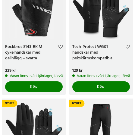
Rockbros S143-BK M
Tech-Protect WG01-
cykelhandskar med
handskar med
gelinlägg – svarta
pekskärmskompatibla
fingertoppar, storlek L – svarta
Pris
229 kr
:
229 kr
Pris
129 kr
:
129 kr
Varan finns i vårt fjärrlager, förväntas skickas inom 5-7 arbetsdagar
Varan finns i vårt fjärrlager, förvän
Köp
Köp
NYHET
NYHET