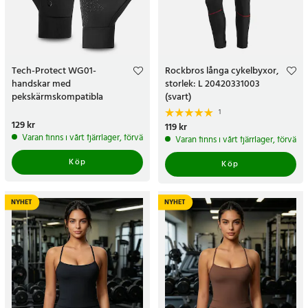
Tech-Protect WG01-
Rockbros långa cykelbyxor,
handskar med
storlek: L 20420331003
pekskärmskompatibla
(svart)
fingertoppar, storlek M – svarta
1
Pris
129 kr
:
129 kr
Pris
119 kr
:
119 kr
Varan finns i vårt fjärrlager, förväntas skickas inom 5-7 arbetsdagar
Varan finns i vårt fjärrlager, förvän
Köp
Köp
NYHET
NYHET