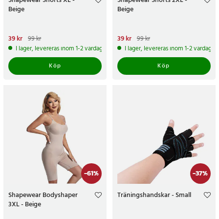
Shapewear Shorts XL -
Shapewear Shorts 2XL -
Beige
Beige
Nuvarande pris
39 kr
:
39 kr
Tidigare
Nuvarande pris
39 kr
:
39 kr
Tidigare
99 kr
99 kr
pris
:
99 kr
pris
:
99 kr
I lager, levereras inom 1-2 vardagar
I lager, levereras inom 1-2 vardagar
Köp
Köp
-
61
%
-
37
%
Shapewear Bodyshaper
Träningshandskar - Small
3XL - Beige