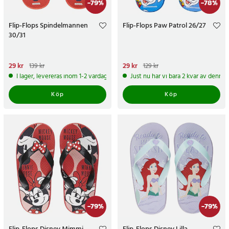
-
79
%
-
78
%
Flip-Flops Spindelmannen
Flip-Flops Paw Patrol 26/27
30/31
Nuvarande pris
29 kr
:
29 kr
Tidigare
Nuvarande pris
29 kr
:
29 kr
Tidigare
139 kr
129 kr
pris
:
139 kr
pris
:
129 kr
I lager, levereras inom 1-2 vardagar
Just nu har vi bara 2 kvar av denna
Köp
Köp
-
79
%
-
79
%