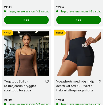
Pris
199 kr
:
199 kr
Pris
199 kr
:
199 kr
I lager, levereras inom 1-2 vardagar
I lager, levereras inom 1-2 vardagar
Köp
Köp
NYHET
NYHET
Yogatopp Strl L -
Yogashorts med hög midja
Kastanjebrun / rygglös
och fickor Strl XL - Svart /
sporttopp för yoga
trekvartslånga yogashorts
Pris
199 kr
:
199 kr
Pris
179 kr
:
179 kr
I lager, levereras inom 1-2 vardagar
I lager, levereras inom 1-2 vardagar