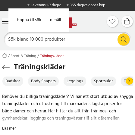
⭐ Leverans 1-2 dagar
⭐ 365 dagars öppet köp
Hoppa till huvudinnehåll
Hoppa till sök
Sport & Träning
Träningskläder
Träningskläder
Badskor
Body Shapers
Leggings
Sportsulor
Träni
Behöver du billiga träningskläder? Vi har ett stort utbud av snygga
träningskläder och utrustning till marknadens lägsta priser för
både damer och herrar. Här hittar du allt från tränings- och
gymhandskar, leggings och träningsvästar till allt däremellan.
Läs mer
När du handlar på 24.se får du prisgaranti, leverans inom 2-3 dagar