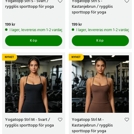
Yogatopp Strl S - Svart /
Yogatopp Strl S -
rygglös sporttopp för yoga
Kastanjebrun / rygglös
sporttopp för yoga
Pris
199 kr
:
199 kr
Pris
199 kr
:
199 kr
I lager, levereras inom 1-2 vardagar
I lager, levereras inom 1-2 vardagar
Köp
Köp
NYHET
NYHET
Yogatopp Strl M - Svart /
Yogatopp Strl M -
rygglös sporttopp för yoga
Kastanjebrun / rygglös
sporttopp för yoga