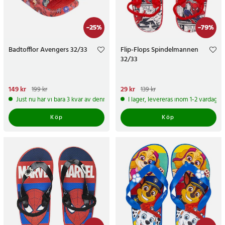
-
25
%
-
79
%
Badtofflor Avengers 32/33
Flip-Flops Spindelmannen
32/33
Nuvarande pris
149 kr
:
149 kr
Tidigare
Nuvarande pris
29 kr
:
29 kr
Tidigare
199 kr
139 kr
pris
:
199 kr
pris
:
139 kr
Just nu har vi bara 3 kvar av denna produkt
I lager, levereras inom 1-2 vardagar
Köp
Köp