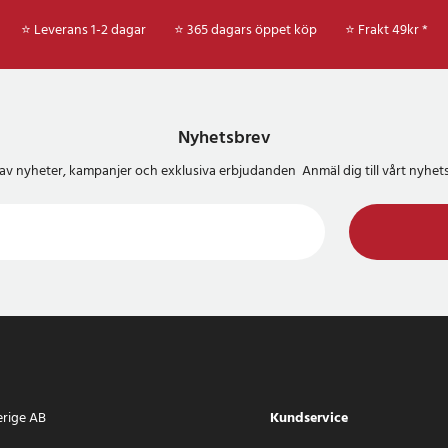
⭐ Leverans 1-2 dagar
⭐ 365 dagars öppet köp
⭐
Frakt 49kr *
Nyhetsbrev
del av nyheter, kampanjer och exklusiva erbjudanden Anmäl dig till vårt nyh
erige AB
Kundservice