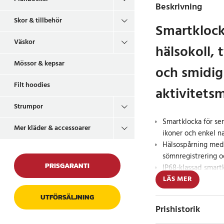
Beskrivning
Skor & tillbehör
Smartkloc
Väskor
hälsokoll, 
Mössor & kepsar
och smidig
Filt hoodies
aktivitets
Strumpor
Smartklocka för sen
Mer kläder & accessoarer
ikoner och enkel n
Hälsospårning med 
sömnregistrering 
PRISGARANTI
IP68-klassad smart
och upp till 8 daga
LÄS MER
UTFÖRSÄLJNING
Doro Watch är en lät
Prishistorik
som kombinerar tydli