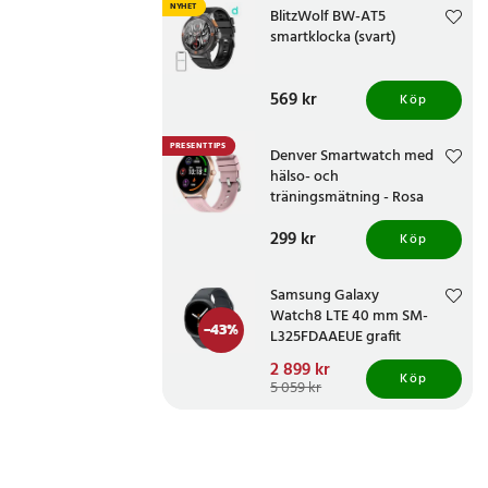
NYHET
BlitzWolf BW-AT5
smartklocka (svart)
Pris
569 kr
:
569 kr
Köp
PRESENTTIPS
Denver Smartwatch med
hälso- och
träningsmätning - Rosa
Pris
299 kr
:
299 kr
Köp
Samsung Galaxy
Watch8 LTE 40 mm SM-
-
43
%
L325FDAAEUE grafit
Nuvarande pris
2 899 kr
:
Köp
2 899 kr
Tidigare pris
:
5 059 kr
5 059 kr