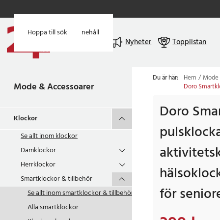
Hoppa till huvudinnehåll
Hoppa till sök
Meny
Nyheter
Topplistan
Du är här:
Hem
Mode 
Mode & Accessoarer
Doro Smartklo
Doro Smar
Klockor
pulsklocka
Se allt inom
klockor
aktivitets
Damklockor
Herrklockor
hälsokloc
Smartklockor & tillbehör
för senior
Se allt inom
smartklockor & tillbehör
Alla smartklockor
Nuvarande pris
:
399