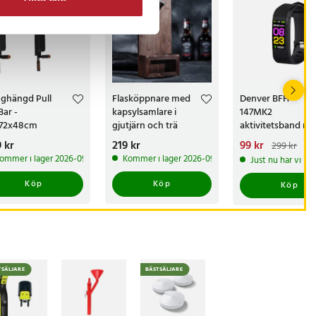
ghängd Pull
Flasköppnare med
Denver BFH-
Bar -
kapsylsamlare i
147MK2
72x48cm
gjutjärn och trä
aktivitetsband m
pulsmätare och
s
 kr
:
899 kr
Pris
219 kr
:
219 kr
Nuvarande pris
99 kr
:
299 kr
färgdisplay - Svar
99 kr
Tidigare pris
ommer i lager 2026-09-11
Kommer i lager 2026-09-18
Just nu har vi ba
299 kr
Köp
Köp
Köp
TSÄLJARE
BÄSTSÄLJARE