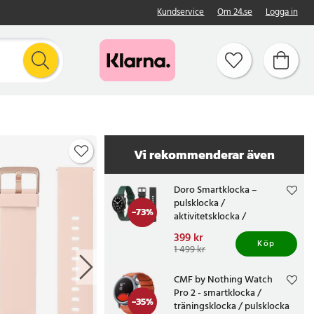
Kundservice
Om 24.se
Logga in
Vi rekommenderar även
Doro Smartklocka –
pulsklocka /
-
73
%
aktivitetsklocka /
hälsoklocka med pekskärm
Nuvarande pris
399 kr
:
för seniorer
Köp
399 kr
Tidigare pris
:
1 499 kr
1 499 kr
CMF by Nothing Watch
Pro 2 - smartklocka /
-
35
%
träningsklocka / pulsklocka