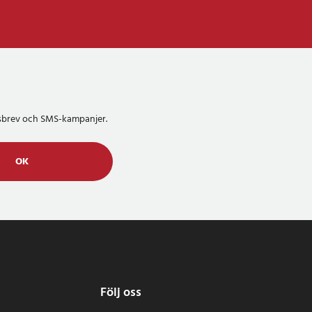
etsbrev och SMS-kampanjer.
OK
Följ oss