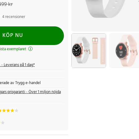
499 kr
4 recensioner
KÖP NU
ista exemplaret
s
- Leverans på 1 dag*
fierade av Trygg e-handel
gars prisgaranti - Över 1 miljon nöjda