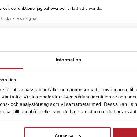
,5 meter i upp till en timme. Den
precis de funktioner jag behöver och är lätt att använda.
 användning hela dagen, även i
r som handtvätt eller lättare
 danska
•
Visa original
an laddas enkelt i den
sstationen och blir fulladdad på
 månader sedan
.
esent, så jag kan inte säga så mycket just nu. Men hon var glad över den.
tryggare och enklare vardag
Information
 danska
•
Visa original
opplas med en kompatibel Doro-
3 veckor sedan
även användas tillsammans med
cookies
ket gör det möjligt att snabbt
ga om du behöver hjälp. I
e för att anpassa innehållet och annonserna till användarna, tillh
dessutom två armband i olika
vår trafik. Vi vidarebefordrar även sådana identifierare och anna
lt kan variera utseendet efter stil
nnons- och analysföretag som vi samarbetar med. Dessa kan i sin
har tillhandahållit eller som de har samlat in när du har använt 
ckså
TOS
Anpassa