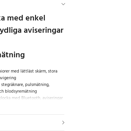
ka med enkel
tydliga aviseringar
mätning
iorer med lättläst skärm, stora
avigering
stegräknare, pulsmätning,
och blodsyremätning
klocka med Bluetooth, aviseringar
rs batteritid
tanvänd smartklocka för seniorer
g design med praktiska