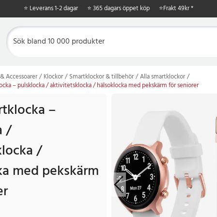
⭐ Leverans 1-2 dagar
⭐ 365 dagars öppet köp
⭐
Frakt 49kr *
& Accessoarer
Klockor
Smartklockor & tillbehör
Alla smartklockor
cka – pulsklocka / aktivitetsklocka / hälsoklocka med pekskärm för seniorer
tklocka –
 /
klocka /
ka med pekskärm
er
 kr
Tidigare pris
:
1 499 kr