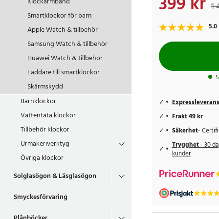
399 kr
Klockarmband
1 
Smartklockor för barn
5.0
Apple Watch & tillbehör
Samsung Watch & tillbehör
Huawei Watch & tillbehör
Laddare till smartklockor
S
Skärmskydd
Barnklockor
Expressleveran
Vattentäta klockor
Frakt 49 kr
Tillbehör klockor
Säkerhet
- Certi
Urmakeriverktyg
Trygghet
- 30 da
kunder
Övriga klockor
Solglasögon & Läsglasögon
Smyckesförvaring
Plånböcker