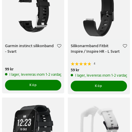
Garmin instinct silikonband
Silikonarmband Fitbit
- Svart
Inspire / Inspire HR - L Svart
4
Pris
99 kr
:
99 kr
Pris
59 kr
:
59 kr
I lager, levereras inom 1-2 vardagar
I lager, levereras inom 1-2 vardagar
Köp
Köp