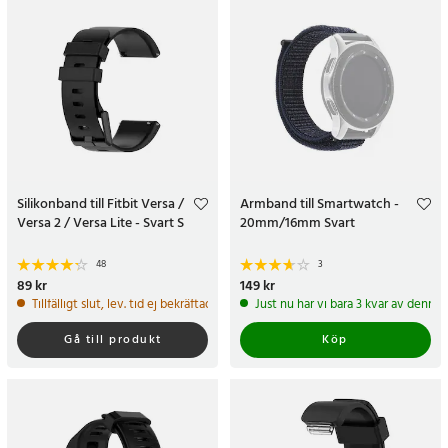
Silikonband till Fitbit Versa /
Armband till Smartwatch -
Versa 2 / Versa Lite - Svart S
20mm/16mm Svart
48
3
Pris
89 kr
:
89 kr
Pris
149 kr
:
149 kr
Tillfälligt slut, lev. tid ej bekräftad.
Just nu har vi bara 3 kvar av denna
Gå till produkt
Köp