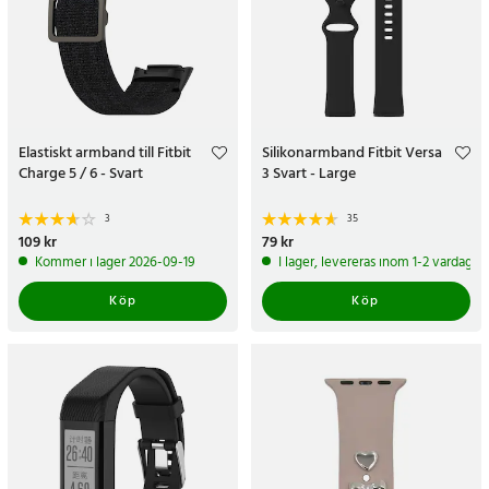
Elastiskt armband till Fitbit
Silikonarmband Fitbit Versa
Charge 5 / 6 - Svart
3 Svart - Large
3
35
Pris
109 kr
:
109 kr
Pris
79 kr
:
79 kr
Kommer i lager 2026-09-19
I lager, levereras inom 1-2 vardagar
Köp
Köp