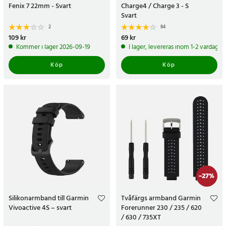
Fenix 7 22mm - Svart
Charge4 / Charge 3 - S
Svart
2
84
Pris
109 kr
:
109 kr
Pris
69 kr
:
69 kr
Kommer i lager 2026-09-19
I lager, levereras inom 1-2 vardagar
Köp
Köp
-
27
%
Silikonarmband till Garmin
Tvåfärgs armband Garmin
Vivoactive 4S – svart
Forerunner 230 / 235 / 620
/ 630 / 735XT