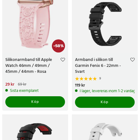
-
58
%
Silikonarmband till Apple
Armband i silikon till
Watch 46mm / 49mm /
Garmin Fenix 6 - 22mm -
45mm / 44mm - Rosa
Svart
9
Nuvarande pris
29 kr
:
29 kr
Tidigare
69 kr
Pris
119 kr
:
119 kr
pris
:
69 kr
Sista exemplaret
I lager, levereras inom 1-2 vardagar
Köp
Köp