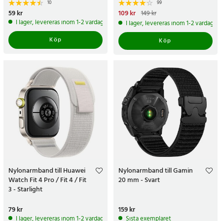
10
99
Pris
59 kr
:
59 kr
Nuvarande pris
109 kr
:
109 kr
Tidigare
149 kr
pris
:
149 kr
I lager, levereras inom 1-2 vardagar
I lager, levereras inom 1-2 vardagar
Köp
Köp
Nylonarmband till Huawei
Nylonarmband till Gamin
Watch Fit 4 Pro / Fit 4 / Fit
20 mm - Svart
3 - Starlight
Pris
79 kr
:
79 kr
Pris
159 kr
:
159 kr
I lager, levereras inom 1-2 vardagar
Sista exemplaret