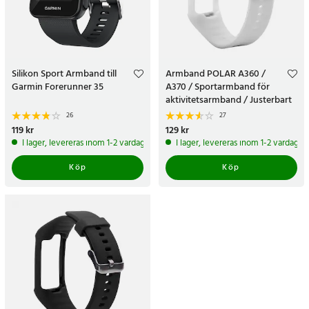
Silikon Sport Armband till
Armband POLAR A360 /
Garmin Forerunner 35
A370 / Sportarmband för
aktivitetsarmband / Justerbart
ersättningsarmband
26
27
Pris
119 kr
:
119 kr
Pris
129 kr
:
129 kr
I lager, levereras inom 1-2 vardagar
I lager, levereras inom 1-2 vardagar
Köp
Köp