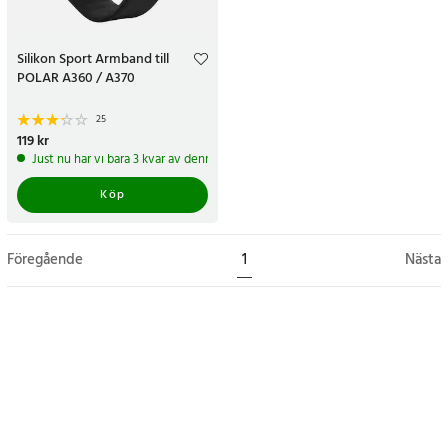
Silikon Sport Armband till
POLAR A360 / A370
25
Pris
119 kr
:
119 kr
Just nu har vi bara 3 kvar av denna produkt
Köp
Föregående
1
Nästa