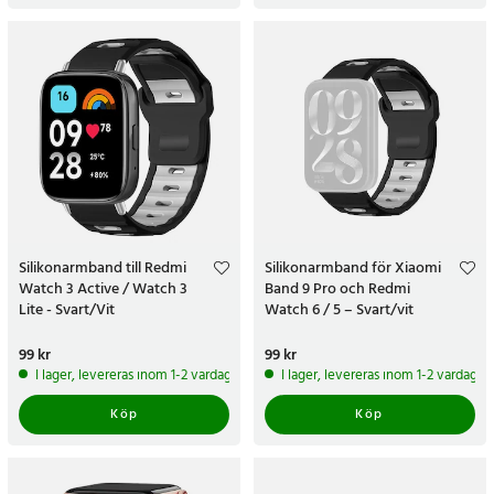
Silikonarmband till Redmi
Silikonarmband för Xiaomi
Watch 3 Active / Watch 3
Band 9 Pro och Redmi
Lite - Svart/Vit
Watch 6 / 5 – Svart/vit
Pris
99 kr
:
99 kr
Pris
99 kr
:
99 kr
I lager, levereras inom 1-2 vardagar
I lager, levereras inom 1-2 vardagar
Köp
Köp