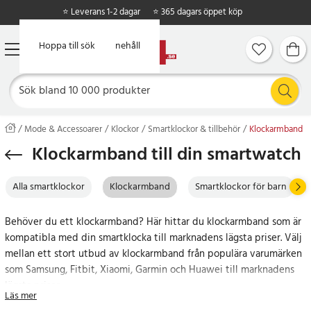
⭐ Leverans 1-2 dagar
⭐ 365 dagars öppet köp
Hoppa till huvudinnehåll
Hoppa till sök
Mode & Accessoarer
Klockor
Smartklockor & tillbehör
Klockarmband
Klockarmband till din smartwatch
Alla smartklockor
Klockarmband
Smartklockor för barn
Behöver du ett klockarmband? Här hittar du klockarmband som är
kompatibla med din smartklocka till marknadens lägsta priser. Välj
mellan ett stort utbud av klockarmband från populära varumärken
som Samsung, Fitbit, Xiaomi, Garmin och Huawei till marknadens
lägsta priser.
Läs mer