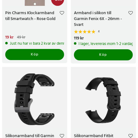
Pin Charms Klockarmband
Armband i silikon till
till Smartwatch - Rose Gold
Garmin Fenix 6X - 26mm -
Svart
4
Nuvarande pris
19 kr
:
19 kr
Tidigare
49 kr
Pris
119 kr
:
119 kr
pris
:
49 kr
Just nu har vi bara 2 kvar av denna produkt
I lager, levereras inom 1-2 vardagar
Köp
Köp
Silikonarmband till Garmin
Silikonarmband Fitbit