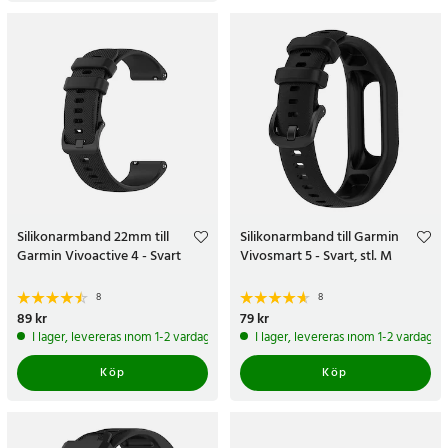
24 h med expressfrakt. Beställ ett klockband idag!
Silikonarmband 22mm till
Silikonarmband till Garmin
Garmin Vivoactive 4 - Svart
Vivosmart 5 - Svart, stl. M
8
8
Pris
89 kr
:
89 kr
Pris
79 kr
:
79 kr
I lager, levereras inom 1-2 vardagar
I lager, levereras inom 1-2 vardagar
Köp
Köp