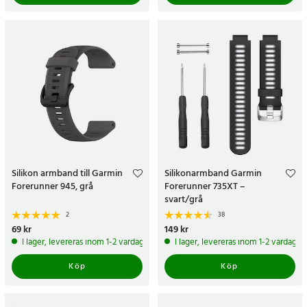
Silikon armband till Garmin
Silikonarmband Garmin
Forerunner 945, grå
Forerunner 735XT –
svart/grå
2
38
Pris
69 kr
:
69 kr
Pris
149 kr
:
149 kr
I lager, levereras inom 1-2 vardagar
I lager, levereras inom 1-2 vardagar
Köp
Köp