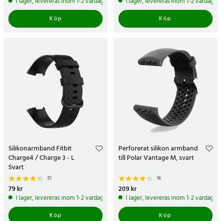
I lager, levereras inom 1-2 vardagar
I lager, levereras inom 1-2 vardagar
Köp
Köp
Silikonarmband Fitbit
Perforerat silikon armband
Charge4 / Charge 3 - L
till Polar Vantage M, svart
Svart
51
16
Pris
79 kr
:
79 kr
Pris
209 kr
:
209 kr
I lager, levereras inom 1-2 vardagar
I lager, levereras inom 1-2 vardagar
Köp
Köp