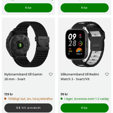
Köp
Köp
Nylonarmband till Gamin
Silikonarmband till Redmi
26 mm - Svart
Watch 3 - Svart/Vit
Pris
159 kr
:
159 kr
Pris
99 kr
:
99 kr
Tillfälligt slut, lev. tid ej bekräftad.
I lager, levereras inom 1-2 vardagar
Gå till produkt
Köp