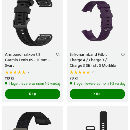
Armband i silikon till
Silikonarmband Fitbit
Garmin Fenix 6S - 20mm -
Charge 4 / Charge 3 /
Svart
Charge 3 SE - stl. S Mörklila
2
7
Pris
119 kr
:
119 kr
Pris
79 kr
:
79 kr
I lager, levereras inom 1-2 vardagar
I lager, levereras inom 1-2 vardagar
Köp
Köp