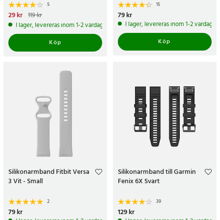
5
15
Nuvarande pris
29 kr
:
29 kr
Tidigare
Pris
79 kr
:
79 kr
119 kr
pris
:
119 kr
I lager, levereras inom 1-2 vardagar
I lager, levereras inom 1-2 vardagar
Köp
Köp
Silikonarmband Fitbit Versa
Silikonarmband till Garmin
3 Vit - Small
Fenix 6X Svart
2
39
Pris
79 kr
:
79 kr
Pris
129 kr
:
129 kr