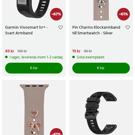
-
67
%
-
61
%
Garmin Vivosmart hr+ -
Pin Charms Klockarmband
Svart Armband
till Smartwatch - Silver
Nuvarande pris
49 kr
:
49 kr
Tidigare
Nuvarande pris
19 kr
:
19 kr
Tidigare
149 kr
49 kr
pris
:
149 kr
pris
:
49 kr
I lager, levereras inom 1-2 vardagar
Sista exemplaret
Köp
Köp
-
61
%