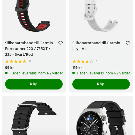
Silikonarmband till Garmin
Silikonarmband till Garmin
Forerunner 220 / 735XT /
Lily - Vit
235 - Svart/Röd
8
6
Pris
99 kr
:
99 kr
Pris
119 kr
:
119 kr
I lager, levereras inom 1-2 vardagar
I lager, levereras inom 1-2 vardagar
Köp
Köp