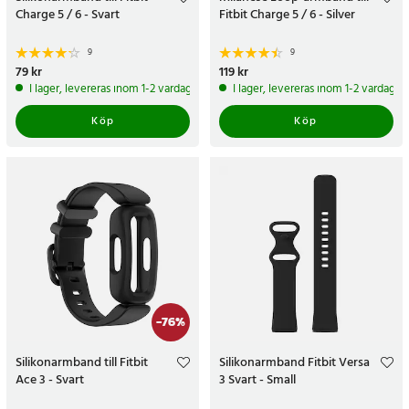
Charge 5 / 6 - Svart
Fitbit Charge 5 / 6 - Silver
9
9
Pris
79 kr
:
79 kr
Pris
119 kr
:
119 kr
I lager, levereras inom 1-2 vardagar
I lager, levereras inom 1-2 vardagar
Köp
Köp
-
76
%
Silikonarmband till Fitbit
Silikonarmband Fitbit Versa
Ace 3 - Svart
3 Svart - Small