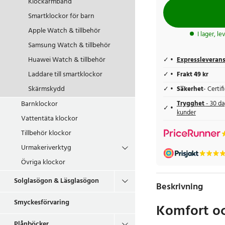
Klockarmband
Smartklockor för barn
Apple Watch & tillbehör
I lager, l
Samsung Watch & tillbehör
Huawei Watch & tillbehör
Expressleveran
Laddare till smartklockor
Frakt 49 kr
Skärmskydd
Säkerhet
- Certi
Barnklockor
Trygghet
- 30 da
kunder
Vattentäta klockor
Tillbehör klockor
Urmakeriverktyg
Övriga klockor
Solglasögon & Läsglasögon
Beskrivning
Smyckesförvaring
Komfort oc
Plånböcker