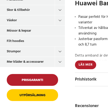
Huawei Ban
Skor & tillbehör
Passar perfekt för
Väskor
varianter
Tillverkat av hållb
Mössor & kepsar
användning
Justerbar passform
Filt hoodies
och 8,7 tum
Strumpor
Detta armband är det 
ha både komfort och 
Mer kläder & accessoarer
LÄS MER
8 eller 9. Det är till
material, som ger en
samtidigt är extremt 
Prishistorik
PRISGARANTI
justerbart, vilket gör
handledsstorlekar, frå
färgen ger en elegant
UTFÖRSÄLJNING
alla tillfällen.
Recensioner