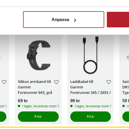
censioner
Anpassa
ckså
Silikon armband till
Laddkabel till
Sam
Garmin
Garmin
DR1
-
Forerunner 945, grå
Forerunner 265 / 265S /
Typ
965
Pris
69 kr
:
69 kr
Pris
99 kr
:
99 kr
Pri
59 
inom 1-2 vardagar
I lager, levereras inom 1-2 vardagar
I lager, levereras inom 1-2 vardagar
I
Köp
Köp