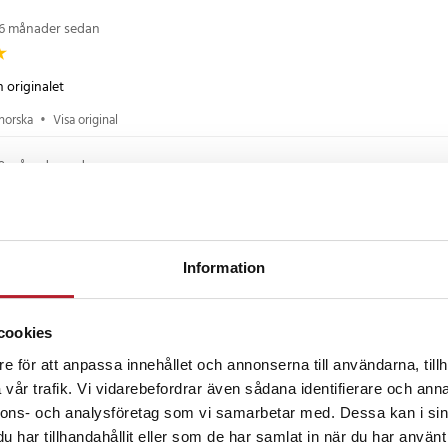
6 månader sedan
 originalet
norska
•
Visa original
9 månader sedan
t armband från en annan plats för sex månader sedan, spikarna gick sönder.
Information
finska
•
Visa original
10 månader sedan
cookies
e för att anpassa innehållet och annonserna till användarna, tillh
r originalbandet (som röktes)!
vår trafik. Vi vidarebefordrar även sådana identifierare och anna
norska
•
Visa original
nnons- och analysföretag som vi samarbetar med. Dessa kan i sin
har tillhandahållit eller som de har samlat in när du har använt 