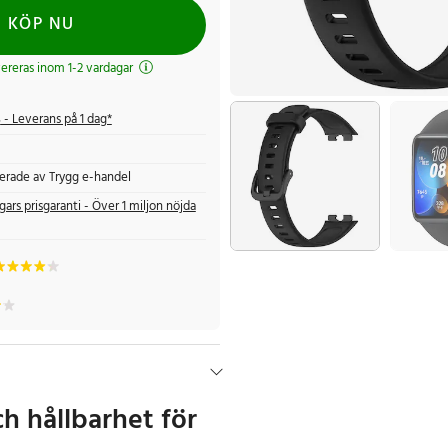
KÖP NU
evereras inom 1-2 vardagar
s
- Leverans på 1 dag*
fierade av Trygg e-handel
gars prisgaranti - Över 1 miljon nöjda
h hållbarhet för