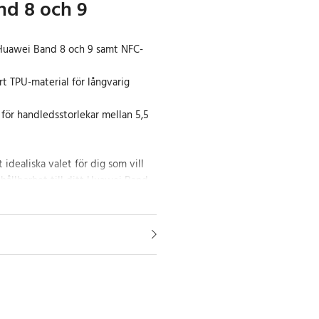
d 8 och 9
 Huawei Band 8 och 9 samt NFC-
art TPU-material för långvarig
 för handledsstorlekar mellan 5,5
idealiska valet för dig som vill
hållbarhet till ditt Huawei Band
verkat av högkvalitativt TPU-
 mjuk känsla mot huden och
slitstarkt. Armbandet är också
 att det passar olika
n 5,5 till 8,7 tum. Den svarta
 och tidlös look som passar till