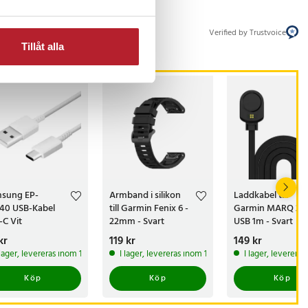
Verified by Trustvoice
Tillåt alla
sung EP-
Armband i silikon
Laddkabel till
40 USB-Kabel
till Garmin Fenix 6 -
Garmin MARQ 2 -
-C Vit
22mm - Svart
USB 1m - Svart
s
kr
:
59 kr
Pris
119 kr
:
119 kr
Pris
149 kr
:
149 kr
 lager, levereras inom 1-2 vardagar
I lager, levereras inom 1-2 vardagar
I lager, leverera
Köp
Köp
Köp