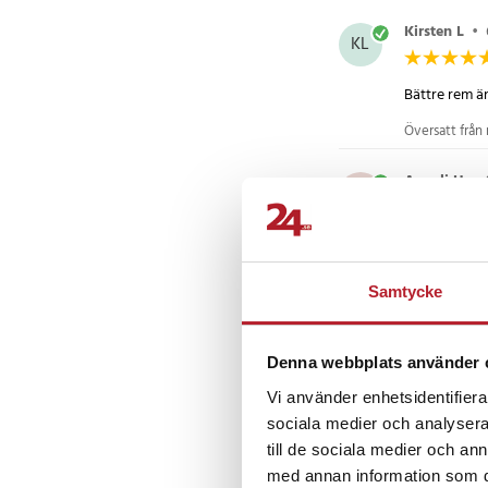
Kirsten L
•
KL
Bättre rem än
Översatt från 
Anneli H
•
AH
Jag köpte et
håller länge.
Samtycke
Översatt från 
Roald D
•
RD
Denna webbplats använder 
Vi använder enhetsidentifierar
Det motsvara
sociala medier och analysera 
Översatt från 
till de sociala medier och a
med annan information som du 