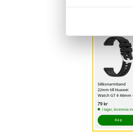
Visa fler re
Andra köpte o
Silikonarmband
22mm till Huawei
Watch GT 4 46mm 
Svart
Pris
79 kr
:
79 kr
I lager, levereras 
Köp