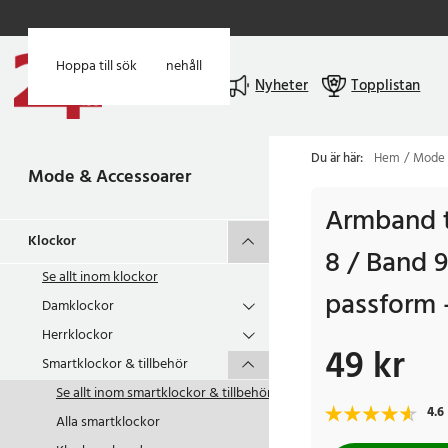
Hoppa till huvudinnehåll
Hoppa till sök
Meny
Nyheter
Topplistan
Du är här:
Hem
Mode 
Mode & Accessoarer
Armband t
Klockor
8 / Band 
Se allt inom
klockor
passform -
Damklockor
Herrklockor
49 kr
Pris
:
49 kr
Smartklockor & tillbehör
Se allt inom
smartklockor & tillbehör
4.6
Alla smartklockor