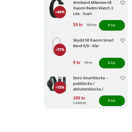
Armband Milanese till
Xiaomi Redmi Watch 3
-
46
%
Lite - Svart
Nuvarande pris
59 kr
:
109 kr
Köp
59 kr
Tidigare pris
:
109 kr
Skydd till Xiaomi Smart
Band 9/9 - Klar
-
77
%
Nuvarande pris
9 kr
:
9 kr
Tidigare
39 kr
Köp
pris
:
39 kr
Doro Smartklocka –
pulsklocka /
-
73
%
aktivitetsklocka /
hälsoklocka med pekskärm
Nuvarande pris
399 kr
:
för seniorer
Köp
399 kr
Tidigare pris
:
1 499 kr
1 499 kr