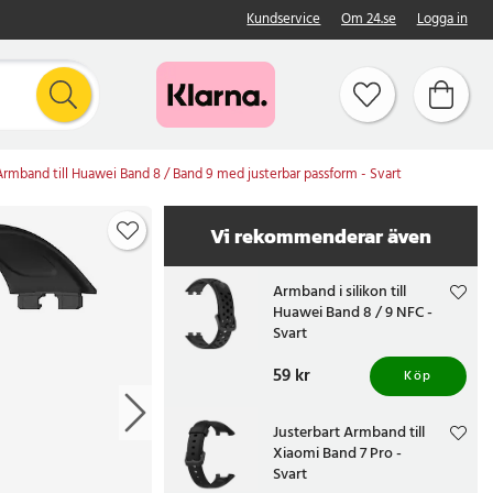
Kundservice
Om 24.se
Logga in
Armband till Huawei Band 8 / Band 9 med justerbar passform - Svart
Vi rekommenderar även
Armband i silikon till
Huawei Band 8 / 9 NFC -
Svart
Pris
59 kr
:
59 kr
Köp
Justerbart Armband till
Xiaomi Band 7 Pro -
Svart