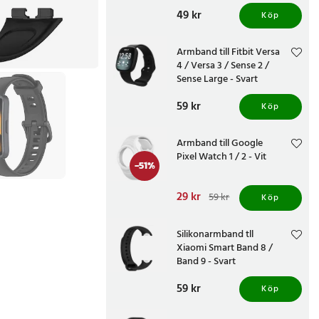
Pris
49 kr
:
49 kr
Köp
Armband till Fitbit Versa
4 / Versa 3 / Sense 2 /
Sense Large - Svart
Pris
59 kr
:
59 kr
Köp
Armband till Google
Pixel Watch 1 / 2 - Vit
-
51
%
Nuvarande pris
29 kr
:
59 kr
Köp
29 kr
Tidigare pris
:
59 kr
Silikonarmband tll
Xiaomi Smart Band 8 /
Band 9 - Svart
Pris
59 kr
:
59 kr
Köp