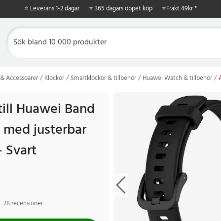
⭐ Leverans 1-2 dagar
⭐ 365 dagars öppet köp
⭐
Frakt 49kr *
& Accessoarer
Klockor
Smartklockor & tillbehör
Huawei Watch & tillbehör
ill Huawei Band
9 med justerbar
 Svart
28 recensioner