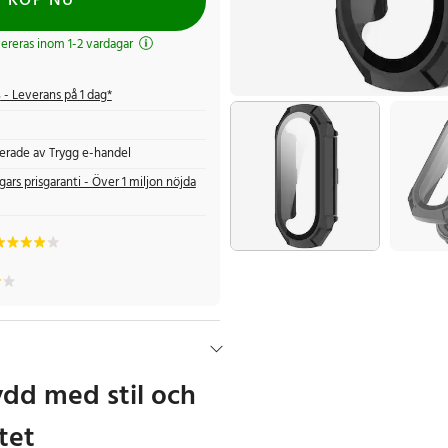
KÖP NU
evereras inom 1-2 vardagar
s
- Leverans på 1 dag*
fierade av Trygg e-handel
gars prisgaranti - Över 1 miljon nöjda
ydd med stil och
tet