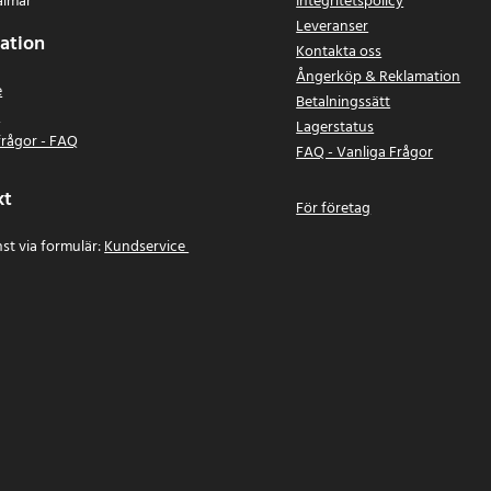
almar
Integritetspolicy
Leveranser
ation
Kontakta oss
Ångerköp & Reklamation
e
Betalningssätt
n
Lagerstatus
frågor - FAQ
FAQ - Vanliga Frågor
kt
För företag
st via formulär:
Kundservice