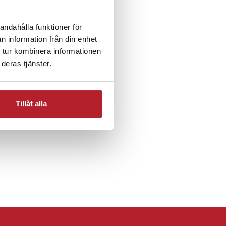
andahålla funktioner för
n information från din enhet
or
Rea 10-29 Kronor
 tur kombinera informationen
deras tjänster.
ör
Mode & Accessoarer
Tillåt alla