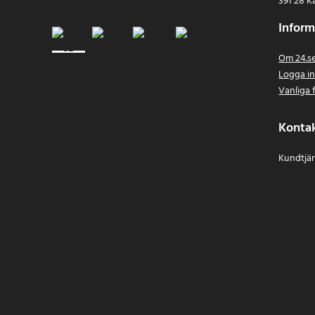
391 28 K
Inform
Om 24.s
Logga i
Vanliga 
Konta
Kundtjän