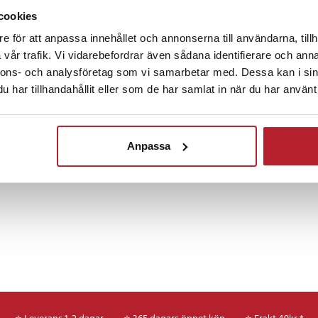
cookies
Fortsätt att fynda
e för att anpassa innehållet och annonserna till användarna, tillh
at glas
vår trafik. Vi vidarebefordrar även sådana identifierare och anna
Hem & Trädgård
Rea Övrigt
Klock
nnons- och analysföretag som vi samarbetar med. Dessa kan i sin
awei Band 8 / 8 NFC
har tillhandahållit eller som de har samlat in när du har använt 
6
Smartklockor & tillbehör
Huawei Watch & tillbeh
Anpassa