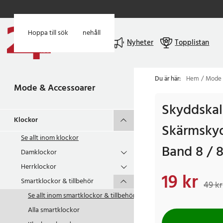
Hoppa till huvudinnehåll
Hoppa till sök
Meny
Nyheter
Topplistan
Du är här:
Hem
Mode 
Mode & Accessoarer
Skyddska
Klockor
Skärmskyd
Se allt inom
klockor
Band 8 / 8
Damklockor
Herrklockor
19 kr
Nuvarande pris
:
19 k
Smartklockor & tillbehör
49 kr
Se allt inom
smartklockor & tillbehör
Alla smartklockor