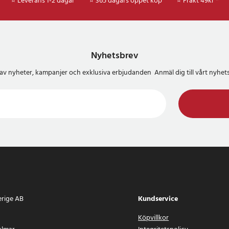
⭐ Leverans 1-2 dagar
⭐ 365 dagars öppet köp
⭐
Frakt 49kr *
Nyhetsbrev
del av nyheter, kampanjer och exklusiva erbjudanden Anmäl dig till vårt nyh
erige AB
Kundservice
Köpvillkor