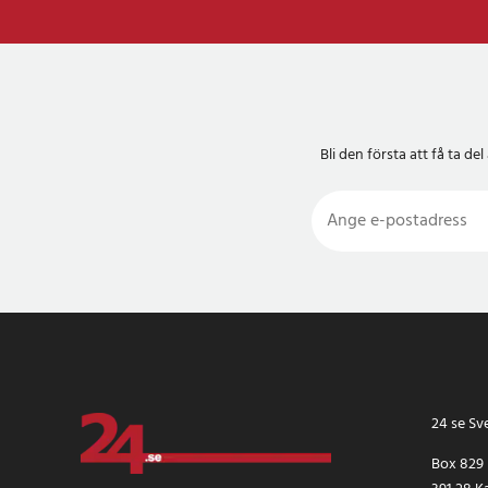
Bli den första att få ta 
24 se Sv
Box 829