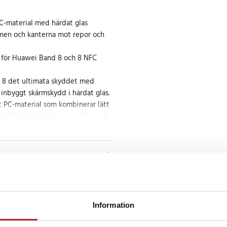
PC-material med härdat glas
men och kanterna mot repor och
 för Huawei Band 8 och 8 NFC
 8 det ultimata skyddet med
inbyggt skärmskydd i härdat glas.
rkt PC-material som kombinerar lätt
skyddar det mot repor, stötar och
skyddet i härdat glas bibehåller
t och klarhet, vilket säkerställer
pplevelse.
tt installera
t att installera och ta bort utan
Information
 Den tunna designen gör att din
nt medan den ger maximalt skydd.