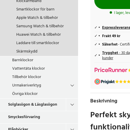
Klockarmband
Smartklockor för barn
I lager, l
Apple Watch & tillbehör
Samsung Watch & tillbehör
Expressleveran
Huawei Watch & tillbehör
Frakt 49 kr
Laddare till smartklockor
Säkerhet
- Certi
Skärmskydd
Trygghet
- 30 da
kunder
Barnklockor
Vattentäta klockor
Tillbehör klockor
Urmakeriverktyg
Övriga klockor
Beskrivning
Solglasögon & Läsglasögon
Perfekt sk
Smyckesförvaring
funktionali
Plånböcker