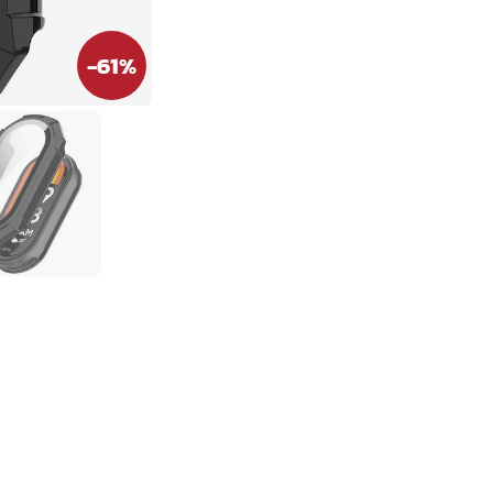
-
61
%