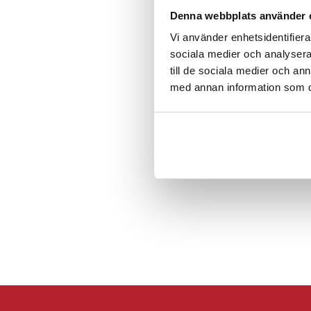
Denna webbplats använder 
Specifikation
Vi använder enhetsidentifierar
- Material: PC + härd
sociala medier och analysera 
- Färg: Svart
till de sociala medier och a
- Kompatibilitet: Hu
med annan information som du 
Artikelnummer
:
11437