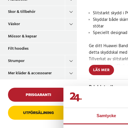
Skor & tillbehör
Slitstarkt skydd i 
Skyddar både skär
Väskor
stötar
Speciellt designad
Mössor & kepsar
Ge ditt Huawei Band
Filt hoodies
detta skyddskal med 
Tillverkat av slitsta
Strumpor
vikt med robusthet, 
LÄS MER
vardagsslitage. Skärm
Mer kläder & accessoarer
pekskärmens känslighe
en sömlös användaru
Prishistorik
PRISGARANTI
Elegant och lätt a
Detta skyddskal är lät
UTFÖRSÄLJNING
Recensioner
Samtycke
att skada din enhet.
klocka förblir elega