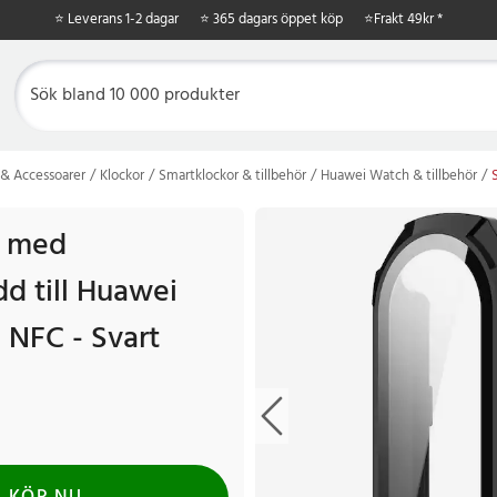
⭐ Leverans 1-2 dagar
⭐ 365 dagars öppet köp
⭐
Frakt 49kr *
& Accessoarer
Klockor
Smartklockor & tillbehör
Huawei Watch & tillbehör
l med
d till Huawei
 NFC - Svart
r
Tidigare pris
:
49 kr