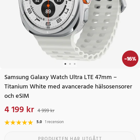
-
16
%
Samsung Galaxy Watch Ultra LTE 47mm –
Titanium White med avancerade hälsosensorer
och eSIM
4 199 kr
Nuvarande pris
:
4 199 kr
Tidigare pris
:
4 999 kr
4 999 kr
5.0
1 recension
PRODUKTEN HAR UTGÅTT