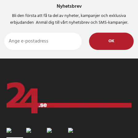
- Material: Titaniumhölje, vit rem
Nyhetsbrev
- Operativsystem: Wear OS
- Funktioner: Falligenkänning, röstmemo, barometer, kompass,
Bli den första att få ta del av nyheter, kampanjer och exklusiva
kalender, väderprognos
erbjudanden Anmäl dig till vårt nyhetsbrev och SMS-kampanjer.
- Färg: Titanium White
Artikelnummer
:
118717
OK