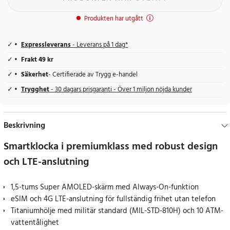
Produkten har utgått
Expressleverans
- Leverans på 1 dag*
Frakt 49 kr
Säkerhet
- Certifierade av Trygg e-handel
Trygghet
- 30 dagars prisgaranti - Över 1 miljon nöjda kunder
Beskrivning
Smartklocka i premiumklass med robust design
och LTE-anslutning
1,5-tums Super AMOLED-skärm med Always-On-funktion
eSIM och 4G LTE-anslutning för fullständig frihet utan telefon
Titaniumhölje med militär standard (MIL-STD-810H) och 10 ATM-
vattentålighet