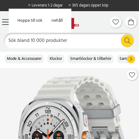
⭐ Leverans 1-2 dagar
⭐ 365 dagars öppet köp
Hoppa till huvudinnehåll
Hoppa till sök
Mode & Accessoarer
Klockor
Smartklockor & tillbehör
Samsung Wa