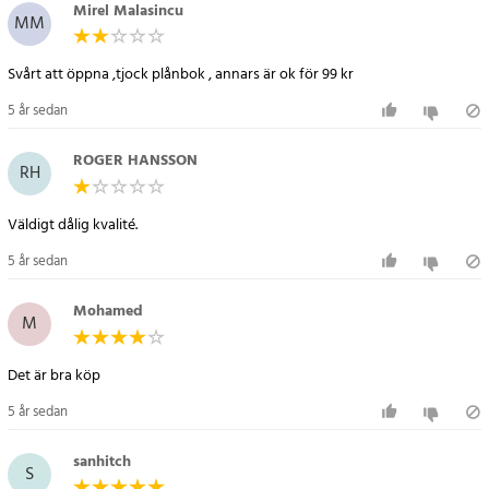
Mirel Malasincu
MM
Svårt att öppna ,tjock plånbok , annars är ok för 99 kr
5 år sedan
ROGER HANSSON
RH
Väldigt dålig kvalité.
5 år sedan
Mohamed
M
Det är bra köp
5 år sedan
sanhitch
S