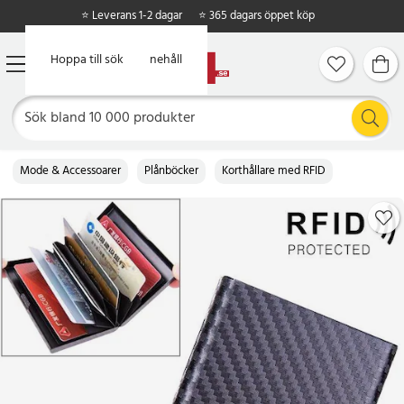
⭐ Leverans 1-2 dagar
⭐ 365 dagars öppet köp
Hoppa till huvudinnehåll
Hoppa till sök
Mode & Accessoarer
Plånböcker
Korthållare med RFID