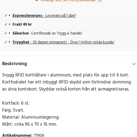
Tillfälligt slut, lev. tid ej bekräftad.
Expressleverans
- Leverans på 1 dag*
Frakt 49 kr
Säkerhet
- Certifierade av Trygg e-handel
Trygghet
- 30 dagars prisgaranti - Över 1 miljon nöjda kunder
Beskrivning
Snygg RFID korthållare i aluminium, med plats för upp till 6 kort.
Kortfodralet har ett inbyggt RFID-skydd som förhindrar skimming
av dina kontokort. Skyddar också korten från att avmagnetiseras.
Kortfack: 6 st.
Färg: Svart.
Material: Aluminiumlegering
Mått: cirka 96 x 70 x 16 mm.
Artikelnummer
:
77908