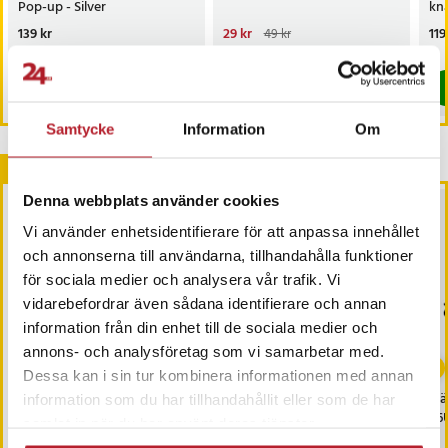
Pop-up - Silver
kn
Pris
139 kr
:
139 kr
Nuvarande pris
29 kr
:
Pri
119
49 kr
29 kr
Tidigare pris
:
49 kr
Sista exemplaret
I lager, levereras inom 1-2 vardagar
Köp
Köp
Samtycke
Information
Om
Andra köpte också
Denna webbplats använder cookies
Vi använder enhetsidentifierare för att anpassa innehållet
och annonserna till användarna, tillhandahålla funktioner
för sociala medier och analysera vår trafik. Vi
vidarebefordrar även sådana identifierare och annan
information från din enhet till de sociala medier och
annons- och analysföretag som vi samarbetar med.
-
50
%
Dessa kan i sin tur kombinera informationen med annan
DELTACO
USB-Adapter - USB-C till
Bl
information som du har tillhandahållit eller som de har
Gamingmusmatta i
USB
F6
samlat in när du har använt deras tjänster.
neopren - Svart