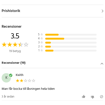
Prishistorik
Recensioner
3.5
5
☆
4
☆
3
☆
2
☆
1
☆
19 betyg
Recensioner (19)
Keith
K
Man får bocka till låsningen hela tiden
3 år sedan