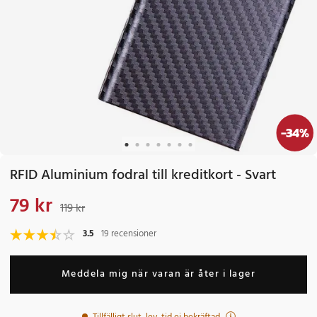
-
34
%
RFID Aluminium fodral till kreditkort - Svart
79 kr
Nuvarande pris
:
79 kr
Tidigare pris
:
119 kr
119 kr
3.5
19 recensioner
Meddela mig när varan är åter i lager