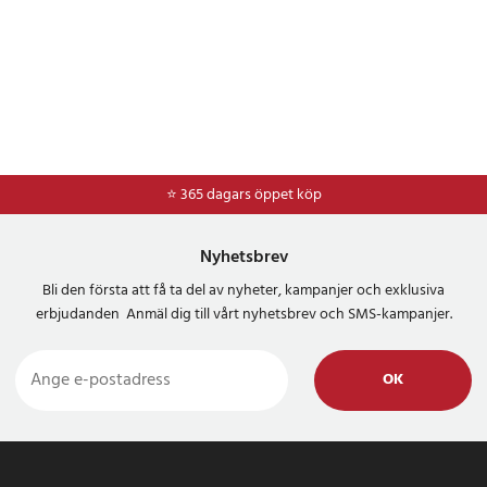
⭐ 365 dagars öppet köp
⭐
Frakt 49kr *
Nyhetsbrev
Bli den första att få ta del av nyheter, kampanjer och exklusiva
erbjudanden Anmäl dig till vårt nyhetsbrev och SMS-kampanjer.
OK