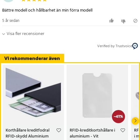
Bättre modell och hållbarhet än min förra modell
5 år sedan
Visa fler recensioner
Verified by Trustvoice
Vi rekommenderar även
-
41
%
Korthållare kreditfodral
RFID-kreditkortshållare i
RFI
RFID-skydd Aluminium
aluminium - Vit
i m