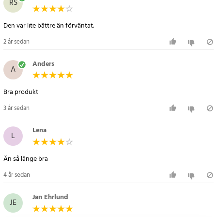
RS
- Öppning: Knapptryckning
Artikelnummer
:
63538
Den var lite bättre än förväntat.
2 år sedan
Anders
A
Bra produkt
3 år sedan
Lena
L
Än så länge bra
4 år sedan
Jan Ehrlund
JE