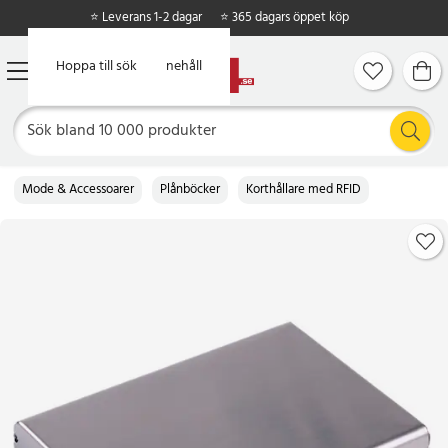
⭐ Leverans 1-2 dagar
⭐ 365 dagars öppet köp
Hoppa till huvudinnehåll
Hoppa till sök
Mode & Accessoarer
Plånböcker
Korthållare med RFID