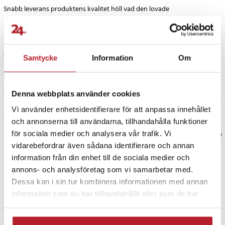
Snabb leverans produktens kvalitet höll vad den lovade
4 år sedan
Hans Karmesten
HK
Samtycke
Information
Om
Helt okej
Denna webbplats använder cookies
4 år sedan
Vi använder enhetsidentifierare för att anpassa innehållet
Visa fler recensioner
och annonserna till användarna, tillhandahålla funktioner
för sociala medier och analysera vår trafik. Vi
Verified by Trustvoice
vidarebefordrar även sådana identifierare och annan
information från din enhet till de sociala medier och
PRISGARANTI
annons- och analysföretag som vi samarbetar med.
Dessa kan i sin tur kombinera informationen med annan
UTFÖRSÄLJNING
information som du har tillhandahållit eller som de har
samlat in när du har använt deras tjänster.