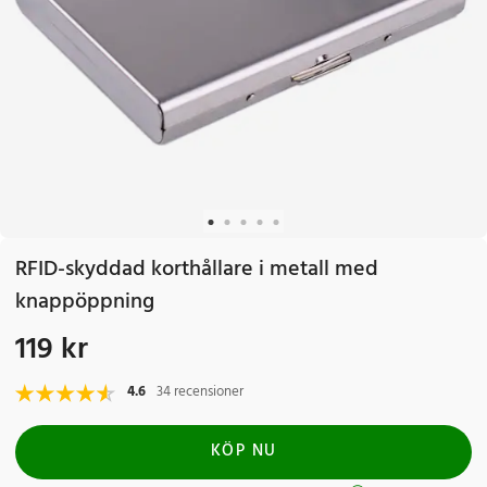
RFID-skyddad korthållare i metall med
knappöppning
119 kr
Pris
:
119 kr
4.6
34 recensioner
KÖP NU