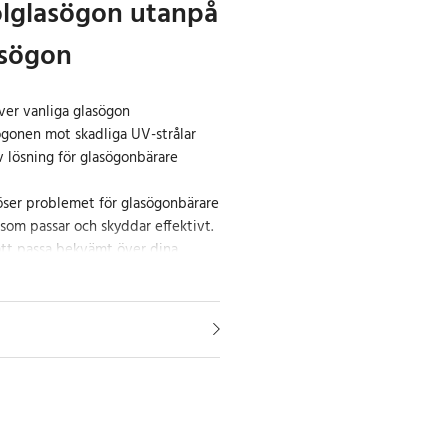
olglasögon utanpå
asögon
ver vanliga glasögon
ögonen mot skadliga UV-strålar
v lösning för glasögonbärare
ser problemet för glasögonbärare
 som passar och skyddar effektivt.
att passa bekvämt över dina
 skydda dina ögon mot solens
lt utan att behöva betala för dyra
emtura: skydda dina ögon
bjuder en oöverträffad