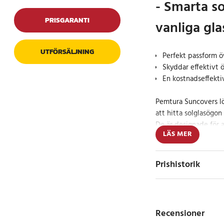
- Smarta s
PRISGARANTI
vanliga gl
UTFÖRSÄLJNING
Perfekt passform ö
Skyddar effektivt 
En kostnadseffekti
Pemtura Suncovers lö
att hitta solglasögon
De är designade för 
LÄS MER
vanliga glasögon och
farliga UV-strålar, al
slipade solglasögon.
Prishistorik
Suncovers från P
utan kompromiss
Recensioner
Pemtura Suncovers er