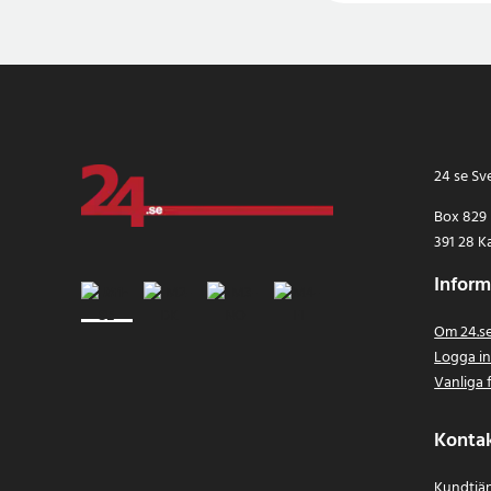
24 se Sv
Box 829
391 28 K
Inform
Om 24.s
Logga i
Vanliga 
Konta
Kundtjän