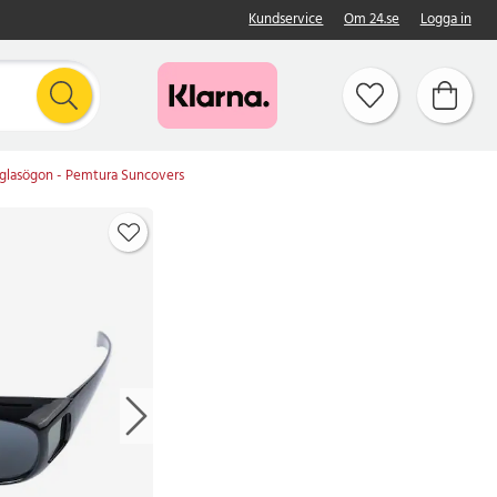
Kundservice
Om 24.se
Logga in
 glasögon - Pemtura Suncovers