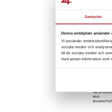
Leif R
•
10 
LR
Samtycke
För mörka gl
Denna webbplats använder 
Hans
•
1 år
H
Vi använder enhetsidentifierar
sociala medier och analysera 
Bra filter klas
till de sociala medier och a
med annan information som du 
Annette F
•
AF
När produkten
Mvh
Annette Frü