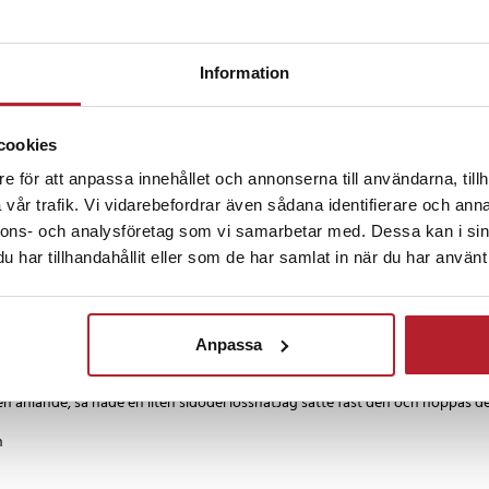
månader sedan
Information
as
cookies
 sedan
e för att anpassa innehållet och annonserna till användarna, tillh
vår trafik. Vi vidarebefordrar även sådana identifierare och anna
s 3.
nnons- och analysföretag som vi samarbetar med. Dessa kan i sin
har tillhandahållit eller som de har samlat in när du har använt 
2 år sedan
Anpassa
 anlände, så hade en liten sidodel lossnatJag satte fast den och hoppas det
h