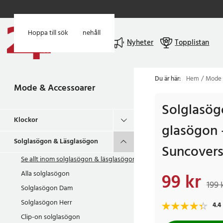
Hoppa till huvudinnehåll
Hoppa till sök
Meny
Nyheter
Topplistan
Du är här:
Hem
Mode 
Mode & Accessoarer
Solglasög
Klockor
glasögon 
Solglasögon & Läsglasögon
Suncover
Se allt inom
solglasögon & läsglasögon
Alla solglasögon
99 kr
Nuvarande pris
:
99 k
199 
Solglasögon Dam
Solglasögon Herr
4.4
Clip-on solglasögon