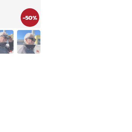
-
50
%