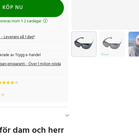
KÖP NU
evereras inom 1-2 vardagar
s
- Leverans på 1 dag*
fierade av Trygg e-handel
gars prisgaranti - Över 1 miljon nöjda
för dam och herr