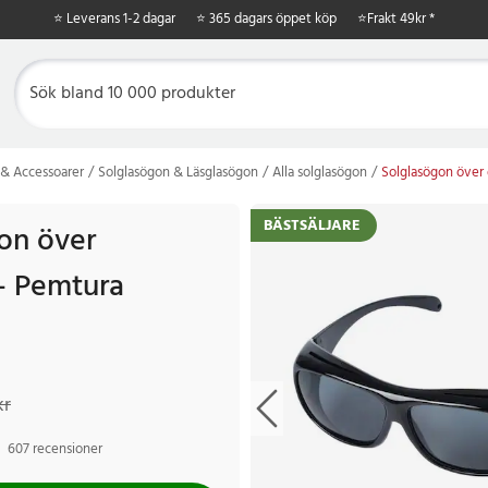
⭐ Leverans 1-2 dagar
⭐ 365 dagars öppet köp
⭐
Frakt 49kr *
& Accessoarer
Solglasögon & Läsglasögon
Alla solglasögon
Solglasögon över
BÄSTSÄLJARE
on över
- Pemtura
s
r
Tidigare pris
:
199 kr
kr
607 recensioner