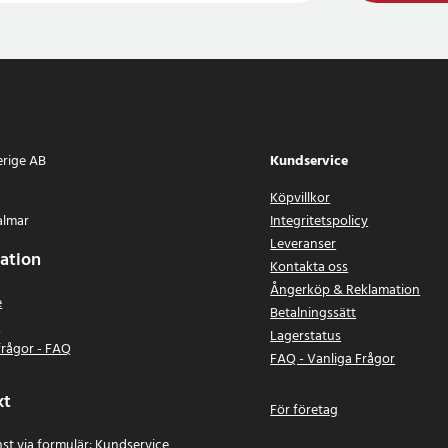
erige AB
Kundservice
Köpvillkor
almar
Integritetspolicy
Leveranser
ation
Kontakta oss
Ångerköp & Reklamation
e
Betalningssätt
n
Lagerstatus
frågor - FAQ
FAQ - Vanliga Frågor
kt
För företag
st via formulär:
Kundservice