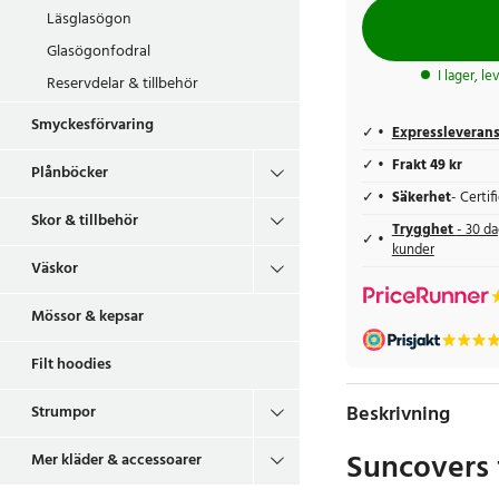
Läsglasögon
Glasögonfodral
I lager, l
Reservdelar & tillbehör
Smyckesförvaring
Expressleveran
Frakt 49 kr
Plånböcker
Säkerhet
- Certi
Skor & tillbehör
Trygghet
- 30 da
kunder
Väskor
Mössor & kepsar
Filt hoodies
Beskrivning
Strumpor
Suncovers 
Mer kläder & accessoarer