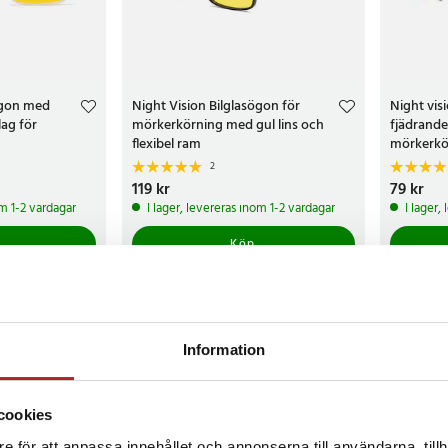
ögon med
Night Vision Bilglasögon för
Night vis
lag för
mörkerkörning med gul lins och
fjädrande
flexibel ram
mörkerkö
2
Pris
119 kr
:
119 kr
Pris
79 kr
:
79 k
om 1-2 vardagar
I lager, levereras inom 1-2 vardagar
I lager,
Köp
Information
cookies
e för att anpassa innehållet och annonserna till användarna, tillh