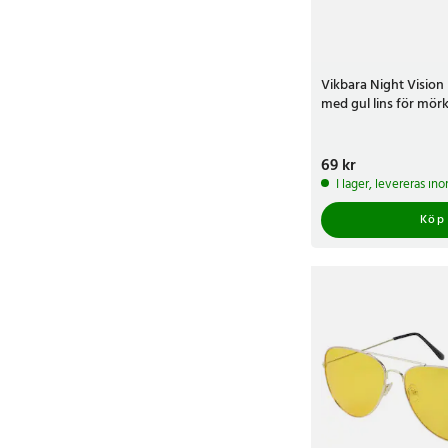
Vikbara Night Vision
med gul lins för mör
Pris
69 kr
:
69 kr
I lager, levereras in
Köp