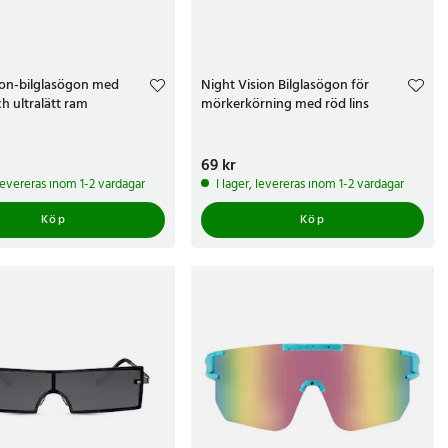
ion-bilglasögon med
Night Vision Bilglasögon för
ch ultralätt ram
mörkerkörning med röd lins
r
Pris
69 kr
:
69 kr
 levereras inom 1-2 vardagar
I lager, levereras inom 1-2 vardagar
Köp
Köp