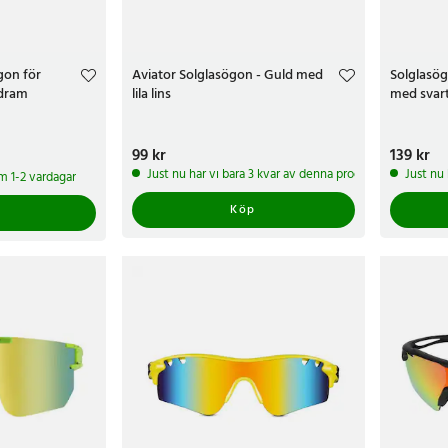
gon för
Aviator Solglasögon - Guld med
Solglasög
ldram
lila lins
med svart
Pris
99 kr
:
99 kr
Pris
139 kr
:
139 
Just nu har vi bara 3 kvar av denna produkt
Just nu
om 1-2 vardagar
Köp