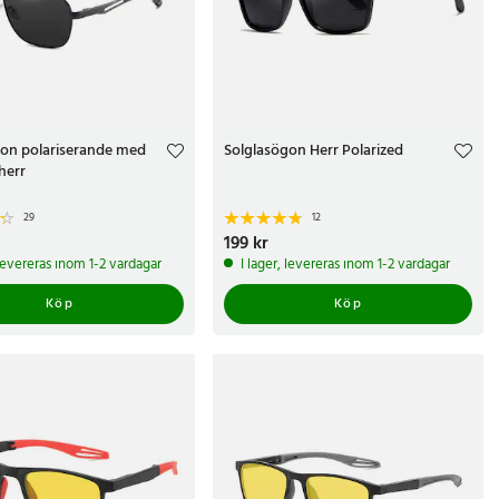
gon polariserande med
Solglasögon Herr Polarized
herr
29
12
r
Pris
199 kr
:
199 kr
 levereras inom 1-2 vardagar
I lager, levereras inom 1-2 vardagar
Köp
Köp