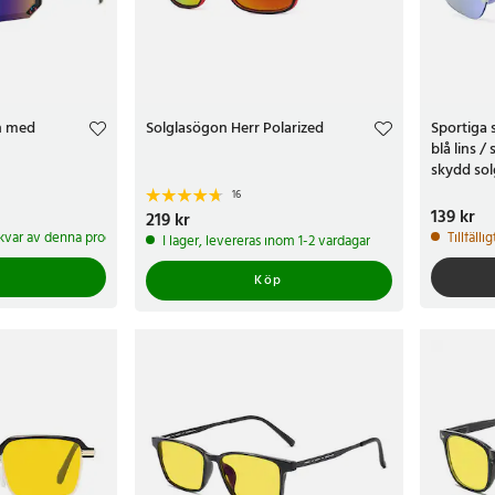
n med
Solglasögon Herr Polarized
Sportiga 
blå lins 
skydd sol
16
Pris
139 kr
:
139 
Pris
219 kr
:
219 kr
3 kvar av denna produkt
Tillfälli
I lager, levereras inom 1-2 vardagar
Köp