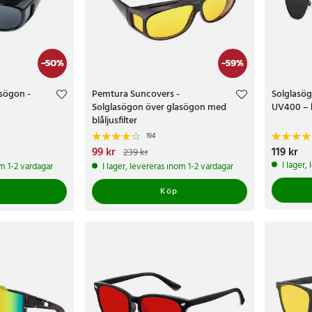
-
50
%
-
59
%
sögon -
Pemtura Suncovers -
Solglasö
Solglasögon över glasögon med
UV400 – 
blåljusfilter
194
r
Tidigare pris
:
Nuvarande pris
99 kr
:
99 kr
Tidigare pris
:
Pris
119 kr
:
119 k
239 kr
239 kr
I lager,
om 1-2 vardagar
I lager, levereras inom 1-2 vardagar
Köp