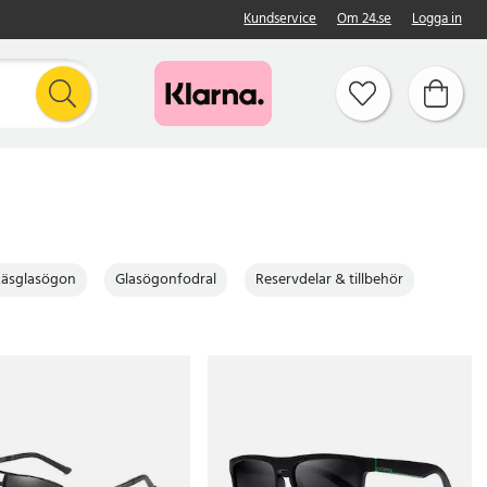
Kundservice
Om 24.se
Logga in
Läsglasögon
Glasögonfodral
Reservdelar & tillbehör