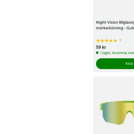
Night Vision Bilglasö
mörkerkörning - Gu
1
Pris
59 kr
:
59 kr
I lager, levereras in
Köp