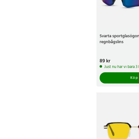
Svarta sportglasögo
regnbågslins
Pris
89 kr
:
89 kr
Just nu har vi bara 
Köp