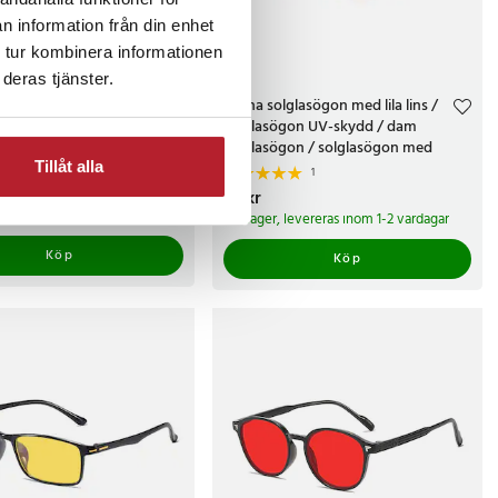
n information från din enhet
 tur kombinera informationen
deras tjänster.
on guld med grön lins
Bruna solglasögon med lila lins /
ögon UV-skydd / unisex
solglasögon UV-skydd / dam
gon
solglasögon / solglasögon med
färgad lins
Tillåt alla
1
kr
Pris
99 kr
:
99 kr
 levereras inom 1-2 vardagar
I lager, levereras inom 1-2 vardagar
Köp
Köp