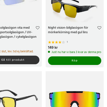
solglasögon vita med
Night vision-bilglasögon för
/ sportsolglasögon / UV-
mörkerkörning med gul lins
glasögon / cykelglasögon
1
kr
Pris
149 kr
:
149 kr
gt slut, lev. tid ej bekräftad.
Just nu har vi bara 3 kvar av denna produkt
Gå till produkt
Köp