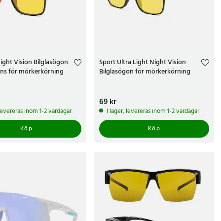
ight Vision Bilglasögon
Sport Ultra Light Night Vision
ins för mörkerkörning
Bilglasögon för mörkerkörning
r
Pris
69 kr
:
69 kr
 levereras inom 1-2 vardagar
I lager, levereras inom 1-2 vardagar
Köp
Köp