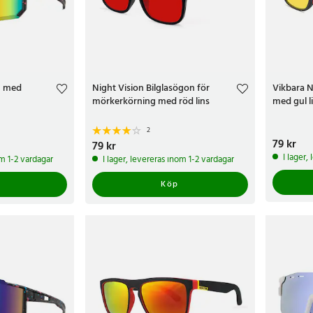
n med
Night Vision Bilglasögon för
Vikbara N
mörkerkörning med röd lins
med gul l
2
Pris
79 kr
:
79 k
Pris
79 kr
:
79 kr
I lager,
om 1-2 vardagar
I lager, levereras inom 1-2 vardagar
Köp