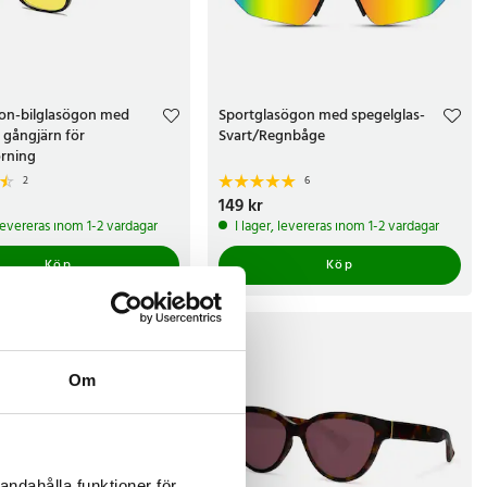
ion-bilglasögon med
Sportglasögon med spegelglas-
 gångjärn för
Svart/Regnbåge
rning
2
6
r
Pris
149 kr
:
149 kr
 levereras inom 1-2 vardagar
I lager, levereras inom 1-2 vardagar
Köp
Köp
Om
andahålla funktioner för