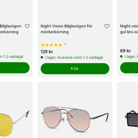
 Bilglasögon
Night Vision Bilglasögon för
Night vis
kerkörning
mörkerkörning
gul lins o
1
Pris
69 kr
:
69 k
Pris
129 kr
:
129 kr
om 1-2 vardagar
I lager,
I lager, levereras inom 1-2 vardagar
Köp