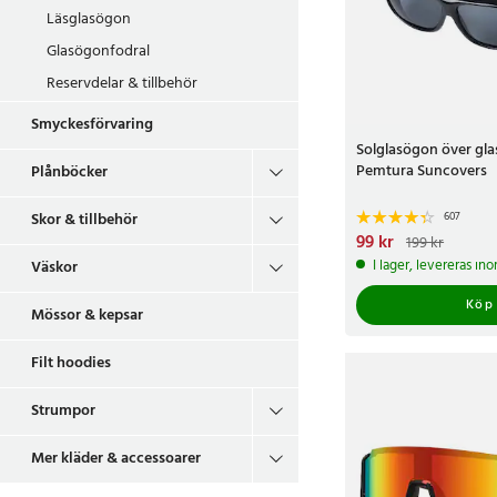
Läsglasögon
Glasögonfodral
Reservdelar & tillbehör
Smyckesförvaring
Solglasögon över gla
Pemtura Suncovers
Plånböcker
607
Skor & tillbehör
Nuvarande pris
99 kr
:
99 k
199 kr
199 kr
I lager, levereras in
Väskor
Köp
Mössor & kepsar
Filt hoodies
Strumpor
Mer kläder & accessoarer