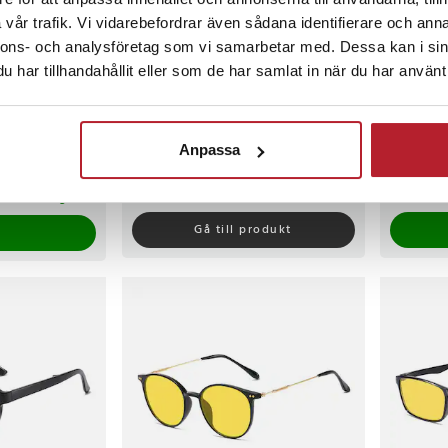
vår trafik. Vi vidarebefordrar även sådana identifierare och anna
nnons- och analysföretag som vi samarbetar med. Dessa kan i sin
har tillhandahållit eller som de har samlat in när du har använt 
lglasögon
Sportiga solglasögon vita med
Solglasög
blå lins / sportsolglasögon /
/ solglas
cykelglasögon
solglasö
Anpassa
Pris
119 kr
:
119 kr
Pris
129 kr
:
129 
Tillfälligt slut, lev. tid ej bekräftad.
I lager,
om 1-2 vardagar
Gå till produkt