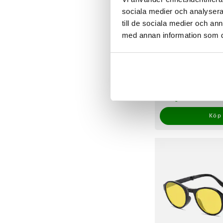
sociala medier och analysera 
till de sociala medier och a
med annan information som du 
Steampunk Retro So
Rökig/Silver
9
Pris
99 kr
:
99 kr
I lager, levereras in
Köp