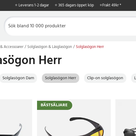
⭐ Leverans 1-2 dagar
⭐ 365 dagars öppet köp
⭐
Frakt 49kr *
& Accessoarer
Solglasögon & Läsglasögon
Solglasögon Herr
asögon Herr
Solglasögon Dam
Solglasögon Herr
Clip-on solglasögon
BÄSTSÄLJARE