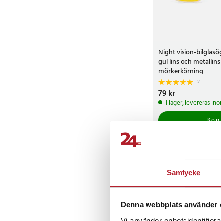
Night vision-bilglas
gul lins och metallins
mörkerkörning
2
Pris
79 kr
:
79 kr
I lager, levereras in
Köp
Samtycke
Denna webbplats använder 
Vi använder enhetsidentifierar