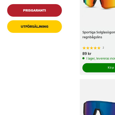
PRISGARANTI
UTFÖRSÄLJNING
Sportiga Solglasögo
regnbågslins
2
Pris
89 kr
:
89 kr
I lager, levereras in
Köp