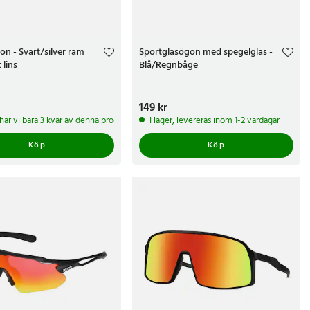
on - Svart/silver ram
Sportglasögon med spegelglas -
 lins
Blå/Regnbåge
kr
Pris
149 kr
:
149 kr
 har vi bara 3 kvar av denna produkt
I lager, levereras inom 1-2 vardagar
Köp
Köp