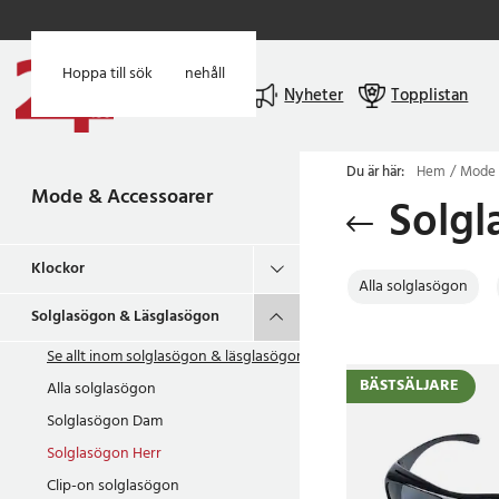
Hoppa till huvudinnehåll
Hoppa till sök
Meny
Nyheter
Topplistan
Du är här:
Hem
Mode 
Mode & Accessoarer
Solgl
Klockor
Alla solglasögon
Solglasögon & Läsglasögon
Se allt inom
solglasögon & läsglasögon
BÄSTSÄLJARE
Alla solglasögon
Solglasögon Dam
Solglasögon Herr
Clip-on solglasögon