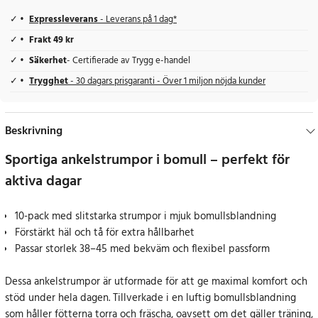
Expressleverans
- Leverans på 1 dag*
Frakt 49 kr
Säkerhet
- Certifierade av Trygg e-handel
Trygghet
- 30 dagars prisgaranti - Över 1 miljon nöjda kunder
Beskrivning
Sportiga ankelstrumpor i bomull – perfekt för
aktiva dagar
10-pack med slitstarka strumpor i mjuk bomullsblandning
Förstärkt häl och tå för extra hållbarhet
Passar storlek 38–45 med bekväm och flexibel passform
Dessa ankelstrumpor är utformade för att ge maximal komfort och
stöd under hela dagen. Tillverkade i en luftig bomullsblandning
som håller fötterna torra och fräscha, oavsett om det gäller träning,