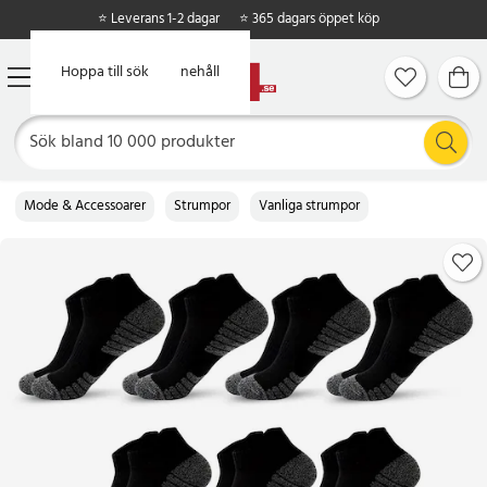
⭐ Leverans 1-2 dagar
⭐ 365 dagars öppet köp
Hoppa till huvudinnehåll
Hoppa till sök
Mode & Accessoarer
Strumpor
Vanliga strumpor