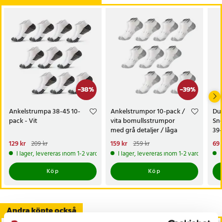
-
38
%
-
39
%
Ankelstrumpa 38-45 10-
Ankelstrumpor 10-pack /
Du
pack - Vit
vita bomullsstrumpor
Sn
med grå detaljer / låga
39-
träningsstrumpor 40–45
Nuvarande pris
129 kr
:
Nuvarande pris
159 kr
:
Nu
69 
209 kr
259 kr
129 kr
Tidigare pris
:
209 kr
159 kr
Tidigare pris
:
259 kr
69 
I lager, levereras inom 1-2 vardagar
I lager, levereras inom 1-2 vardagar
Köp
Köp
Andra köpte också