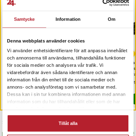
Samtycke
Information
Om
Denna webbplats använder cookies
-
63
%
Vi använder enhetsidentifierare för att anpassa innehållet
och annonserna till användarna, tillhandahålla funktioner
Baseus Bowie In-Ear TWS
Neck Warmer / Halsduk
Pa
för sociala medier och analysera vår trafik. Vi
Headset - Svart
med fleece och dragsko -
jus
vidarebefordrar även sådana identifierare och annan
Svart
kra
information från din enhet till de sociala medier och
Nuvarande pris
149 kr
:
Pris
59 kr
:
59 kr
Pri
219
399 kr
149 kr
Tidigare pris
:
399 kr
annons- och analysföretag som vi samarbetar med.
I lager, levereras inom 1-2 vardagar
I lager, levereras inom 1-2 vardagar
Dessa kan i sin tur kombinera informationen med annan
Köp
Köp
information som du har tillhandahållit eller som de har
samlat in när du har använt deras tjänster.
Senast besökta
Tillåt alla
BÄSTSÄLJARE
BÄS