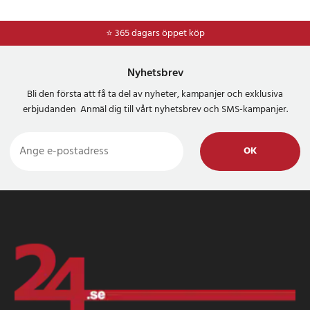
⭐ 365 dagars öppet köp
⭐
Frakt 49kr *
Nyhetsbrev
Bli den första att få ta del av nyheter, kampanjer och exklusiva
erbjudanden Anmäl dig till vårt nyhetsbrev och SMS-kampanjer.
OK