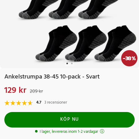
-
38
%
Ankelstrumpa 38-45 10-pack - Svart
129 kr
Nuvarande pris
:
129 kr
Tidigare pris
:
209 kr
209 kr
4.7
3 recensioner
KÖP NU
I lager, levereras inom 1-2 vardagar