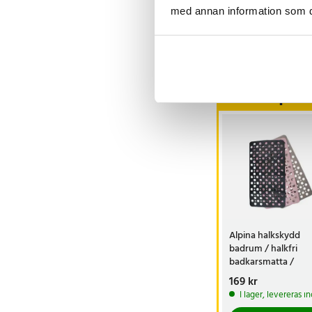
med annan information som du 
Visa fler re
Andra köpte o
Alpina halkskydd
badrum / halkfri
badkarsmatta /
duschmatta med
Pris
169 kr
:
169 kr
sugkoppar / matta
I lager, levereras 
antiskli