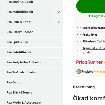
Rea 200kr & Uppåt
Rea Mobiltillbehör
I lager, l
Rea Hem & Fritid
Expressleveran
Rea Datortillbehör
Frakt 49 kr
Säkerhet
- Certi
Rea Ljud & Bild
Trygghet
- 30 da
Rea Fototillbehör
kunder
Rea Surfplattor Tillbehör
Rea Tv-Spelstillbehör
Rea Övrigt
Beskrivning
Rea Bläck&Toners
Ökad komfo
Rea Mode & Accessoarer