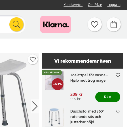
Kundservice
Om 24.se
Logga in
Vi rekommenderar även
BÄSTSÄLJARE
Toalettpall för vuxna -
Hjälp mot trög mage
-
63
%
Nuvarande pris
209 kr
:
Köp
209 kr
Tidigare pris
:
559 kr
559 kr
Duschstol med 360°
roterande sits och
justerbar höjd