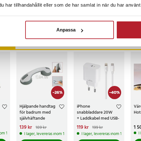
har tillhandahållit eller som de har samlat in när du har använt 
censioner
Anpassa
ckså
-
26
%
-
40
%
Hjälpande handtag
iPhone
Vär
för badrum med
snabbladdare 20W
Hot
självhäftande
+ Laddkabel med USB-
sugproppar
C till Lightning
Nuvarande pris
139 kr
:
Nuvarande pris
119 kr
:
Pri
1 5
189 kr
199 kr
139 kr
Tidigare pris
:
119 kr
Tidigare pris
:
inom 1-2 vardagar
I
I lager, levereras inom 1-2 vardagar
I lager, levereras inom 1-2 vardagar
189 kr
199 kr