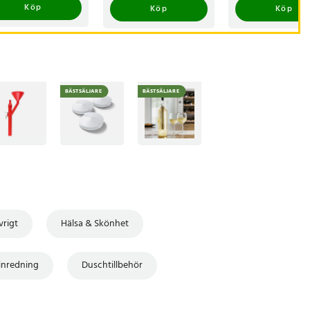
Köp
Köp
Köp
BÄSTSÄLJARE
BÄSTSÄLJARE
vrigt
Hälsa & Skönhet
inredning
Duschtillbehör