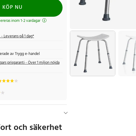
KÖP NU
evereras inom 1-2 vardagar
s
- Leverans på 1 dag*
fierade av Trygg e-handel
gars prisgaranti - Över 1 miljon nöjda
rt och säkerhet