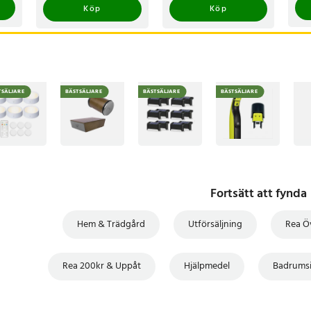
Köp
Köp
TSÄLJARE
BÄSTSÄLJARE
BÄSTSÄLJARE
BÄSTSÄLJARE
Fortsätt att fynda
Hem & Trädgård
Utförsäljning
Rea Ö
Rea 200kr & Uppåt
Hjälpmedel
Badrums