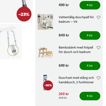
Pris
499 kr
:
499 kr
Köp
-
23
%
Vattentålig duschpall för
badrum – Vit
Pris
849 kr
:
849 kr
Köp
Bambubänk med fotpall
för dusch och badrum
Pris
699 kr
:
699 kr
Köp
Duschset med stång och
handdusch, 3 funktioner
-
36
%
Nuvarande pris
269 kr
:
Köp
269 kr
Tidigare pris
:
419 kr
419 kr