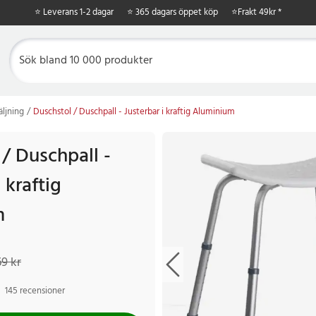
⭐ Leverans 1-2 dagar
⭐ 365 dagars öppet köp
⭐
Frakt 49kr *
äljning
Duschstol / Duschpall - Justerbar i kraftig Aluminium
/ Duschpall -
 kraftig
m
 kr
Tidigare pris
:
769 kr
9 kr
145 recensioner