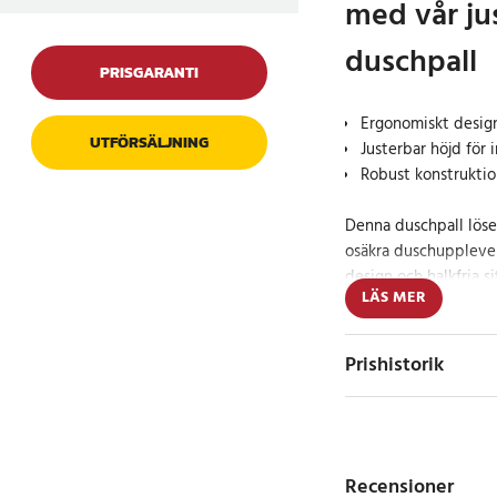
med vår ju
duschpall
PRISGARANTI
Ergonomiskt desig
UTFÖRSÄLJNING
Justerbar höjd för 
Robust konstruktion
Denna duschpall lös
osäkra duschuppleve
design och halkfria s
LÄS MER
i duschen, oavsett an
Stol/pall till du
Prishistorik
säker duschuppl
Denna justerbara dus
användarens komfort i
Recensioner
av kraftig plast, har 