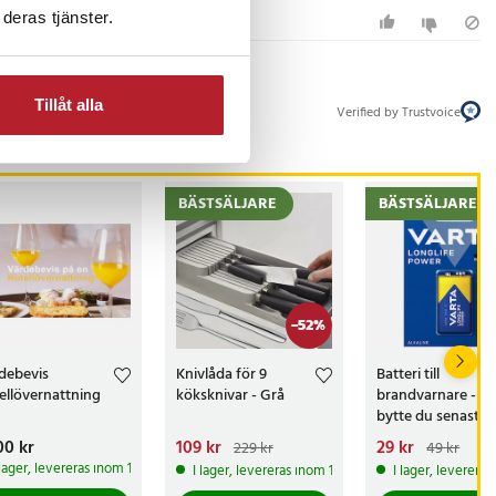
deras tjänster.
Tillåt alla
Verified by Trustvoice
BÄSTSÄLJARE
BÄSTSÄLJARE
-
52
%
debevis
Knivlåda för 9
Batteri till
ellövernattning
köksknivar - Grå
brandvarnare - N
bytte du senast?
s
00 kr
:
1 500 kr
Nuvarande pris
109 kr
:
Nuvarande pris
29 kr
:
229 kr
49 kr
109 kr
Tidigare pris
:
29 kr
Tidigare pris
 lager, levereras inom 1-2 vardagar
I lager, levereras inom 1-2 vardagar
I lager, leverera
229 kr