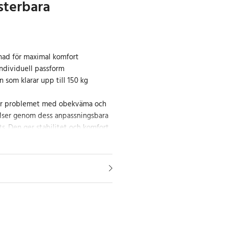
sterbara
nad för maximal komfort
individuell passform
 som klarar upp till 150 kg
er problemet med obekväma och
lser genom dess anpassningsbara
its. Den ger stabilitet och komfort
vändarens ålder eller rörlighet.
sch som ger en bekväm och
evelse
chpall är konstruerad med
 åtanke. Den halkfria sitsen, gjord
hål för att enkelt släppa igenom