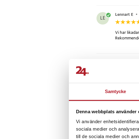
Lennart E
•
LE
Vi har likada
Rekommende
Inger A
•
3
IA
Känns stadig
Samtycke
Fredrik G
•
FG
Denna webbplats använder 
Vi använder enhetsidentifierar
Var enkelt o
Smidig stabil,
sociala medier och analysera 
🌟🌟🌟🌟🌟
till de sociala medier och a