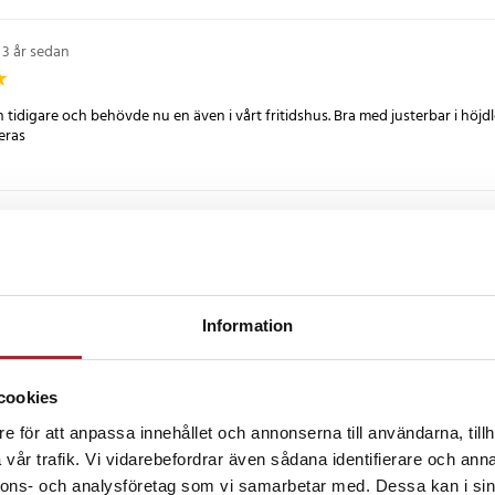
3 år sedan
n tidigare och behövde nu en även i vårt fritidshus. Bra med justerbar i höj
ras
 år sedan
Information
3 år sedan
cookies
e för att anpassa innehållet och annonserna till användarna, tillh
ch montera!👍
 lätt och flytta. Är jättenöjd!
vår trafik. Vi vidarebefordrar även sådana identifierare och anna
nnons- och analysföretag som vi samarbetar med. Dessa kan i sin