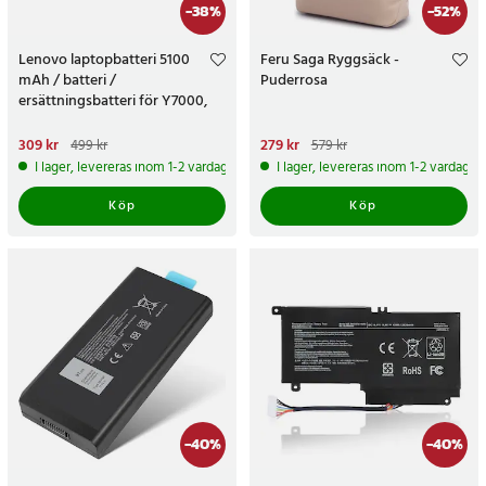
-
38
%
-
52
%
Lenovo laptopbatteri 5100
Feru Saga Ryggsäck -
mAh / batteri /
Puderrosa
ersättningsbatteri för Y7000,
Y7000P, R9000K/P och Y9000P
2021
Nuvarande pris
309 kr
:
309 kr
Tidigare
Nuvarande pris
279 kr
:
279 kr
Tidigare
499 kr
579 kr
pris
:
499 kr
pris
:
579 kr
I lager, levereras inom 1-2 vardagar
I lager, levereras inom 1-2 vardagar
Köp
Köp
-
40
%
-
40
%