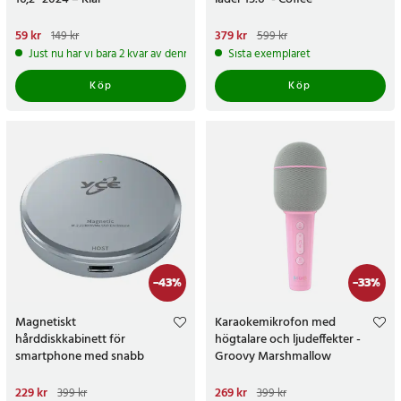
Nuvarande pris
59 kr
:
59 kr
Tidigare
Nuvarande pris
379 kr
:
379 kr
Tidigare
149 kr
599 kr
pris
:
149 kr
pris
:
599 kr
Just nu har vi bara 2 kvar av denna produkt
Sista exemplaret
Köp
Köp
-
43
%
-
33
%
Magnetiskt
Karaokemikrofon med
hårddiskkabinett för
högtalare och ljudeffekter -
smartphone med snabb
Groovy Marshmallow
överföring
Nuvarande pris
229 kr
:
229 kr
Tidigare
Nuvarande pris
269 kr
:
269 kr
Tidigare
399 kr
399 kr