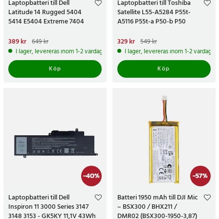
Laptopbatteri till Dell
Laptopbatteri till Toshiba
Latitude 14 Rugged 5404
Satellite L55-A5284 P55t-
5414 E5404 Extreme 7404
A5116 P55t-a P50-b P50
Nuvarande pris
389 kr
:
389 kr
Tidigare
Nuvarande pris
329 kr
:
329 kr
Tidigare
649 kr
549 kr
pris
:
649 kr
pris
:
549 kr
I lager, levereras inom 1-2 vardagar
I lager, levereras inom 1-2 vardagar
Köp
Köp
-
40
%
-
57
%
Laptopbatteri till Dell
Batteri 1950 mAh till DJI Mic
Inspiron 11 3000 Series 3147
– BSX300 / BHX211 /
3148 3153 - GK5KY 11,1V 43Wh
DMR02 (BSX300-1950-3,87)