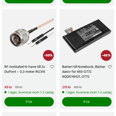
-
59
%
-
48
%
RF-testkabel N-hane till 2x
Batteri till Notebook, Bärbar
DuPont – 0,3 meter RG316
dator för MSI GT72
6QDG16H21, GT72
2QW32SR311BW m.fl.
Nuvarande pris
49 kr
:
49 kr
Tidigare
Nuvarande pris
219 kr
:
219 kr
Tidigare
119 kr
419 kr
pris
:
119 kr
pris
:
419 kr
I lager, levereras inom 1-2 vardagar
I lager, levereras inom 1-2 vardagar
Köp
Köp