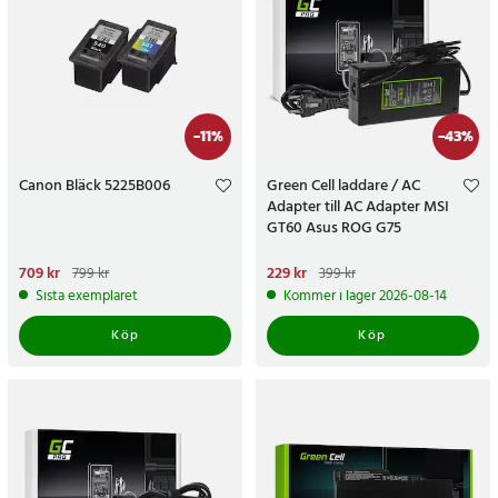
-
11
%
-
43
%
Canon Bläck 5225B006
Green Cell laddare / AC
Adapter till AC Adapter MSI
GT60 Asus ROG G75
Nuvarande pris
709 kr
:
709 kr
Tidigare
Nuvarande pris
229 kr
:
229 kr
Tidigare
799 kr
399 kr
pris
:
799 kr
pris
:
399 kr
Sista exemplaret
Kommer i lager 2026-08-14
Köp
Köp