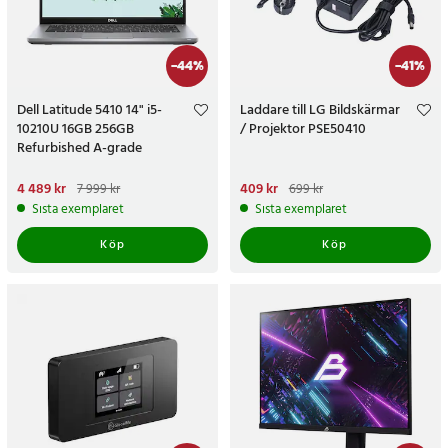
-
44
%
-
41
%
Dell Latitude 5410 14" i5-
Laddare till LG Bildskärmar
10210U 16GB 256GB
/ Projektor PSE50410
Refurbished A-grade
Nuvarande pris
4 489 kr
:
Nuvarande pris
409 kr
:
409 kr
Tidigare
7 999 kr
699 kr
4 489 kr
Tidigare pris
:
7 999 kr
pris
:
699 kr
Sista exemplaret
Sista exemplaret
Köp
Köp