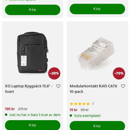
Köp
Köp
-
29
%
-
79
%
XO Laptop Ryggsäck 15.6" -
Modularkontakt RJ45 CAT6
Svart
10-pack
2
Nuvarande pris
199 kr
:
199 kr
Tidigare
279 kr
Nuvarande pris
19 kr
:
19 kr
Tidigare
89 kr
pris
:
279 kr
pris
:
89 kr
Just nu har vi bara 3 kvar av denna produkt
Sista exemplaret
Köp
Köp