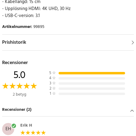
- Kabellängd: 15 cm
- Upplösning HDMI: 4K UHD, 30 Hz
- USB-C-version: 3.1
Artikelnummer
:
99895
Prishistorik
Recensioner
5.0
5
☆
4
☆
3
☆
2
☆
1
☆
2 betyg
Recensioner (2)
Erik H
EH