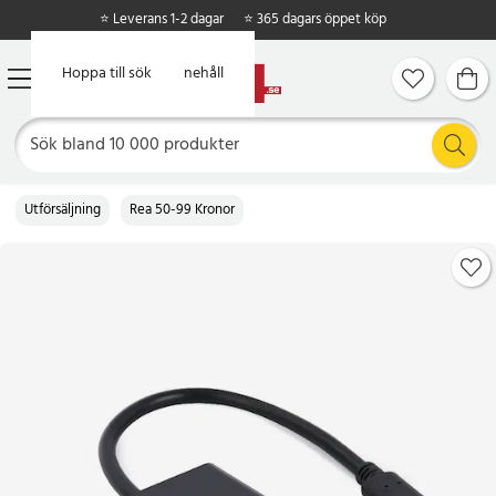
⭐ Leverans 1-2 dagar
⭐ 365 dagars öppet köp
Hoppa till huvudinnehåll
Hoppa till sök
Utförsäljning
Rea 50-99 Kronor