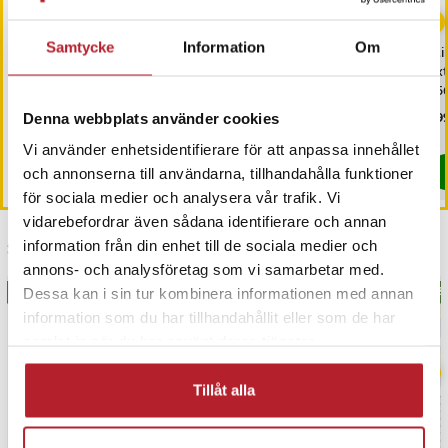
-
60
%
Samtycke
Information
Om
Goobay Höghastighets
Trädgårdslampa /
Mi
HDMI-kabel med
Solcellsspotlight LED -
Ex
Ethernet 0,5m
perfekt för trädgård och
25
uteplats
Pris
49 kr
:
49 kr
Nuvarande pris
59 kr
:
Pri
599
149 kr
Denna webbplats använder cookies
59 kr
Tidigare pris
:
149 kr
I lager, levereras inom 1-2 vardagar
I lager, levereras inom 1-2 vardagar
Vi använder enhetsidentifierare för att anpassa innehållet
Köp
Köp
och annonserna till användarna, tillhandahålla funktioner
för sociala medier och analysera vår trafik. Vi
vidarebefordrar även sådana identifierare och annan
information från din enhet till de sociala medier och
Senast besökta
annons- och analysföretag som vi samarbetar med.
BÄSTSÄLJARE
BÄS
Dessa kan i sin tur kombinera informationen med annan
information som du har tillhandahållit eller som de har
samlat in när du har använt deras tjänster.
Tillåt alla