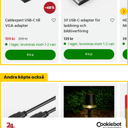
-
48
%
Cablexpert USB-C till
3i1 USB-C-adapter för
HDM
VGA-adapter
laddning och
Mi
bildöverföring
Nuvarande pris
109 kr
:
Pris
139 kr
:
139 kr
Pri
39 
209 kr
109 kr
Tidigare pris
:
209 kr
I lager, levereras inom 1-2 vardagar
I lager, levereras inom 1-2 vardagar
Köp
Köp
Andra köpte också