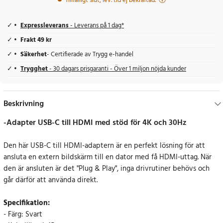
Tillfälligt slut, lev. tid ej bekräftad.
Expressleverans
- Leverans på 1 dag*
Frakt 49 kr
Säkerhet
- Certifierade av Trygg e-handel
Trygghet
- 30 dagars prisgaranti - Över 1 miljon nöjda kunder
Beskrivning
-Adapter USB-C till HDMI med stöd för 4K och 30Hz
Den här USB-C till HDMI-adaptern är en perfekt lösning för att
ansluta en extern bildskärm till en dator med få HDMI-uttag. När
den är ansluten är det "Plug & Play", inga drivrutiner behövs och
går därför att använda direkt.
Specifikation:
- Färg: Svart