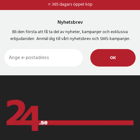
⭐ 365 dagars öppet köp
⭐
Frakt 49kr *
Nyhetsbrev
Bli den första att få ta del av nyheter, kampanjer och exklusiva
erbjudanden Anmäl dig till vårt nyhetsbrev och SMS-kampanjer.
OK