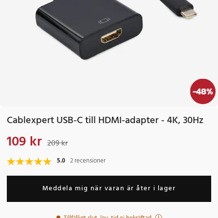
-
48
%
Cablexpert USB-C till HDMI-adapter - 4K, 30Hz
109 kr
Nuvarande pris
:
109 kr
Tidigare pris
:
209 kr
209 kr
5.0
2 recensioner
Meddela mig när varan är åter i lager