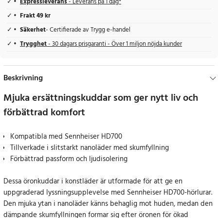
Expressleverans
- Leverans på 1 dag*
Frakt 49 kr
Säkerhet
- Certifierade av Trygg e-handel
Trygghet
- 30 dagars prisgaranti - Över 1 miljon nöjda kunder
Beskrivning
Mjuka ersättningskuddar som ger nytt liv och
förbättrad komfort
Kompatibla med Sennheiser HD700
Tillverkade i slitstarkt nanoläder med skumfyllning
Förbättrad passform och ljudisolering
Dessa öronkuddar i konstläder är utformade för att ge en
uppgraderad lyssningsupplevelse med Sennheiser HD700-hörlurar.
Den mjuka ytan i nanoläder känns behaglig mot huden, medan den
dämpande skumfyllningen formar sig efter öronen för ökad