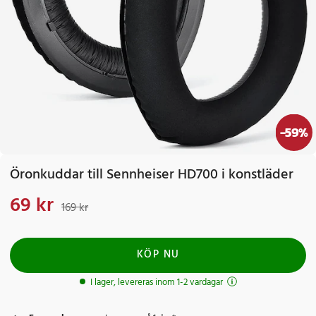
-
59
%
Öronkuddar till Sennheiser HD700 i konstläder
69 kr
Nuvarande pris
:
69 kr
Tidigare pris
:
169 kr
169 kr
KÖP NU
I lager, levereras inom 1-2 vardagar