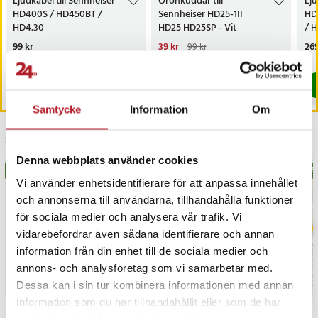
Ljudkabel till Sennheiser
Öronkuddar till
Lju
HD400S / HD450BT /
Sennheiser HD25-1II
HD
HD4.30
HD25 HD25SP - Vit
/ 
Pris
99 kr
:
99 kr
Nuvarande pris
39 kr
:
Pri
269
99 kr
39 kr
Tidigare pris
:
99 kr
I lager, levereras inom 1-2 vardagar
I lager, levereras inom 1-2 vardagar
Köp
Köp
Samtycke
Information
Om
Senast besökta
Denna webbplats använder cookies
BÄSTSÄLJARE
BÄS
Vi använder enhetsidentifierare för att anpassa innehållet
och annonserna till användarna, tillhandahålla funktioner
för sociala medier och analysera vår trafik. Vi
vidarebefordrar även sådana identifierare och annan
information från din enhet till de sociala medier och
annons- och analysföretag som vi samarbetar med.
Dessa kan i sin tur kombinera informationen med annan
information som du har tillhandahållit eller som de har