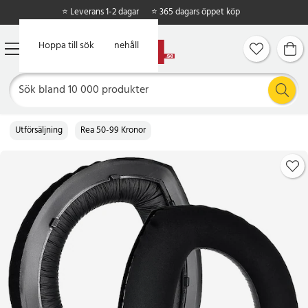
⭐ Leverans 1-2 dagar
⭐ 365 dagars öppet köp
Hoppa till huvudinnehåll
Hoppa till sök
Utförsäljning
Rea 50-99 Kronor