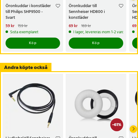
- Funktion: Ersättningskuddar med förbättrad komfort och
Öronkuddar i konstläder
Öronkuddar till
Öro
ljudisolering
till Philips SHP9500 -
Sennheiser HD800 i
Se
Svart
konstläder
HD4
Artikelnummer
:
124233
Nuvarande pris
59 kr
:
Nuvarande pris
69 kr
:
Nu
69 
159 kr
169 kr
59 kr
Tidigare pris
:
159 kr
69 kr
Tidigare pris
:
169 kr
69 
Sista exemplaret
I lager, levereras inom 1-2 vardagar
Köp
Köp
Andra köpte också
-
61
%