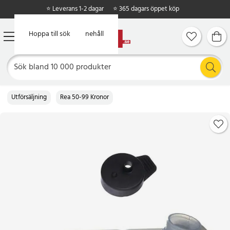
⭐ Leverans 1-2 dagar
⭐ 365 dagars öppet köp
Hoppa till huvudinnehåll
Hoppa till sök
Utförsäljning
Rea 50-99 Kronor