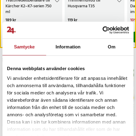
Tvättmedelsbehållare till
Trimmerhuvud till
Re
Kärcher K2–K7-serien 750
Husqvarna T35
Da
ml
imi
ba
Pris
189 kr
:
189 kr
Pris
119 kr
:
119 kr
Nu
109
109
I lager, levereras inom 1-2 vardagar
I lager, levereras inom 1-2 vardagar
Köp
Köp
Samtycke
Information
Om
Senast besökta
Denna webbplats använder cookies
BÄSTSÄLJARE
BÄS
Vi använder enhetsidentifierare för att anpassa innehållet
och annonserna till användarna, tillhandahålla funktioner
för sociala medier och analysera vår trafik. Vi
vidarebefordrar även sådana identifierare och annan
information från din enhet till de sociala medier och
annons- och analysföretag som vi samarbetar med.
Dessa kan i sin tur kombinera informationen med annan
information som du har tillhandahållit eller som de har