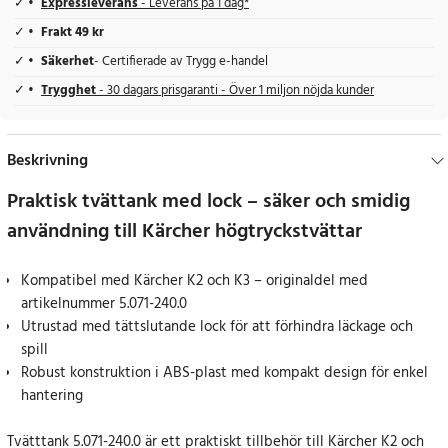
Expressleverans
- Leverans på 1 dag*
Frakt 49 kr
Säkerhet
- Certifierade av Trygg e-handel
Trygghet
- 30 dagars prisgaranti - Över 1 miljon nöjda kunder
Beskrivning
Praktisk tvättank med lock – säker och smidig
användning till Kärcher högtryckstvättar
Kompatibel med Kärcher K2 och K3 – originaldel med
artikelnummer 5.071-240.0
Utrustad med tättslutande lock för att förhindra läckage och
spill
Robust konstruktion i ABS-plast med kompakt design för enkel
hantering
Tvätttank 5.071-240.0 är ett praktiskt tillbehör till Kärcher K2 och