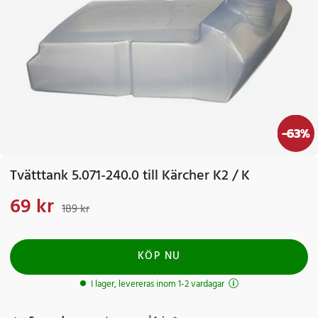
-
63
%
Tvätttank 5.071-240.0 till Kärcher K2 / K
69 kr
Nuvarande pris
:
69 kr
Tidigare pris
:
189 kr
189 kr
KÖP NU
I lager, levereras inom 1-2 vardagar