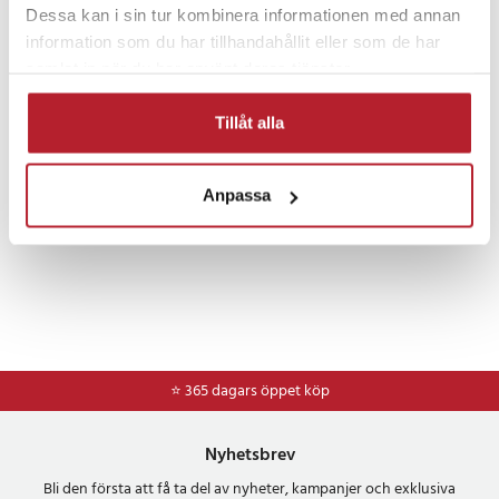
Dessa kan i sin tur kombinera informationen med annan
Rea 100-199 Kronor
Verktygsbatterier
information som du har tillhandahållit eller som de har
samlat in när du har använt deras tjänster.
Mätverktyg
Rea Hem & Fritid
Rea Verktyg
Tillåt alla
Anpassa
⭐ 365 dagars öppet köp
Nyhetsbrev
Bli den första att få ta del av nyheter, kampanjer och exklusiva