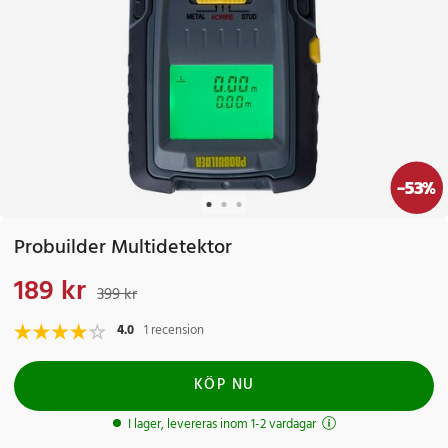
-
53
%
Probuilder Multidetektor
189 kr
Nuvarande pris
:
189 kr
Tidigare pris
:
399 kr
399 kr
4.0
1 recension
KÖP NU
I lager, levereras inom 1-2 vardagar