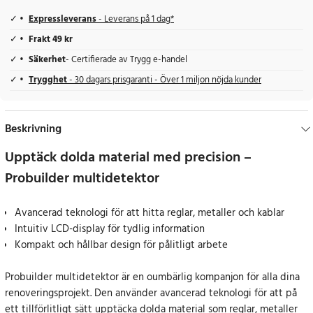
Expressleverans
- Leverans på 1 dag*
Frakt 49 kr
Säkerhet
- Certifierade av Trygg e-handel
Trygghet
- 30 dagars prisgaranti - Över 1 miljon nöjda kunder
Beskrivning
Upptäck dolda material med precision –
Probuilder multidetektor
Avancerad teknologi för att hitta reglar, metaller och kablar
Intuitiv LCD-display för tydlig information
Kompakt och hållbar design för pålitligt arbete
Probuilder multidetektor är en oumbärlig kompanjon för alla dina
renoveringsprojekt. Den använder avancerad teknologi för att på
ett tillförlitligt sätt upptäcka dolda material som reglar, metaller