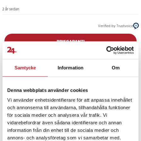
2 år sedan
Verified by Trustvoice
PRISGARANTI
UTFÖRSÄLJNING
Samtycke
Information
Om
Denna webbplats använder cookies
Vi använder enhetsidentifierare för att anpassa innehållet
och annonserna till användarna, tillhandahålla funktioner
Fortsätt att fynda
för sociala medier och analysera vår trafik. Vi
vidarebefordrar även sådana identifierare och annan
Hem & Trädgård
Verktyg
information från din enhet till de sociala medier och
annons- och analysföretag som vi samarbetar med.