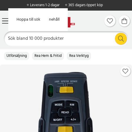
⭐ Leverans 1-2 dagar
⭐ 365 dagars öppet köp
Hoppa till huvudinnehåll
Hoppa till sök
Utförsäljning
Rea Hem & Fritid
Rea Verktyg