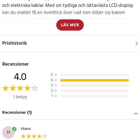
och elektriska kablar. Med sin tydliga och lättavlästa LCD-display
kan du snabbt få en överblick över vad som döljer sig bakom
väggar, golv och tak. Detektorns kompakta storlek och slitstarka
LÄS MER
konstruktion säkerställer att du kan räkna med den i alla miljöer.
Effektiv materialdetektering i hemmet
Prishistorik
Med Probuilder multidetektorn kan du genomföra dina projekt
med förtroende och precision, veta vad som ligger gömt för att
Recensioner
undvika kostsamma misstag.
4.0
5
☆
4
☆
Specifikation
3
☆
2
☆
- Detektionslägen: reglar, metall, kablar
1
☆
1 betyg
- Display: LCD
- Strömkälla: Batteridriven
Recensioner (1)
Artikelnummer
:
108650
Hans
H