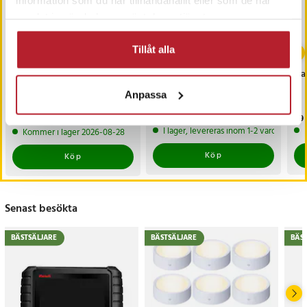
samlat in när du har använt deras tjänster.
-
38
%
Tillåt alla
Dunlop kylväska till cykel
Förstärkningsantenn
Fla
7 L / isolerad
med SMB till DAB/DAB+
Anpassa
pakethållarväska /
Bilradio
cykelväska - grå
Nuvarande pris
179 kr
:
Pris
149 kr
:
149 kr
Pri
69 
289 kr
179 kr
Tidigare pris
:
289 kr
I lager, levereras inom 1-2 vardagar
Kommer i lager 2026-08-28
Köp
Köp
Senast besökta
BÄSTSÄLJARE
BÄSTSÄLJARE
BÄS