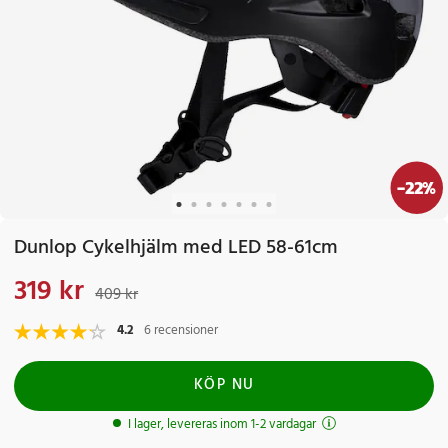
-
22
%
Dunlop Cykelhjälm med LED 58-61cm
319 kr
Nuvarande pris
:
319 kr
Tidigare pris
:
409 kr
409 kr
4.2
6 recensioner
KÖP NU
I lager, levereras inom 1-2 vardagar