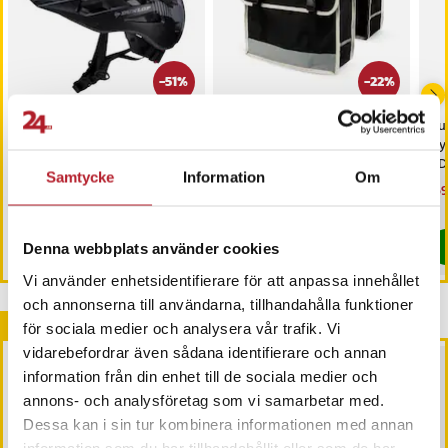
-
51
%
-
22
%
Dunlop Cykelhjälm med
Dunlop Dubbel
Du
LED 55-58cm
cykelväska för
tr
pakethållare
/ 
Samtycke
Information
Om
Nuvarande pris
199 kr
:
Nuvarande pris
209 kr
:
Nu
159
409 kr
269 kr
199 kr
Tidigare pris
:
409 kr
209 kr
Tidigare pris
:
269 kr
159
I lager, levereras inom 1-2 vardagar
Kommer i lager 2026-08-28
Köp
Köp
Denna webbplats använder cookies
Vi använder enhetsidentifierare för att anpassa innehållet
och annonserna till användarna, tillhandahålla funktioner
Andra köpte också
för sociala medier och analysera vår trafik. Vi
vidarebefordrar även sådana identifierare och annan
information från din enhet till de sociala medier och
annons- och analysföretag som vi samarbetar med.
Dessa kan i sin tur kombinera informationen med annan
information som du har tillhandahållit eller som de har