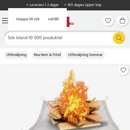
⭐ Leverans 1-2 dagar
⭐ 365 dagars öppet köp
Hoppa till huvudinnehåll
Hoppa till sök
Utförsäljning
Rea Hem & Fritid
Utförsäljning Sommar