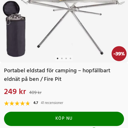
-
39
%
Portabel eldstad för camping – hopfällbart
eldnät på ben / Fire Pit
249 kr
Nuvarande pris
:
249 kr
Tidigare pris
:
409 kr
409 kr
4.7
41 recensioner
KÖP NU