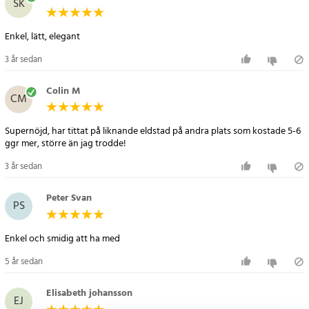
SK
- Mått: 56 × 56 × 43 cm
- Material: rostfritt stål
Enkel, lätt, elegant
- Tillbehör: praktisk förvaringsväska ingår
3 år sedan
Artikelnummer
:
83877
Colin M
CM
Supernöjd, har tittat på liknande eldstad på andra plats som kostade 5-6
ggr mer, större än jag trodde!
3 år sedan
Peter Svan
PS
Enkel och smidig att ha med
5 år sedan
Elisabeth johansson
EJ