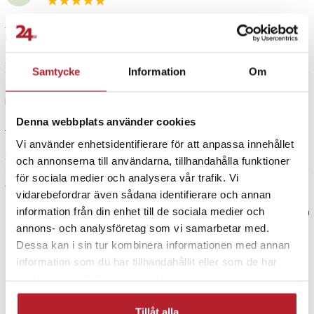
Absolut värt köpet. Dock svårt montera ihop då det ej medföljde någon
instruktion
5 år sedan
Samtycke
Information
Om
Anneli
A
Denna webbplats använder cookies
Tillmötesgående. Snabb leverans
Vi använder enhetsidentifierare för att anpassa innehållet
5 år sedan
och annonserna till användarna, tillhandahålla funktioner
för sociala medier och analysera vår trafik. Vi
Visa fler recensioner
vidarebefordrar även sådana identifierare och annan
information från din enhet till de sociala medier och
Verified by Trustvoice
annons- och analysföretag som vi samarbetar med.
Dessa kan i sin tur kombinera informationen med annan
PRISGARANTI
information som du har tillhandahållit eller som de har
samlat in när du har använt deras tjänster.
UTFÖRSÄLJNING
Tillåt alla