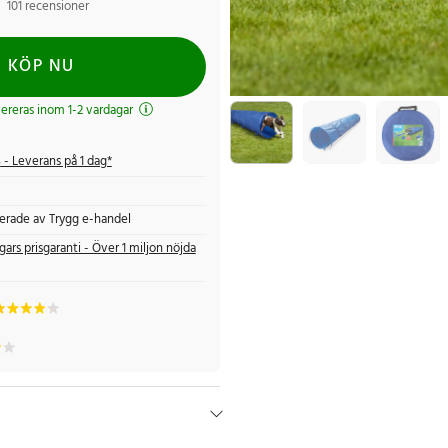
101 recensioner
KÖP NU
evereras inom 1-2 vardagar
s
- Leverans på 1 dag*
fierade av Trygg e-handel
gars prisgaranti - Över 1 miljon nöjda