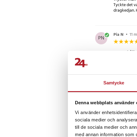
- Färg: Blå
Tyckte det va
- Inkluderade tillbeh
dragkedjan. H
tältpinnar för säker 
Pia N
•
11 
PN
En stor hållb
Ingemar G
IG
Samtycke
Något dyr me
Denna webbplats använder 
Vi använder enhetsidentifierar
Monika V
•
sociala medier och analysera 
MV
till de sociala medier och a
med annan information som du 
Jättebra roli