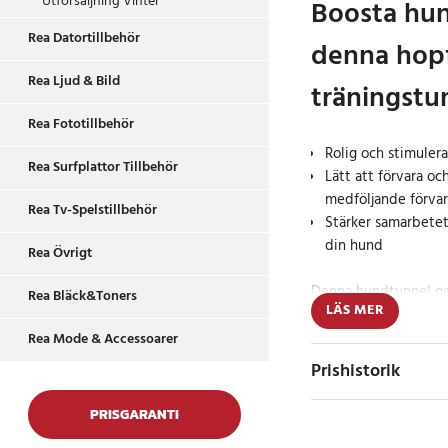
Utförsäljning Vinter
Boosta hun
Rea Datortillbehör
denna hopf
Rea Ljud & Bild
träningstu
Rea Fototillbehör
Rolig och stimulera
Rea Surfplattor Tillbehör
Lätt att förvara oc
medföljande förva
Rea Tv-Spelstillbehör
Stärker samarbetet
din hund
Rea Övrigt
Denna hundtunnel ger
Rea Bläck&Toners
LÄS MER
träningsform som utv
självförtroende. Den 
Rea Mode & Accessoarer
kombinera lek och tr
Prishistorik
samspelet mellan dig
PRISGARANTI
Aktivera och ut