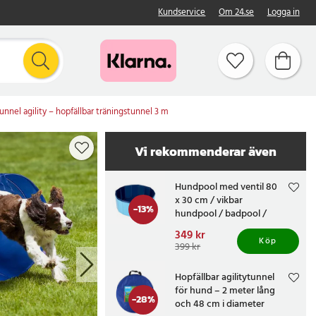
Kundservice
Om 24.se
Logga in
unnel agility – hopfällbar träningstunnel 3 m
Vi rekommenderar även
Hundpool med ventil 80
x 30 cm / vikbar
-
13
%
hundpool / badpool /
hundbad
Nuvarande pris
349 kr
:
Köp
349 kr
Tidigare pris
:
399 kr
399 kr
Hopfällbar agilitytunnel
för hund – 2 meter lång
-
28
%
och 48 cm i diameter