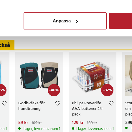
Anpassa
censioner
ckså
6
%
-
46
%
-
32
%
Godisväska för
Philips Powerlife
Stor
hundträning
AAA-batterier 24-
cm 
pack
plä
säng
Nuvarande pris
59 kr
:
Nuvarande pris
129 kr
:
Pri
299
109 kr
189 kr
59 kr
Tidigare pris
:
129 kr
Tidigare pris
:
I
inom 1-2 vardagar
I lager, levereras inom 1-2 vardagar
I lager, levereras inom 1-2 vardagar
109 kr
189 kr