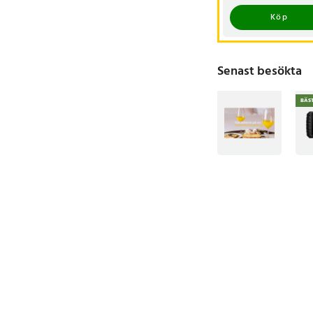
Köp
Senast besökta
Artikelnummer
:
8988
BÄS