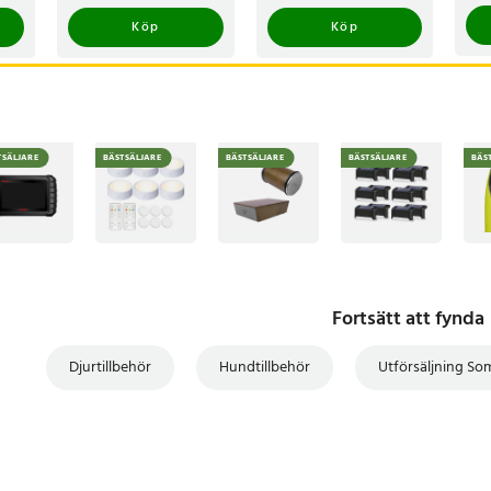
Köp
Köp
6
TSÄLJARE
BÄSTSÄLJARE
BÄSTSÄLJARE
BÄSTSÄLJARE
BÄS
Fortsätt att fynda
Djurtillbehör
Hundtillbehör
Utförsäljning S