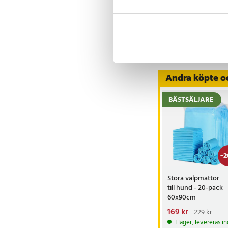
Visa fler re
Andra köpte o
BÄSTSÄLJARE
-
2
Stora valpmattor
till hund - 20-pack
60x90cm
Nuvarande pris
169 kr
:
229 kr
169 kr
Tidigare pris
:
I lager, levereras 
229 kr