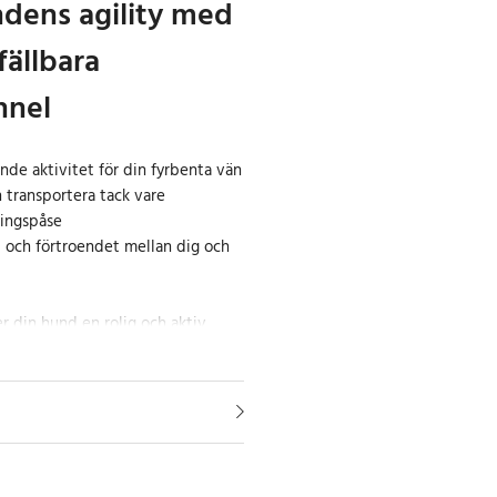
dens agility med
ällbara
nnel
nde aktivitet för din fyrbenta vän
h transportera tack vare
ringspåse
 och förtroendet mellan dig och
 din hund en rolig och aktiv
ecklar både fysik och
passar perfekt för dig som vill
äning samtidigt som du stärker
 och din hund.
mana din hund med en