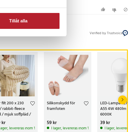
Tillåt alla
Verified by Trustvoice
 filt 200 x 230
Silikonskydd för
LED-Lampa E27
/ rabbit-fleece
framfoten
A55 4W 480lm
d / mjuk soffpläd /
6000K
filt offwhite
s
 kr
:
299 kr
Pris
59 kr
:
59 kr
Pris
39 kr
:
39 kr
 lager, levereras inom 1-2 vardagar
I lager, levereras inom 1-2 vardagar
I lager, leverera