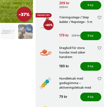
Nuvarande pris
209 kr
:
Köp
209 kr
Tidigare pris
:
289 kr
289 kr
-
37
%
PRESENTTIPS
Träningsstege / Step
ladder / Repstege - 5 m
-
46
%
Nuvarande pris
179 kr
:
329 kr
Köp
179 kr
Tidigare pris
:
329 kr
Dragboll för stora
hundar med säker
handrem
Pris
189 kr
:
189 kr
Köp
Hundleksak med
godisgömma –
aktiveringsleksak med
tuggfunktion
Pris
79 kr
:
79 kr
Köp