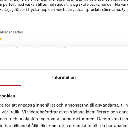
r perfekt med väskan till tunneln ända tills jag skulle packa ner den. Nu var d
ör: Förvaringspåse och 8
ade jag försökt trycka ihop den mer hade väskan spruckit i sömmarna. Synd d
användning
månader sedan
ar tunnel för mina två stora ragdoll pojkar.
•
1 år sedan
Information
n helt ok
cookies
e för att anpassa innehållet och annonserna till användarna, tillh
1 år sedan
vår trafik. Vi vidarebefordrar även sådana identifierare och anna
nnons- och analysföretag som vi samarbetar med. Dessa kan i sin
har tillhandahållit eller som de har samlat in när du har använt 
gt att se hur glad vuven är och leverans varit snabbt