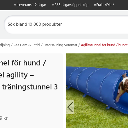
⭐ Leverans 1-2 dagar
⭐ 365 dagars öppet köp
⭐
Frakt 49kr *
äljning
Rea Hem & Fritid
Utförsäljning Sommar
Agilitytunnel för hund / hundt
nel för hund /
 agility –
 träningstunnel 3
 kr
Tidigare pris
:
379 kr
9 kr