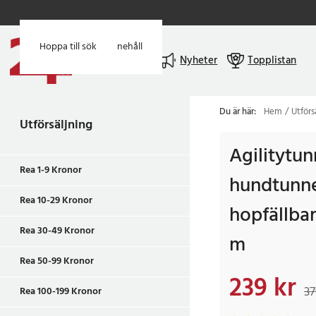
Hoppa till huvudinnehåll
Hoppa till sök
Meny
Nyheter
Topplistan
Du är här:
Hem
Utförs
Utförsäljning
Agilitytun
Rea 1-9 Kronor
hundtunnel
Rea 10-29 Kronor
hopfällbar
Rea 30-49 Kronor
m
Rea 50-99 Kronor
239 kr
Nuvarande pris
:
239
37
Rea 100-199 Kronor