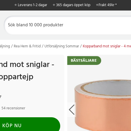
⭐ Leverans 1-2 dagar
⭐ 365 dagars öppet köp
⭐
Frakt 49kr *
äljning
Rea Hem & Fritid
Utförsäljning Sommar
Kopparband mot sniglar - 4 m
BÄSTSÄLJARE
d mot sniglar -
oppartejp
kr
Tidigare pris
:
69 kr
r
54 recensioner
KÖP NU