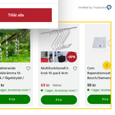
Verified by Trustvoice
Tillåt alla
STSÄLJARE
-
37
%
lekterande
Multifunktionell S-
Com
elskrämma 10-
krok 10-pack 9cm
Reperationssats til
k / fågelskydd /
Bosch/Siemens
elavskräckare för
12005744
s
 kr
:
129 kr
Nuvarande pris
69 kr
:
Pris
99 kr
:
99 kr
109 kr
ing och fruktträd
69 kr
Tidigare pris
:
 lager, levereras inom 1-2 vardagar
I lager, leverera
I lager, levereras inom 1-2 vardagar
109 kr
Köp
Köp
Köp