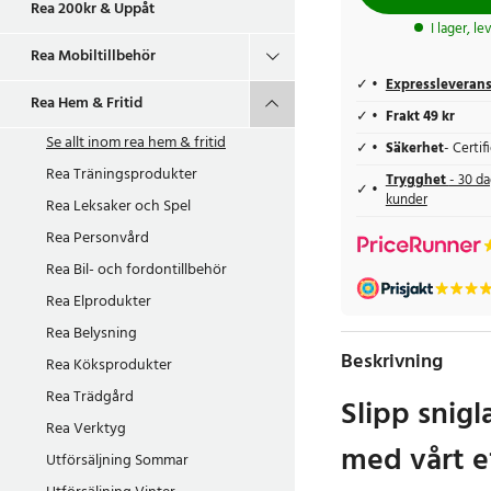
Rea 200kr & Uppåt
I lager, l
Rea Mobiltillbehör
Expressleveran
Rea Hem & Fritid
Frakt 49 kr
Se allt inom
rea hem & fritid
Säkerhet
- Certi
Rea Träningsprodukter
Trygghet
- 30 da
kunder
Rea Leksaker och Spel
Rea Personvård
Rea Bil- och fordontillbehör
Rea Elprodukter
Rea Belysning
Beskrivning
Rea Köksprodukter
Rea Trädgård
Slipp snigl
Rea Verktyg
med vårt e
Utförsäljning Sommar