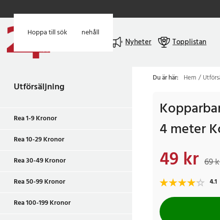
Hoppa till huvudinnehåll
Hoppa till sök
Meny
Nyheter
Topplistan
Du är här:
Hem
Utförs
Utförsäljning
Kopparban
Rea 1-9 Kronor
4 meter K
Rea 10-29 Kronor
49 kr
Nuvarande pris
:
49 
Rea 30-49 Kronor
69 k
Rea 50-99 Kronor
4.1
Rea 100-199 Kronor