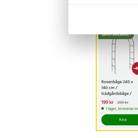
Andra köpte o
BÄSTSÄLJARE
-
4
Rosenbåge 240 x
140 cm /
trädgårdsbåge /
växtbåge / spaljéb
Nuvarande pris
199 kr
:
389 kr
för klätterväxter oc
199 kr
Tidigare pris
:
I lager, levereras 
389 kr
rosor
Köp