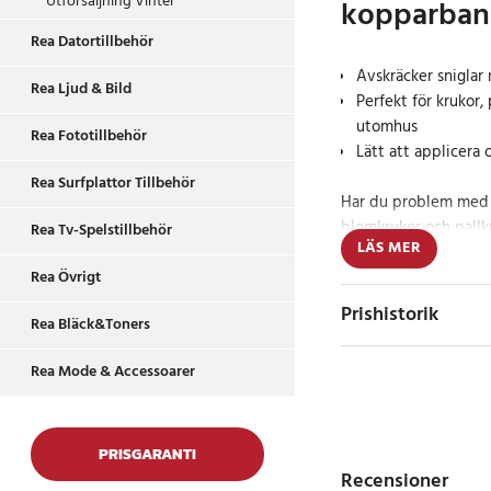
Utförsäljning Vinter
kopparba
Rea Datortillbehör
Avskräcker sniglar 
Rea Ljud & Bild
Perfekt för krukor,
utomhus
Rea Fototillbehör
Lätt att applicera 
Rea Surfplattor Tillbehör
Har du problem med 
blomkrukor och pall
Rea Tv-Spelstillbehör
LÄS MER
du enkelt skapa en ef
växter.
Rea Övrigt
Prishistorik
Rea Bläck&Toners
Ett naturligt och
Rea Mode & Accessoarer
Vårt kopparband är ex
effekt och används fö
och skapa barriärer 
PRISGARANTI
i kontakt med koppar 
Recensioner
Denna stöt är tillräck