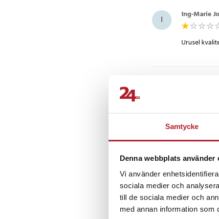
Ing-Marie J
I
Urusel kvalit
Michael Bri
MB
bra tejp sna
Samtycke
Margareta
M
Denna webbplats använder 
Vi använder enhetsidentifierar
Kopparbandet
sociala medier och analysera 
till de sociala medier och a
med annan information som du 
Visa fler re