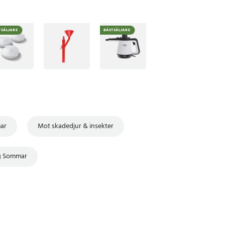
TSÄLJARE
BÄSTSÄLJARE
ar
Mot skadedjur & insekter
ng Sommar