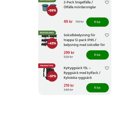
BÄSTSÄLJARE
2-Pack Snigelfälla /
Ölfälla mördarsniglar
-
59
%
Nuvarande pris
49 kr
:
119 kr
Köp
49 kr
Tidigare pris
:
119 kr
BÄSTSÄLJARE
Solcellsbelysning för
trappa 12-pack IP65 /
-
43
%
belysning med solceller för
altan och staket /
Nuvarande pris
299 kr
:
trappbelysning
Köp
299 kr
Tidigare pris
:
529 kr
529 kr
PRESENTTIPS
Kylryggsäck 15L –
Ryggsäck med kylfack /
-
37
%
Kylväska ryggsäck
Nuvarande pris
219 kr
:
Köp
219 kr
Tidigare pris
:
349 kr
349 kr