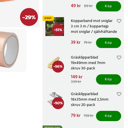
Nuvarande pris
49 kr
:
89 kr
Köp
49 kr
Tidigare pris
:
89 kr
-
29
%
NYHET
Kopparband mot sniglar
3 cm 3 m / koppartejp
-
51
%
mot sniglar / självhäftande
snigeltejp
Nuvarande pris
39 kr
:
79 kr
Köp
39 kr
Tidigare pris
:
79 kr
Gräsklipparblad
19x49mm med 7mm
-
56
%
skruv 30-pack
Nuvarande pris
149 kr
:
Köp
149 kr
Tidigare pris
:
339 kr
339 kr
Gräsklipparblad
18x35mm med 3,5mm
-
50
%
skruv 20-pack
Nuvarande pris
79 kr
:
159 kr
Köp
79 kr
Tidigare pris
:
159 kr