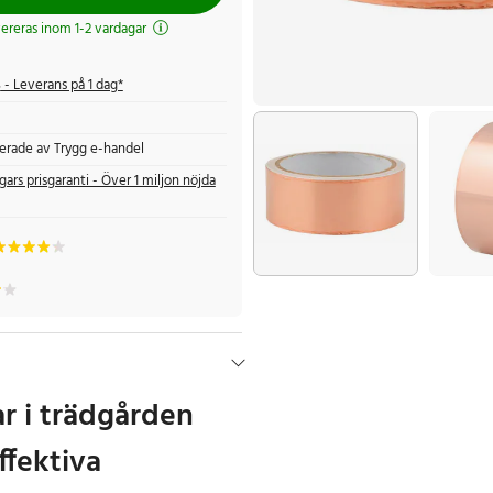
evereras inom 1-2 vardagar
s
- Leverans på 1 dag*
fierade av Trygg e-handel
gars prisgaranti - Över 1 miljon nöjda
ar i trädgården
ffektiva