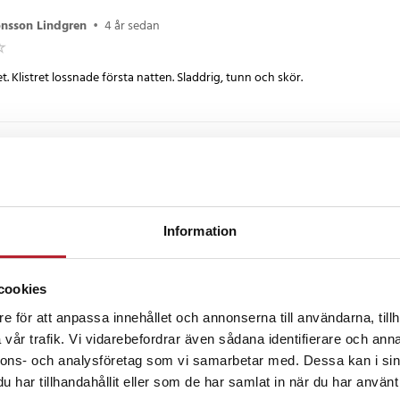
onsson Lindgren
•
4 år sedan
et. Klistret lossnade första natten. Sladdrig, tunn och skör.
mert
•
4 år sedan
bb leverans
Information
•
5 år sedan
cookies
e för att anpassa innehållet och annonserna till användarna, tillh
 är bra mot mördarsniglar. Mycket bra pris!
vår trafik. Vi vidarebefordrar även sådana identifierare och anna
nnons- och analysföretag som vi samarbetar med. Dessa kan i sin
har tillhandahållit eller som de har samlat in när du har använt 
censioner