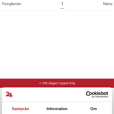
Föregående
1
Nästa
⭐ 365 dagars öppet köp
Nyhetsbrev
Bli den första att få ta del av nyheter, kampanjer och exklusiva
Samtycke
Information
Om
erbjudanden Anmäl dig till vårt nyhetsbrev och SMS-kampanjer.