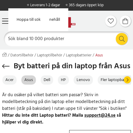
⭐ Leverans 1-2 dagar
⭐ 365 dagars öppet köp
Hoppa till huvudinnehåll
Hoppa till sök
Datortillbehör
Laptoptillbehör
Laptopbatterier
Asus
Byt batteri på din laptop från Asus
Acer
Asus
Dell
HP
Lenovo
Fler laptopbatteri
Är du osäker på vilket batteri som passar? Skriv in
modellbeteckning på din laptop eller modellbeteckning på ditt
batteri (står på baksidan) I rutan uppe till vänster "Sök i butiken"
Hittar du inte ditt Laptop batteri? Maila
support@24.se
så
hjälper vi dig direkt.