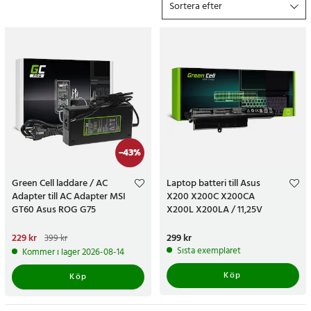
Sortera efter
-
43
%
Green Cell laddare / AC
Laptop batteri till Asus
Adapter till AC Adapter MSI
X200 X200C X200CA
GT60 Asus ROG G75
X200L X200LA / 11,25V
2200mAh
Nuvarande pris
229 kr
:
229 kr
Tidigare
Pris
299 kr
:
299 kr
399 kr
pris
:
399 kr
Sista exemplaret
Kommer i lager 2026-08-14
Köp
Köp