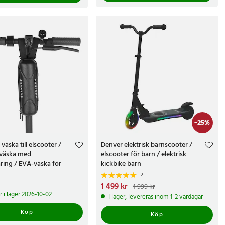
-
25
%
väska till elscooter /
Denver elektrisk barnscooter /
rväska med
elscooter för barn / elektrisk
aring / EVA-väska för
kickbike barn
kel
2
kr
Nuvarande pris
1 499 kr
:
1 499 kr
Tidigare
1 999 kr
pris
:
1 999 kr
i lager 2026-10-02
I lager, levereras inom 1-2 vardagar
Köp
Köp