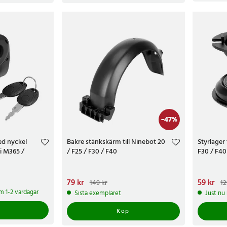
-
47
%
d nyckel
Bakre stänkskärm till Ninebot 20
Styrlager 
mi M365 /
/ F25 / F30 / F40
F30 / F40
Nuvarande pris
79 kr
:
79 kr
Tidigare pris
:
Nuvarand
59 kr
149 kr
12
149 kr
129 kr
om 1-2 vardagar
Sista exemplaret
Just nu
Köp