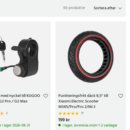
Sortera efter
90 produkter
ehör finns det? Ja, här hjälper vi dig med de vanligaste frågorna!
xempelvis en Segway. Den har dessutom en hastighet upp till 12
y. Den är lite dyrare och otympligare än elscootern men har en
 med nyckel till KUGOO
Punkteringsfritt däck 8,5" till
 G2 Pro / G2 Max
Xiaomi Electric Scooter
billiga hoverkarts är perfekta för dig som vill hitta fler roliga
M365/Pro/Pro 2/Mi 3
2
17
kr
Pris
199 kr
:
199 kr
i lager 2026-08-21
I lager, levereras inom 1-2 vardagar