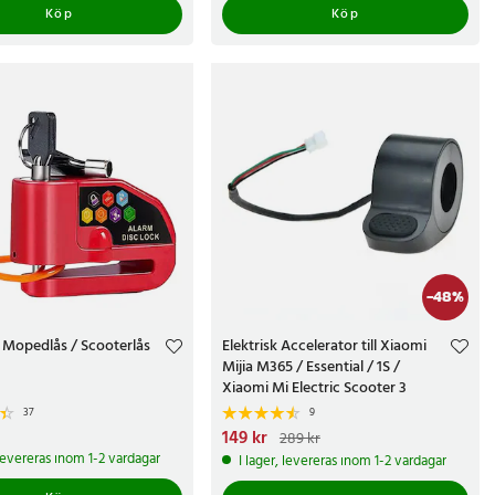
Köp
Köp
-
48
%
/ Mopedlås / Scooterlås
Elektrisk Accelerator till Xiaomi
Mijia M365 / Essential / 1S /
Xiaomi Mi Electric Scooter 3
37
9
kr
Nuvarande pris
149 kr
:
149 kr
Tidigare pris
:
289 kr
289 kr
 levereras inom 1-2 vardagar
I lager, levereras inom 1-2 vardagar