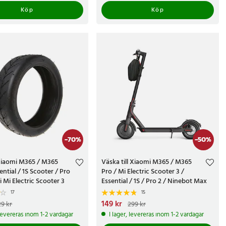
Köp
Köp
ddare, bromslås och bakskärmar till fästremmar, kontrollpaneler,
till handtag, bärväskor, reflexdekaler och sadlar.
 dagar, 365 dagars öppet köp och en kundservice som har tid för dig.
-
70
%
-
50
%
 Xiaomi M365 / M365
Väska till Xiaomi M365 / M365
ential / 1S Scooter / Pro
Pro / Mi Electric Scooter 3 /
i Mi Electric Scooter 3
Essential / 1S / Pro 2 / Ninebot Max
G30
17
15
e pris
:
69 kr
Tidigare pris
:
Nuvarande pris
149 kr
:
149 kr
Tidigare pris
:
29 kr
299 kr
299 kr
 levereras inom 1-2 vardagar
I lager, levereras inom 1-2 vardagar