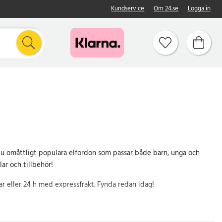
Kundservice
Om 24.se
Logga in
 du omåttligt populära elfordon som passar både barn, unga och
r och tillbehör!
ar eller 24 h med expressfrakt. Fynda redan idag!