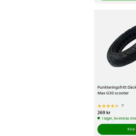
Punkteringsfritt Däc
Max G30 scooter
17
Pris
269 kr
:
269 kr
I lager, levereras in
Köp