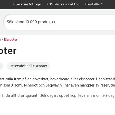
⭐ Leverans 1-2 dagar
⭐ 365 dagars öppet köp
⭐
Frakt 49kr *
n
Elscooter
oter
r
Reservdelar till elscooter
tt rulla fram på en hoverkart, hoverboard eller elscooter. Här hittar
n som Xiaomi, Ninebot och Segway. Vi har även mängder av reservdela
får du alltid prisgaranti, 365 dagars öppet köp, leverans inom 2-3 dag
t utbud av elfordon