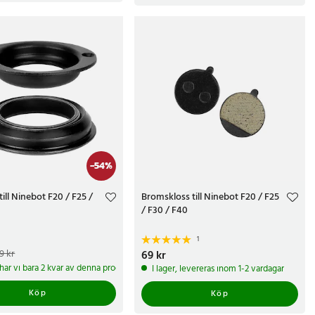
-
54
%
till Ninebot F20 / F25 /
Bromskloss till Ninebot F20 / F25
/ F30 / F40
1
e pris
:
59 kr
Tidigare pris
:
9 kr
Pris
69 kr
:
69 kr
 har vi bara 2 kvar av denna produkt
I lager, levereras inom 1-2 vardagar
Köp
Köp