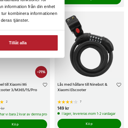
n information från din enhet
 tur kombinera informationen
deras tjänster.
Tillåt alla
-
71
%
l till Xiaomi Mi
Lås med hållare till Ninebot &
Scooter 3/M365/1S/Pro
Xiaomi Elscooter
2
7
e pris
:
29 kr
Tidigare pris
:
Pris
149 kr
:
149 kr
 kr
I lager, levereras inom 1-2 vardagar
 har vi bara 2 kvar av denna produkt
Köp
Köp