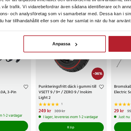
vår trafik. Vi vidarebefordrar även sådana identifierare och anna
nnons- och analysföretag som vi samarbetar med. Dessa kan i sin
har tillhandahållit eller som de har samlat in när du har använt 
Anpassa
-
36
%
Punkteringsfritt däck i gummi till
Bromskabe
0A, 3-Pin
VSETT 9 / 9+ / ZERO 9 / Inokim
Electric 
Light 2
1
Nuvarande pris
249 kr
:
249 kr
Tidigare pris
:
Nuvarand
29 kr
389 kr
99
389 kr
99 kr
om 1-2 vardagar
I lager, levereras inom 1-2 vardagar
Just nu
Köp