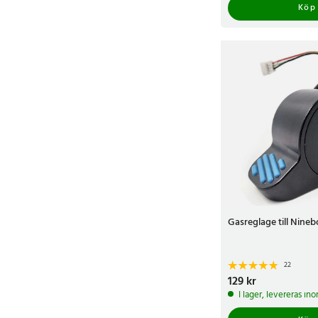
Köp
Gasreglage till Nineb
22
Pris
129 kr
:
129 kr
I lager, levereras in