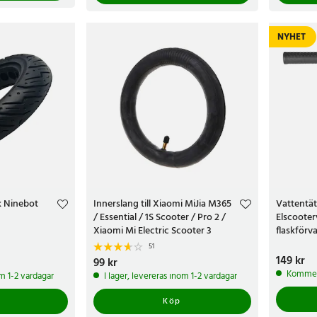
NYHET
k Ninebot
Innerslang till Xiaomi MiJia M365
Vattentät 
/ Essential / 1S Scooter / Pro 2 /
Elscoote
Xiaomi Mi Electric Scooter 3
flaskförv
elsparkcy
51
Pris
149 kr
:
149 
Pris
99 kr
:
99 kr
Kommer 
om 1-2 vardagar
I lager, levereras inom 1-2 vardagar
Köp