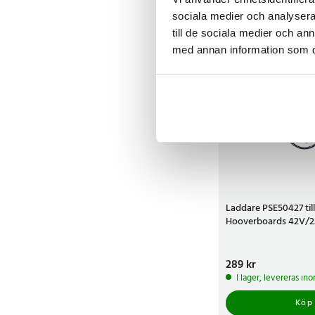
sociala medier och analysera 
till de sociala medier och a
med annan information som du 
Laddare PSE50427 till
Hooverboards 42V/2.
Pris
289 kr
:
289 kr
I lager, levereras in
Köp