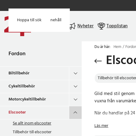
Hoppa till huvudinnehåll
Hoppa till sök
Meny
Nyheter
Topplistan
Du är här:
Hem
Fordo
Fordon
Elsco
Biltillbehör
Tillbehör till elscoote
Cykeltillbehör
Glid med stil genom a
Motorcykeltillbehör
vuxna från varumärke
Elscooter
När du handlar på 24 
Se allt inom
elscooter
Läs mer
Mer om vår
Tillbehör till elscooter