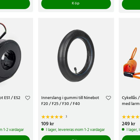
Köp
ot ES1 / ES2
Innerslang i gummi till Ninebot
Cykellås 
F20 / F25 / F30 / F40
med larm
3
Pris
109 kr
:
109 kr
Pris
249 kr
:
249 
om 1-2 vardagar
I lager, levereras inom 1-2 vardagar
I lager,