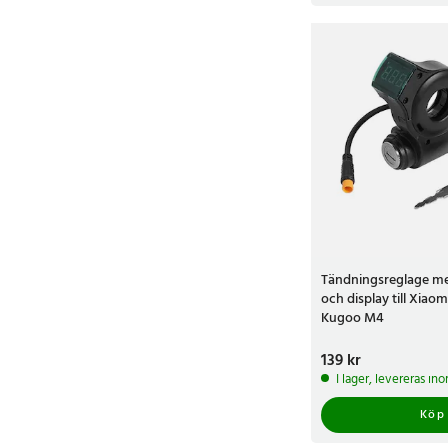
Tändningsreglage me
och display till Xiao
Kugoo M4
Pris
139 kr
:
139 kr
I lager, levereras in
Köp