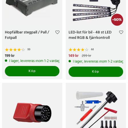
-
50
%
Hopfällbar stegpall / Pall /
LED-list för bil - 48 st LED
Fotpall
med RGB & fjärrkontroll
99
44
Pris
199 kr
:
199 kr
Nuvarande pris
149 kr
:
149 kr
Tidigare
299 kr
pris
:
299 kr
I lager, levereras inom 1-2 vardagar
I lager, levereras inom 1-2 vardagar
Köp
Köp