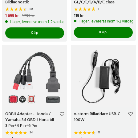
Bildiagnostik
GL/C/E/S/A/B/C class
80
1
Nuvarande pris
1 699 kr
:
Pris
119 kr
:
119 kr
1 799 kr
1 699 kr
Tidigare pris
:
1 799 kr
I lager, levereras inom 1-2 vardagar
I lager, levereras inom 1-2 vardagar
Köp
Köp
ODBII Adapter - Honda /
x-storm Billaddare USB-C
Yamaha 3i1 OBDII Hona till
100W
3 Pin+4 Pin+6 Pin
34
11