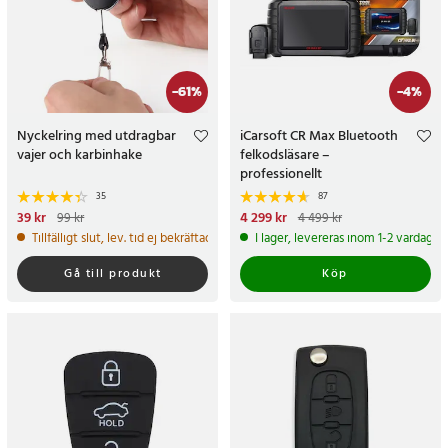
-
61
%
-
4
%
Nyckelring med utdragbar
iCarsoft CR Max Bluetooth
vajer och karbinhake
felkodsläsare –
professionellt
bildiagnosverktyg med trådlös
35
87
OBD-anslutning
Nuvarande pris
39 kr
:
39 kr
Tidigare
Nuvarande pris
4 299 kr
:
99 kr
4 499 kr
pris
:
99 kr
4 299 kr
Tidigare pris
:
4 499 kr
Tillfälligt slut, lev. tid ej bekräftad.
I lager, levereras inom 1-2 vardagar
Gå till produkt
Köp