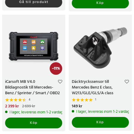
Gå till produkt
Köp
-
11
%
iCarsoft MB V4.0
Däcktryckssensor till
Bildiagnostik till Mercedes-
Mercedes Benz E class,
Benz / Sprinter / Smart / OBD2
W213/GLE/GLS/A class
diagnosverktyg / felkodsläsare
4
1
bil
Nuvarande pris
2 399 kr
:
Pris
149 kr
:
149 kr
2 699 kr
2 399 kr
Tidigare pris
:
2 699 kr
I lager, levereras inom 1-2 vardagar
I lager, levereras inom 1-2 vardagar
Köp
Köp