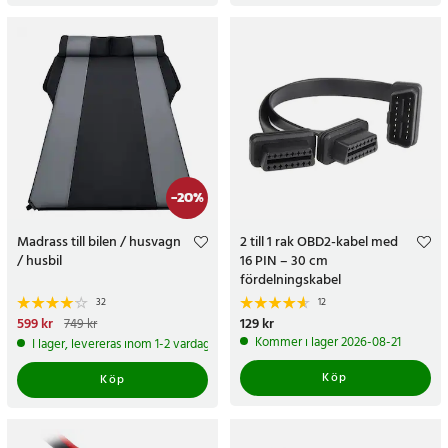
-
20
%
Madrass till bilen / husvagn
2 till 1 rak OBD2-kabel med
/ husbil
16 PIN – 30 cm
fördelningskabel
32
12
Nuvarande pris
599 kr
:
599 kr
Tidigare
Pris
129 kr
:
129 kr
749 kr
pris
:
749 kr
Kommer i lager 2026-08-21
I lager, levereras inom 1-2 vardagar
Köp
Köp