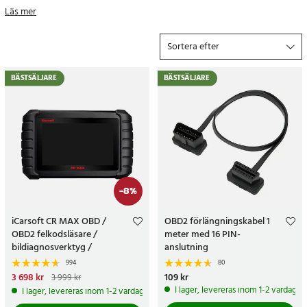
mer.
Läs mer
Visa all:
OBD2
,
biltillbehör
och
GPS tillbehör
Sortera efter
BÄSTSÄLJARE
BÄSTSÄLJARE
-
8
%
BILTILLBEHÖR
iCarsoft CR MAX OBD /
OBD2 förlängningskabel 1
Behöver du biltillbehör?
OBD2 felkodsläsare /
meter med 16 PIN-
Vi har ett stort utbud av biltillbehör,
Bilhållare
, Billaddare,
bildiagnosverktyg /
anslutning
diagnosverktyg för bil
Bildiagnostik verktyg, Gps tillbehör och mycket mer.
994
80
Nuvarande pris
3 698 kr
:
Pris
109 kr
:
109 kr
3 999 kr
3 698 kr
Tidigare pris
:
3 999 kr
I lager, levereras inom 1-2 vardagar
Ska du åka på långresor där du under lång tid inte kommer ha
I lager, levereras inom 1-2 vardagar