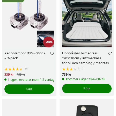
-
23
%
Xenonlampor D3S - 6000K
Uppblåsbar bilmadrass
– 2-pack
190x130cm / luftmadrass
för bil och camping / madrass
till baksäte / resesäng med
74
1
pump
Nuvarande pris
339 kr
:
339 kr
Tidigare
Pris
739 kr
:
739 kr
439 kr
pris
:
439 kr
Kommer i lager 2026-08-28
I lager, levereras inom 1-2 vardagar
Köp
Köp