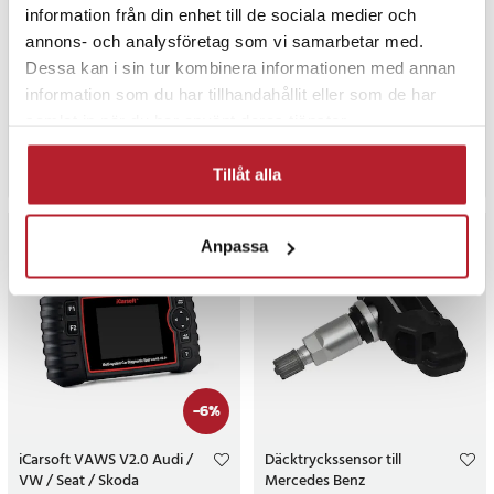
information från din enhet till de sociala medier och
3-i-1 USB-billaddare med
Vattentätt baksätesskydd -
voltmätare och
Perfekt för dig med hund
annons- och analysföretag som vi samarbetar med.
temperaturmätning
Dessa kan i sin tur kombinera informationen med annan
81
141
information som du har tillhandahållit eller som de har
Pris
159 kr
:
159 kr
Pris
499 kr
:
499 kr
samlat in när du har använt deras tjänster.
I lager, levereras inom 1-2 vardagar
I lager, levereras inom 1-2 vardagar
Köp
Köp
Tillåt alla
Anpassa
-
6
%
iCarsoft VAWS V2.0 Audi /
Däcktryckssensor till
VW / Seat / Skoda
Mercedes Benz