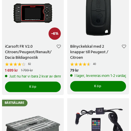
-
6
%
iCarsoft FR V2.0
Bilnyckelskal med 2
Citroen/Peugeot/Renault/
knappar till Peugeot /
Dacia Bildiagnostik
Citroen
82
40
Nuvarande pris
1 699 kr
:
Pris
79 kr
:
79 kr
1 799 kr
1 699 kr
Tidigare pris
:
1 799 kr
I lager, levereras inom 1-2 vardagar
Just nu har vi bara 2 kvar av denna produkt
Köp
Köp
BÄSTSÄLJARE