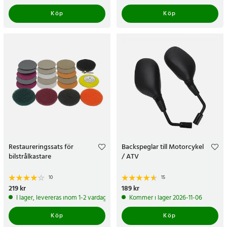
Köp
Köp
Restaureringssats för
Backspeglar till Motorcykel
bilstrålkastare
/ ATV
10
15
Pris
219 kr
:
219 kr
Pris
189 kr
:
189 kr
I lager, levereras inom 1-2 vardagar
Kommer i lager 2026-11-06
Köp
Köp