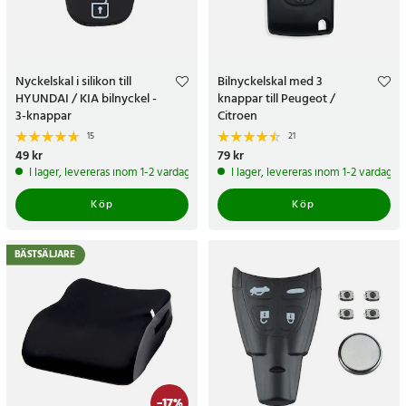
Nyckelskal i silikon till
Bilnyckelskal med 3
HYUNDAI / KIA bilnyckel -
knappar till Peugeot /
3-knappar
Citroen
15
21
Pris
49 kr
:
49 kr
Pris
79 kr
:
79 kr
I lager, levereras inom 1-2 vardagar
I lager, levereras inom 1-2 vardagar
Köp
Köp
BÄSTSÄLJARE
-
17
%