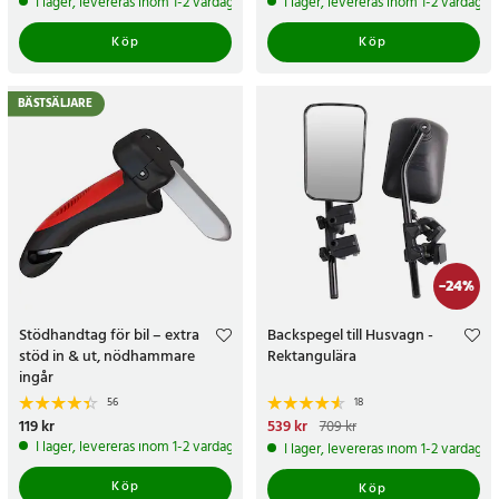
I lager, levereras inom 1-2 vardagar
I lager, levereras inom 1-2 vardagar
Köp
Köp
BÄSTSÄLJARE
-
24
%
Stödhandtag för bil – extra
Backspegel till Husvagn -
stöd in & ut, nödhammare
Rektangulära
ingår
56
18
Pris
119 kr
:
119 kr
Nuvarande pris
539 kr
:
539 kr
Tidigare
709 kr
pris
:
709 kr
I lager, levereras inom 1-2 vardagar
I lager, levereras inom 1-2 vardagar
Köp
Köp