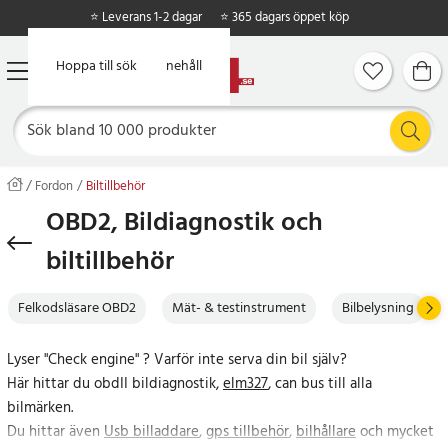
⭐ Leverans 1-2 dagar
⭐ 365 dagars öppet köp
Hoppa till huvudinnehåll
Hoppa till sök
Fordon
Biltillbehör
OBD2, Bildiagnostik och
biltillbehör
Felkodsläsare OBD2
Mät- & testinstrument
Bilbelysning
Lyser "Check engine" ? Varför inte serva din bil själv?
Här hittar du obdII bildiagnostik,
elm327
, can bus till alla
bilmärken.
Du hittar även
Usb billaddare
,
gps tillbehör
,
bilhållare
och mycket