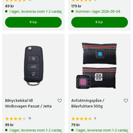
Pris
49 kr
:
49 kr
Pris
179 kr
:
179 kr
I lager, levereras inom 1-2 vardagar
Kommer i lager 2026-09-04
Köp
Köp
Bilnyckelskal till
Avfuktningspåse /
Wolksvagen Passat / Jetta
Bilavfuktare 500g
19
9
Pris
99 kr
:
99 kr
Pris
79 kr
:
79 kr
I lager, levereras inom 1-2 vardagar
I lager, levereras inom 1-2 vardagar