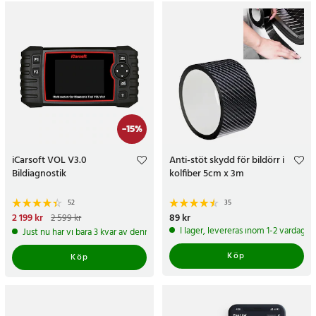
-
15
%
iCarsoft VOL V3.0
Anti-stöt skydd för bildörr i
Bildiagnostik
kolfiber 5cm x 3m
52
35
Nuvarande pris
2 199 kr
:
Pris
89 kr
:
89 kr
2 599 kr
2 199 kr
Tidigare pris
:
2 599 kr
I lager, levereras inom 1-2 vardagar
Just nu har vi bara 3 kvar av denna produkt
Köp
Köp