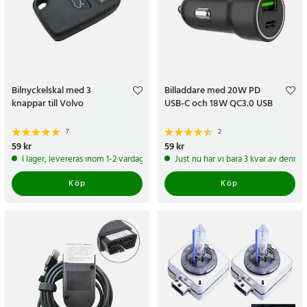
Bilnyckelskal med 3
Billaddare med 20W PD
knappar till Volvo
USB-C och 18W QC3.0 USB
7
2
Pris
59 kr
:
59 kr
Pris
59 kr
:
59 kr
I lager, levereras inom 1-2 vardagar
Just nu har vi bara 3 kvar av denna
Köp
Köp