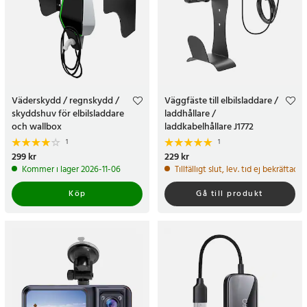
Väderskydd / regnskydd /
Väggfäste till elbilsladdare /
skyddshuv för elbilsladdare
laddhållare /
och wallbox
laddkabelhållare J1772
1
1
Pris
299 kr
:
299 kr
Pris
229 kr
:
229 kr
Kommer i lager 2026-11-06
Tillfälligt slut, lev. tid ej bekräftad.
Köp
Gå till produkt