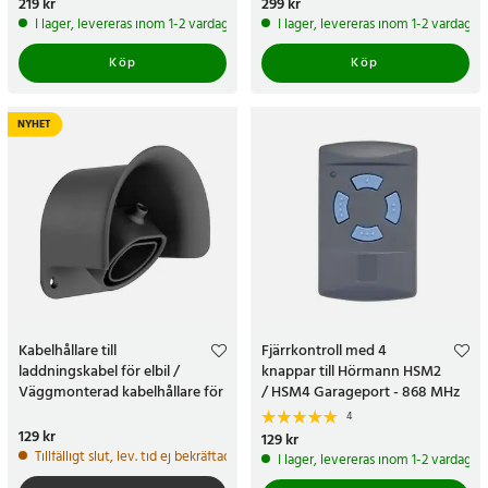
Pris
219 kr
:
219 kr
Pris
299 kr
:
299 kr
I lager, levereras inom 1-2 vardagar
I lager, levereras inom 1-2 vardagar
Köp
Köp
NYHET
Kabelhållare till
Fjärrkontroll med 4
laddningskabel för elbil /
knappar till Hörmann HSM2
Väggmonterad kabelhållare för
/ HSM4 Garageport - 868 MHz
elbilsladdare
4
Pris
129 kr
:
129 kr
Pris
129 kr
:
129 kr
Tillfälligt slut, lev. tid ej bekräftad.
I lager, levereras inom 1-2 vardagar