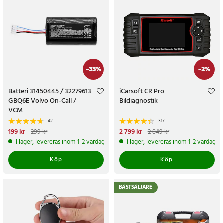
-
33
%
-
2
%
Batteri 31450445 / 32279613
iCarsoft CR Pro
GBQ6E Volvo On-Call /
Bildiagnostik
VCM
42
317
Nuvarande pris
199 kr
:
199 kr
Tidigare
Nuvarande pris
2 799 kr
:
299 kr
2 849 kr
pris
:
299 kr
2 799 kr
Tidigare pris
:
2 849 kr
I lager, levereras inom 1-2 vardagar
I lager, levereras inom 1-2 vardagar
Köp
Köp
BÄSTSÄLJARE