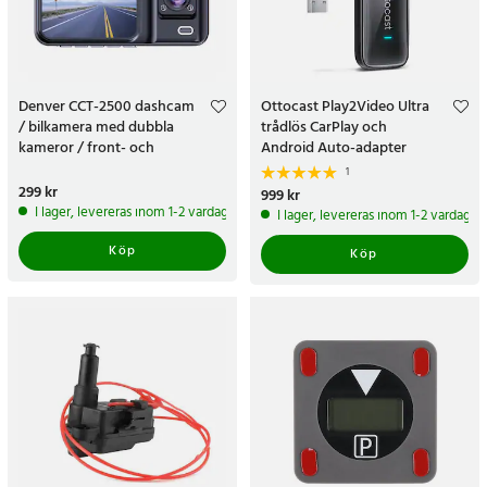
Denver CCT-2500 dashcam
Ottocast Play2Video Ultra
/ bilkamera med dubbla
trådlös CarPlay och
kameror / front- och
Android Auto-adapter
kupékamera med G-sensor
1
Pris
299 kr
:
299 kr
Pris
999 kr
:
999 kr
I lager, levereras inom 1-2 vardagar
I lager, levereras inom 1-2 vardagar
Köp
Köp