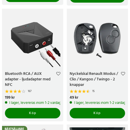
Bluetooth RCA / AUX
Nyckelskal Renault Modus /
adapter - ljudadapter med
Clio / Kangoo / Twingo - 2
NFC
knappar
167
15
Pris
199 kr
:
199 kr
Pris
49 kr
:
49 kr
I lager, levereras inom 1-2 vardagar
I lager, levereras inom 1-2 vardagar
Köp
Köp
BÄSTSÄLJARE