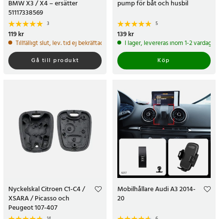
BMW X3 / X4 – ersätter
pump för båt och husbil
51117338569
3
5
Pris
119 kr
:
119 kr
Pris
139 kr
:
139 kr
Tillfälligt slut, lev. tid ej bekräftad.
I lager, levereras inom 1-2 vardagar
Gå till produkt
Köp
Nyckelskal Citroen C1-C4 /
Mobilhållare Audi A3 2014-
XSARA / Picasso och
20
Peugeot 107-407
14
6