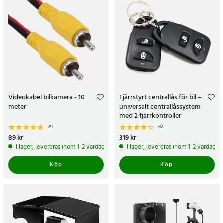
Videokabel bilkamera - 10
Fjärrstyrt centrallås för bil –
meter
universalt centrallåssystem
med 2 fjärrkontroller
29
82
Pris
89 kr
:
89 kr
Pris
319 kr
:
319 kr
I lager, levereras inom 1-2 vardagar
I lager, levereras inom 1-2 vardagar
Köp
Köp