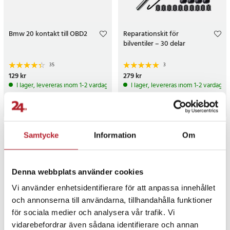
Bmw 20 kontakt till OBD2
Reparationskit för
bilventiler – 30 delar
35
3
Pris
129 kr
:
129 kr
Pris
279 kr
:
279 kr
I lager, levereras inom 1-2 vardagar
I lager, levereras inom 1-2 vardagar
Köp
Köp
Samtycke
Information
Om
Denna webbplats använder cookies
Vi använder enhetsidentifierare för att anpassa innehållet
och annonserna till användarna, tillhandahålla funktioner
för sociala medier och analysera vår trafik. Vi
vidarebefordrar även sådana identifierare och annan