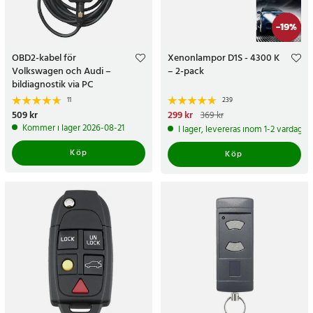
-
19
%
OBD2-kabel för
Xenonlampor D1S - 4300 K
Volkswagen och Audi –
– 2-pack
bildiagnostik via PC
11
239
Pris
509 kr
:
509 kr
Nuvarande pris
299 kr
:
299 kr
Tidigare
369 kr
pris
:
369 kr
Kommer i lager 2026-08-21
I lager, levereras inom 1-2 vardagar
Köp
Köp