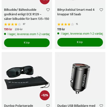
Bilkudde/ Bälteskudde
Bilnyckelskal Smart med 4
godkänd enligt ECE R129 –
knappar till Saab
säker bilkudde för barn 135–150
cm
87
15
Nuvarande pris
199 kr
:
199 kr
Tidigare
Pris
119 kr
:
119 kr
239 kr
pris
:
239 kr
I lager, levereras inom 1-2 vardagar
I lager, levereras inom 1-2 vardagar
Köp
Köp
-
12
%
Dunlop Polariserade
Dudao USB Billaddare med