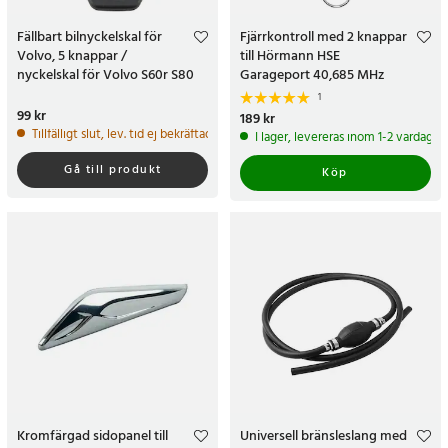
Fällbart bilnyckelskal för
Fjärrkontroll med 2 knappar
Volvo, 5 knappar /
till Hörmann HSE
nyckelskal för Volvo S60r S80
Garageport 40,685 MHz
V70 XC70 XC90
1
Pris
99 kr
:
99 kr
Pris
189 kr
:
189 kr
Tillfälligt slut, lev. tid ej bekräftad.
I lager, levereras inom 1-2 vardagar
Gå till produkt
Köp
Kromfärgad sidopanel till
Universell bränsleslang med