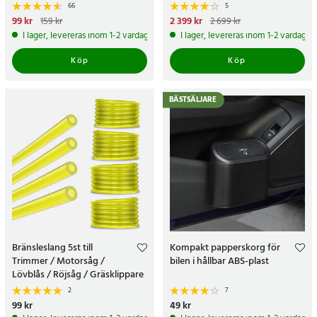
felkodsläsare bil
66
5
Nuvarande pris
99 kr
:
99 kr
Tidigare
Nuvarande pris
2 399 kr
:
159 kr
2 699 kr
pris
:
159 kr
2 399 kr
Tidigare pris
:
2 699 kr
I lager, levereras inom 1-2 vardagar
I lager, levereras inom 1-2 vardagar
Köp
Köp
BÄSTSÄLJARE
Bränsleslang 5st till
Kompakt papperskorg för
Trimmer / Motorsåg /
bilen i hållbar ABS-plast
Lövblås / Röjsåg / Gräsklippare
- 4 storlekar á 1,5meter
2
7
Pris
99 kr
:
99 kr
Pris
49 kr
:
49 kr