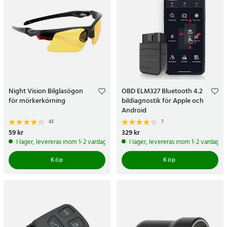
Night Vision Bilglasögon
OBD ELM327 Bluetooth 4.2
för mörkerkörning
bildiagnostik för Apple och
Android
43
7
Pris
59 kr
:
59 kr
Pris
329 kr
:
329 kr
I lager, levereras inom 1-2 vardagar
I lager, levereras inom 1-2 vardagar
Köp
Köp