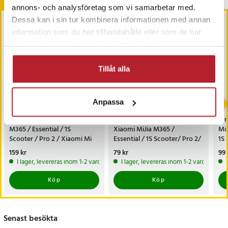
Andra köpte också
annons- och analysföretag som vi samarbetar med.
Dessa kan i sin tur kombinera informationen med annan
information som du har tillhandahållit eller som de har
samlat in när du har använt deras tjänster.
Tillåt alla
Anpassa
Stänkskyddskit Xiaomi
Vattentätt ladduttag för
Inn
M365 / Essential / 1S
Xiaomi MiJia M365 /
MiJ
Scooter / Pro 2 / Xiaomi Mi
Essential / 1S Scooter/ Pro 2/
1S 
Electric Scooter 3
Xiaomi Mi Electric Scooter 3
Mi 
Pris
159 kr
:
159 kr
Pris
79 kr
:
79 kr
Pri
99 
I lager, levereras inom 1-2 vardagar
I lager, levereras inom 1-2 vardagar
Köp
Köp
Senast besökta