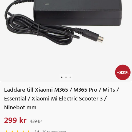
-
32
%
Laddare till Xiaomi M365 / M365 Pro / Mi 1s /
Essential / Xiaomi Mi Electric Scooter 3 /
Ninebot mm
299 kr
Nuvarande pris
:
299 kr
Tidigare pris
:
439 kr
439 kr