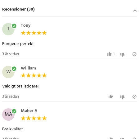
- Maximal kapacitet: 84W
Recensioner (30)
Artikelnummer
:
96133
Tony
T
Fungerar perfekt
3 år sedan
1
William
W
Väldigt bra laddare!
3 år sedan
Maher A
MA
Bra kvalitet