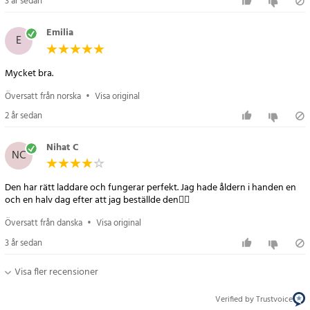
3 år sedan
Emilia
E
Mycket bra.
Översatt från norska
•
Visa original
2 år sedan
Nihat C
NC
Den har rätt laddare och fungerar perfekt. Jag hade åldern i handen en
och en halv dag efter att jag beställde den👍🏽
Översatt från danska
•
Visa original
3 år sedan
Visa fler recensioner
Verified by Trustvoice