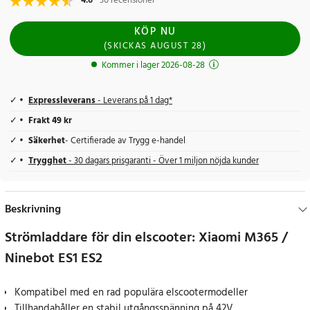
4.6
30 recensioner
KÖP NU
(
SKICKAS
AUGUST 28
)
Kommer i lager 2026-08-28
Expressleverans
- Leverans på 1 dag*
Frakt 49 kr
Säkerhet
- Certifierade av Trygg e-handel
Trygghet
- 30 dagars prisgaranti - Över 1 miljon nöjda kunder
Beskrivning
Strömladdare för din elscooter: Xiaomi M365 /
Ninebot ES1 ES2
Kompatibel med en rad populära elscootermodeller
Tillhandahåller en stabil utgångsspänning på 42V