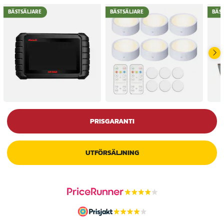
BÄSTSÄLJARE
BÄSTSÄLJARE
BÄS
PRISGARANTI
UTFÖRSÄLJNING