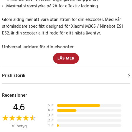
Maximal strömstyrka på 2A för effektiv laddning
Glöm aldrig mer att vara utan ström för din elscooter. Med vår
strömladdare specifikt designad för Xiaomi M365 / Ninebot ES1
ES2, är din scooter alltid redo för ditt nästa äventyr.
Universal laddare för din elscooter
LÄS MER
Vår nätadapter är inte bara kompatibel med Xiaomi M365, Xiaomi
Mi Electric Scooter 3, och Ninebot ES1, ES2 och ES4 modeller, men
även andra populära elscootermodeller som Lime, Hive och Bird.
Prishistorik
Den här laddaren erbjuder en stabil utgångsspänning på 42V,
vilket garanterar en säker och effektiv laddning för din elscooter.
Recensioner
Specifikation
4.6
5
☆
- Typ: Strömadapter för elscooter
4
☆
- Utgångsspänning: 42V
3
☆
2
☆
- Typ: DC
1
☆
30 betyg
- Maximal ström: 2A