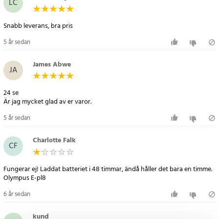
LC
Olympus E-400
Olympus E-410
Snabb leverans, bra pris
Olympus E-420
Olympus E-450
5 år sedan
Olympus E-600
Olympus E-620
James Abwe
JA
Olympus OM-D E-M10
Olympus OM-D E-M10 Mark II
24 se
Olympus OM-D E-M10 Mark III
Är jag mycket glad av er varor.
Olympus Pen E-P1
5 år sedan
Olympus Pen E-P2
Olympus Pen E-P3
Charlotte Falk
Olympus Pen E-PL1
CF
Olympus Pen E-PL2
Olympus Pen E-PL3
Fungerar ej! Laddat batteriet i 48 timmar, ändå håller det bara en timme.
Olympus Pen E-PL5
Olympus E-pl8
Olympus Pen E-PL6
6 år sedan
Olympus Pen E-PL7
Olympus Pen E-PL8
kund