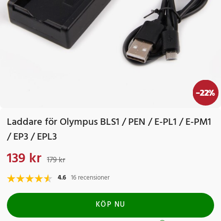
-
22
%
Laddare för Olympus BLS1 / PEN / E-PL1 / E-PM1
/ EP3 / EPL3
139 kr
Nuvarande pris
:
139 kr
Tidigare pris
:
179 kr
179 kr
4.6
16 recensioner
KÖP NU