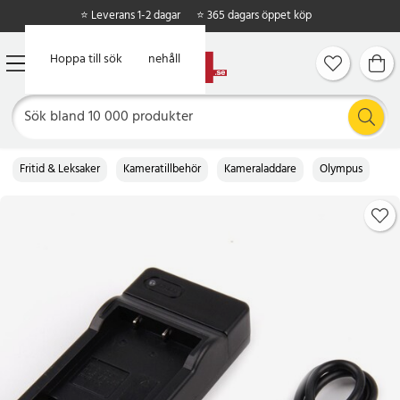
⭐ Leverans 1-2 dagar
⭐ 365 dagars öppet köp
Hoppa till huvudinnehåll
Hoppa till sök
Fritid & Leksaker
Kameratillbehör
Kameraladdare
Olympus