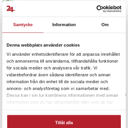
Olympus Pen E-PM1
K
Olympus Pen E-PM2
Olympus Stylus 1
Bra kvalitet.
Olympus Stylus 1s
7 år sedan
Samtycke
Information
Om
Artikelnummer
:
74882
Elias
E
Denna webbplats använder cookies
Vi använder enhetsidentifierare för att anpassa innehållet
Perfekt för min Olympus-kamera
och annonserna till användarna, tillhandahålla funktioner
Översatt från norska
•
Visa original
för sociala medier och analysera vår trafik. Vi
1 månad sedan
vidarebefordrar även sådana identifierare och annan
information från din enhet till de sociala medier och
Visa fler recensioner
annons- och analysföretag som vi samarbetar med.
Dessa kan i sin tur kombinera informationen med annan
Verified by Trustvoice
information som du har tillhandahållit eller som de har
samlat in när du har använt deras tjänster.
PRISGARANTI
Tillåt alla
UTFÖRSÄLJNING