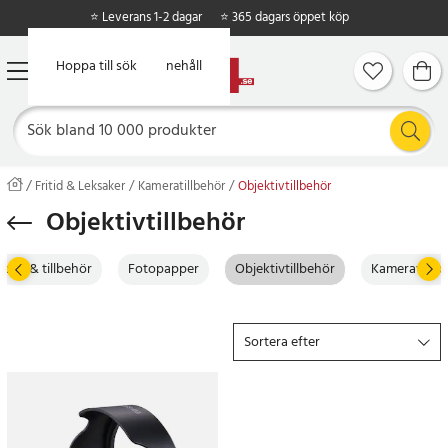
⭐ Leverans 1-2 dagar
⭐ 365 dagars öppet köp
Hoppa till huvudinnehåll
Hoppa till sök
Fritid & Leksaker
Kameratillbehör
Objektivtillbehör
Objektivtillbehör
xtar & tillbehör
Fotopapper
Objektivtillbehör
Kameraväsk
Sortera efter