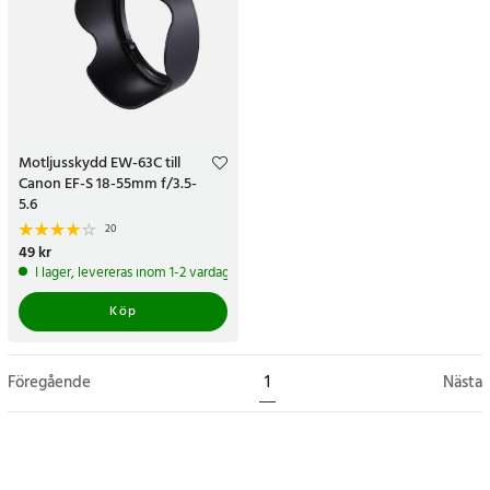
Motljusskydd EW-63C till
Canon EF-S 18-55mm f/3.5-
5.6
20
Pris
49 kr
:
49 kr
I lager, levereras inom 1-2 vardagar
Köp
Föregående
1
Nästa