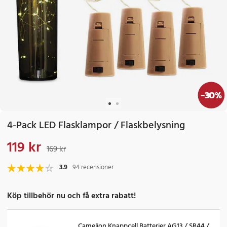
-
30
%
4-Pack LED Flasklampor / Flaskbelysning
119 kr
Nuvarande pris
:
119 kr
Tidigare pris
:
169 kr
169 kr
3.9
94 recensioner
Köp tillbehör nu och få extra rabatt!
Camelion Knappcell Batterier AG13 / SR44 /