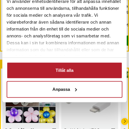
Vi använder enhetsidentifierare för att anpassa innehållet
Batteridriven LED
Ljusslinga / Led-slinga
Pa
och annonserna till användarna, tillhandahålla funktioner
möbelbelysning -
10meter - 100st varmvita
Li
för sociala medier och analysera vår trafik. Vi
Varmvit
lampor
vidarebefordrar även sådana identifierare och annan
Pris
179 kr
:
179 kr
Nuvarande pris
89 kr
:
Pri
199
129 kr
89 kr
Tidigare pris
:
129 kr
information från din enhet till de sociala medier och
Sista exemplaret
I lager, levereras inom 1-2 vardagar
annons- och analysföretag som vi samarbetar med.
Köp
Köp
Dessa kan i sin tur kombinera informationen med annan
information som du har tillhandahållit eller som de har
samlat in när du har använt deras tjänster.
Andra köpte också
Tillåt alla
BÄS
Anpassa