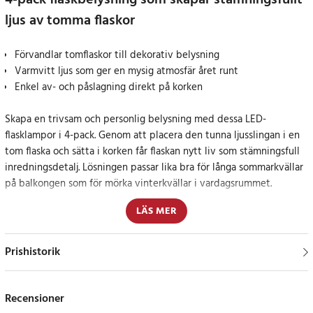
4-pack flaskbelysning som skapar stämningsfullt
ljus av tomma flaskor
Förvandlar tomflaskor till dekorativ belysning
Varmvitt ljus som ger en mysig atmosfär året runt
Enkel av- och påslagning direkt på korken
Skapa en trivsam och personlig belysning med dessa LED-
flasklampor i 4-pack. Genom att placera den tunna ljusslingan i en
tom flaska och sätta i korken får flaskan nytt liv som stämningsfull
inredningsdetalj. Lösningen passar lika bra för långa sommarkvällar
på balkongen som för mörka vinterkvällar i vardagsrummet.
LÄS MER
Varje flasklampa är utrustad med 10 varmvita LED-dioder som
sprider ett mjukt och behagligt ljus. Den silverfärgade tråden med
en längd på 1 meter gör det enkelt att forma belysningen efter
Prishistorik
flaskans utseende, vilket ger ett jämnt och dekorativt ljusflöde.
Korken är tillverkad i plast och fungerar som lock samtidigt som
Recensioner
den håller ljusslingan på plats. En integrerad strömbrytare gör det