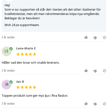
- Strömbrytare: På/av på korken
Hej!
- Batterityp: LR44
Som vi sa i supporten så står det i texten att det sitter i batterier för
- Batterier: 12 st LR44 medföljer (3 per lampa, reducerad styrka)
kvalitetstestat, men att man rekommenderas köpa nya omgående.
Beklagar du är besviken!
- Användningsområde: Inomhus
- Observera: Flaskor ingår ej
Mvh 24.se supportteam.
Artikelnummer
:
69070
3 år sedan
Lena-Marie E
LE
Håller vad den lovar och snabb leverans.
3 år sedan
Jan B
JB
Toppen produkt som ger mys ljus i fina flaskor.
3 år sedan