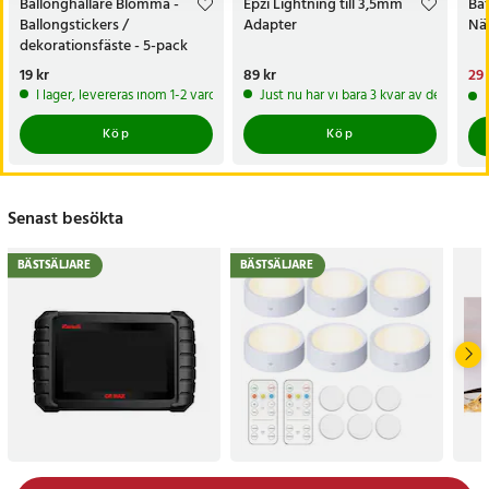
Ballonghållare Blomma -
Epzi Lightning till 3,5mm
Bat
Ballongstickers /
Adapter
När
dekorationsfäste - 5-pack
Pris
19 kr
:
19 kr
Pris
89 kr
:
89 kr
Nu
29 
29 
I lager, levereras inom 1-2 vardagar
Just nu har vi bara 3 kvar av denna pr
Köp
Köp
Senast besökta
BÄSTSÄLJARE
BÄSTSÄLJARE