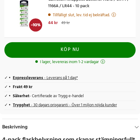
1166A / LR44 - 10 pack
Tillfälligt slut, lev. tid ej bekräftad.
Nuvarande pris
44 kr
:
44 kr
Tidigare pris
:
49 kr
49 kr
-
10
%
KÖP NU
I lager, levereras inom 1-2 vardagar
Expressleverans
- Leverans på 1 dag*
Frakt 49 kr
Säkerhet
- Certifierade av Trygg e-handel
Trygghet
- 30 dagars prisgaranti - Över 1 miljon nöjda kunder
Beskrivning