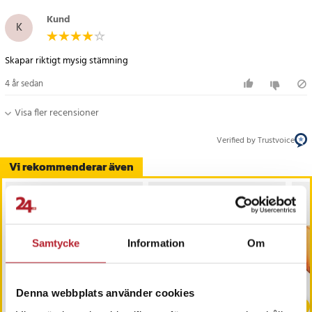
Kund
K
Skapar riktigt mysig stämning
4 år sedan
Visa fler recensioner
Verified by Trustvoice
Vi rekommenderar även
Samtycke
Information
Om
Denna webbplats använder cookies
-
31
%