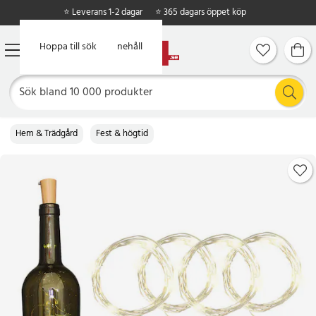
⭐ Leverans 1-2 dagar
⭐ 365 dagars öppet köp
Hoppa till huvudinnehåll
Hoppa till sök
Hem & Trädgård
Fest & högtid